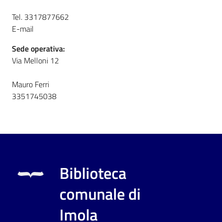
i
contenuti
Tel. 3317877662
E-mail
Sede operativa:
Risorse
Via Melloni 12
online
Mauro Ferri
3351745038
Casa
Piani
Biblioteca
Archivio
comunale di
storico
Imola
Decentrate