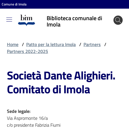
Comune di Imola
Vai al contenuto
Vai alla navigazione
Vai al footer
Biblioteca comunale di
Biblioteca
Imola
comunale
di Imola
Home
/
Patto per la lettura Imola
/
Partners
/
Partners 2022-2025
Entra
Società Dante Alighieri.
Comitato di Imola
Cosa
puoi
fare
Sede legale:
Via Aspromonte 16/a
Scopri
c/o presidente Fabrizia Fiumi