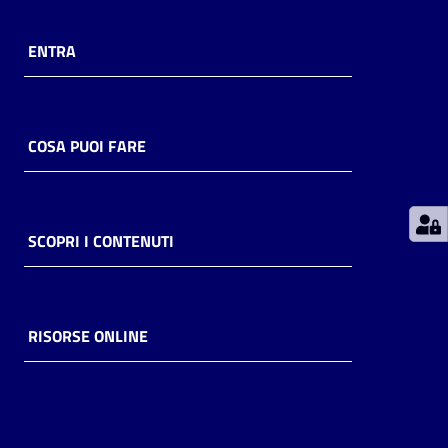
Patto
ENTRA
per
la
lettura
COSA PUOI FARE
Menu selezionato
Seguici
su
SCOPRI I CONTENUTI
RISORSE ONLINE