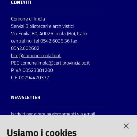
CONTATTI
Catalogo
Comune di Imola
on line
Servizi Bibliotecari e archivistici
Via Emilia 80, 40026 Imola (Bo), Italia
Eventi
centralino: tel 0542.6026.36 fax
0542.602602
Chiedi al
bim@comune.imola.bo.it
bibliotecario
PEC
comune.imola@cert.provincia.bo.it
P.IVA 00523381200
Avvisi
C.F. 00794470377
Orari
NEWSLETTER
Iscriviti per avere aggiornamenti via email
AMMINISTRAZIONE TRASPARENTE
Usiamo i cookies