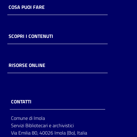
COSA PUOI FARE
Catalogo
on line
Eventi
SCOPRI I CONTENUTI
Chiedi al
bibliotecario
RISORSE ONLINE
Avvisi
Orari
CONTATTI
Comune di Imola
Servizi Bibliotecari e archivistici
Via Emilia 80, 40026 Imola (Bo), Italia