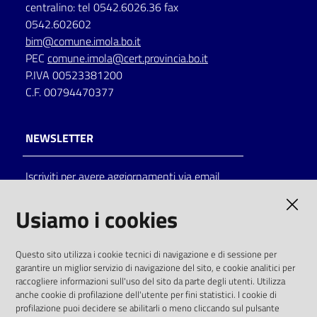
centralino: tel 0542.6026.36 fax
0542.602602
bim@comune.imola.bo.it
PEC
comune.imola@cert.provincia.bo.it
P.IVA 00523381200
C.F. 00794470377
NEWSLETTER
Iscriviti per avere aggiornamenti via email
AMMINISTRAZIONE TRASPARENTE
Usiamo i cookies
I dati personali pubblicati sono riutilizzabili
Questo sito utilizza i cookie tecnici di navigazione e di sessione per
solo alle condizioni previste dalla direttiva
garantire un miglior servizio di navigazione del sito, e cookie analitici per
comunitaria 2003/98/CE e dal d.lgs. 36/2006
raccogliere informazioni sull'uso del sito da parte degli utenti. Utilizza
anche cookie di profilazione dell'utente per fini statistici. I cookie di
SOCIAL
profilazione puoi decidere se abilitarli o meno cliccando sul pulsante