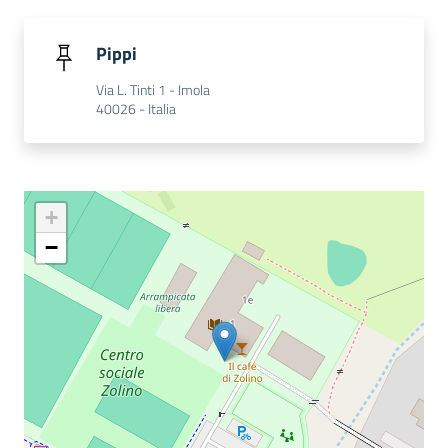
i
contenuti
Pippi
Via L. Tinti 1 - Imola
40026 - Italia
Risorse
online
+
−
Casa
Piani
Archivio
storico
Decentrate