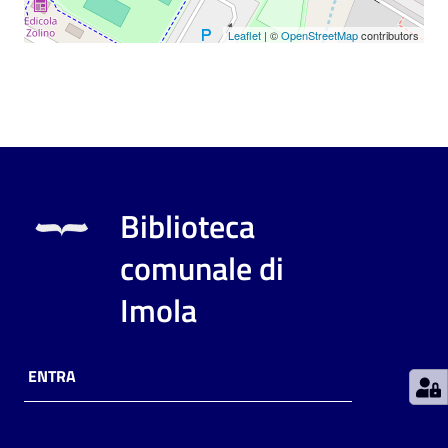
Leaflet
| ©
OpenStreetMap
contributors
Patto
per
la
lettura
Seguici
Biblioteca
su
comunale di
Imola
ENTRA