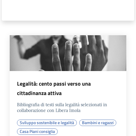
i
contenuti
Risorse
online
Legalità: cento passi verso una
Casa
cittadinanza attiva
Piani
Bibliografia di testi sulla legalità selezionati in
Archivio
collaborazione con Libera Imola
storico
Sviluppo sostenibile e legalità
Bambini e ragazzi
Casa Piani consiglia
Decentrate