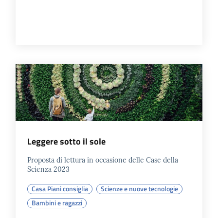
Patto
per
la
lettura
Seguici
su
Leggere sotto il sole
Proposta di lettura in occasione delle Case della
Scienza 2023
Casa Piani consiglia
Scienze e nuove tecnologie
Bambini e ragazzi