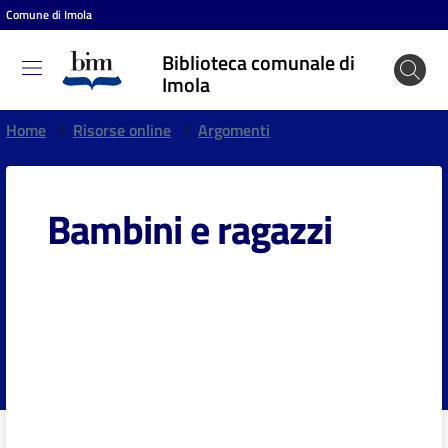
Comune di Imola
Vai al contenuto
Vai alla navigazione
Vai al footer
Biblioteca comunale di
Biblioteca
Imola
comunale
di Imola
Home
/
Risorse online
/
Argomenti
Bambini e ragazzi
Entra
Cosa
puoi
fare
Scopri