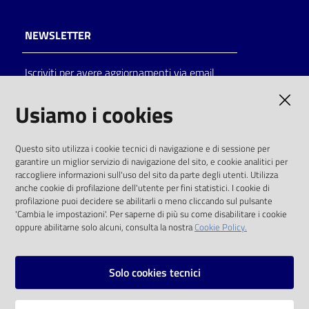
NEWSLETTER
Iscriviti per avere aggiornamenti via email
AMMINISTRAZIONE TRASPARENTE
Usiamo i cookies
I dati personali pubblicati sono riutilizzabili
Questo sito utilizza i cookie tecnici di navigazione e di sessione per
solo alle condizioni previste dalla direttiva
garantire un miglior servizio di navigazione del sito, e cookie analitici per
comunitaria 2003/98/CE e dal d.lgs. 36/2006
raccogliere informazioni sull'uso del sito da parte degli utenti. Utilizza
anche cookie di profilazione dell'utente per fini statistici. I cookie di
SOCIAL
profilazione puoi decidere se abilitarli o meno cliccando sul pulsante
'Cambia le impostazioni'. Per saperne di più su come disabilitare i cookie
oppure abilitarne solo alcuni, consulta la nostra
Cookie Policy.
Facebook
Youtube
Instagram
Solo cookies tecnici