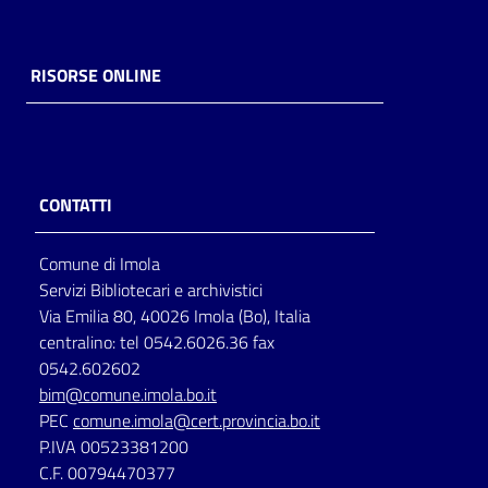
RISORSE ONLINE
CONTATTI
Comune di Imola
Servizi Bibliotecari e archivistici
Via Emilia 80, 40026 Imola (Bo), Italia
centralino: tel 0542.6026.36 fax
0542.602602
bim@comune.imola.bo.it
PEC
comune.imola@cert.provincia.bo.it
P.IVA 00523381200
C.F. 00794470377