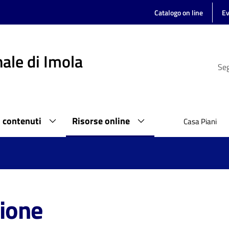
Catalogo on line
Ev
ale di Imola
Seg
i contenuti
Risorse online
Casa Piani
zione