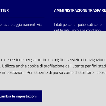
TTER
AMMINISTRAZIONE TRASPAR
 per avere aggiornamenti via
I dati personali pubblicati sono
riutilizzabili solo alle condizioni
previste dalla direttiva comunitar
2003/98/CE e dal d.lgs. 36/200
 e di sessione per garantire un miglior servizio di navigazione 
. Utilizza anche cookie di profilazione dell'utente per fini stati
 impostazioni'. Per saperne di più su come disabilitare i cooki
Cambia le impostazioni
mpostazioni cookie