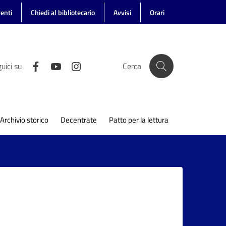
enti
Chiedi al bibliotecario
Avvisi
Orari
uici su
Cerca
Archivio storico
Decentrate
Patto per la lettura