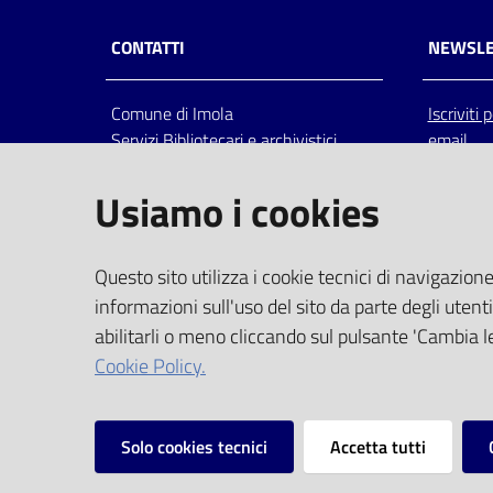
CONTATTI
NEWSLE
Comune di Imola
Iscriviti
Servizi Bibliotecari e archivistici
email
Via Emilia 80, 40026 Imola (Bo),
Italia
Usiamo i cookies
centralino: tel 0542.6026.36 fax
0542.602602
bim@comune.imola.bo.it
Questo sito utilizza i cookie tecnici di navigazione
PEC
informazioni sull'uso del sito da parte degli utenti
comune.imola@cert.provincia.bo.it
abilitarli o meno cliccando sul pulsante 'Cambia le
P.IVA 00523381200
Cookie Policy.
C.F. 00794470377
Solo cookies tecnici
Accetta tutti
Vai alla pagina
Privacy
Note legali
Mappa del sito
I