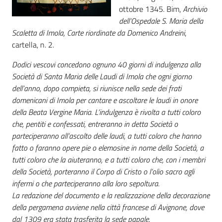
ottobre 1345. Bim,
Archivio
Catalogo
dell’Ospedale S. Maria della
on line
Scaletta di Imola, Carte riordinate da Domenico Andreini
,
cartella, n. 2.
Eventi
Dodici vescovi concedono ognuno 40 giorni di indulgenza alla
Società di Santa Maria delle Laudi di Imola che ogni giorno
Chiedi al
dell’anno, dopo compieta, si riunisce nella sede dei frati
bibliotecario
domenicani di Imola per cantare e ascoltare le laudi in onore
della Beata Vergine Maria. L’indulgenza è rivolta a tutti coloro
Avvisi
che, pentiti e confessati, entreranno in detta Società o
parteciperanno all’ascolto delle laudi, a tutti coloro che hanno
Orari
fatto o faranno opere pie o elemosine in nome della Società, a
tutti coloro che la aiuteranno, e a tutti coloro che, con i membri
della Società, porteranno il Corpo di Cristo o l’olio sacro agli
infermi o che parteciperanno alla loro sepoltura.
La redazione del documento e la realizzazione della decorazione
della pergamena avviene nella città francese di Avignone, dove
dal 1309 era stata trasferita la sede papale.