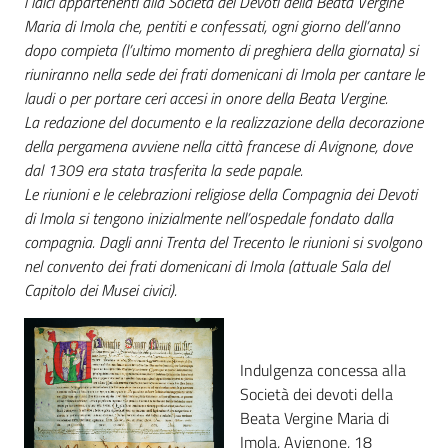
i laici appartenenti alla Società dei Devoti della Beata Vergine
Maria di Imola che, pentiti e confessati, ogni giorno dell’anno
dopo compieta (l’ultimo momento di preghiera della giornata) si
Patto
riuniranno nella sede dei frati domenicani di Imola per cantare le
per
laudi o per portare ceri accesi in onore della Beata Vergine.
la
La redazione del documento e la realizzazione della decorazione
lettura
della pergamena avviene nella città francese di Avignone, dove
dal 1309 era stata trasferita la sede papale.
Le riunioni e le celebrazioni religiose della Compagnia dei Devoti
Seguici
di Imola si tengono inizialmente nell’ospedale fondato dalla
su
compagnia. Dagli anni Trenta del Trecento le riunioni si svolgono
nel convento dei frati domenicani di Imola (attuale Sala del
Capitolo dei Musei civici).
Indulgenza concessa alla
Società dei devoti della
Beata Vergine Maria di
Imola, Avignone, 18