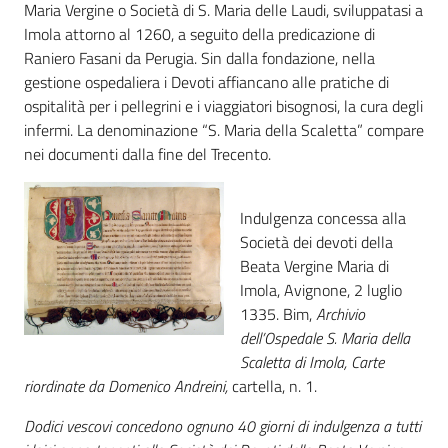
i
Maria Vergine o Società di S. Maria delle Laudi, sviluppatasi a
contenuti
Imola attorno al 1260, a seguito della predicazione di
Raniero Fasani da Perugia. Sin dalla fondazione, nella
gestione ospedaliera i Devoti affiancano alle pratiche di
ospitalità per i pellegrini e i viaggiatori bisognosi, la cura degli
Risorse
infermi. La denominazione “S. Maria della Scaletta” compare
online
nei documenti dalla fine del Trecento.
Indulgenza concessa alla
Società dei devoti della
Beata Vergine Maria di
Casa
Imola, Avignone, 2 luglio
Piani
1335. Bim,
Archivio
dell’Ospedale S. Maria della
Scaletta di Imola, Carte
Archivio
riordinate da Domenico Andreini,
cartella, n. 1.
storico
Dodici vescovi concedono ognuno 40 giorni di indulgenza a tutti
Decentrate