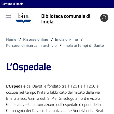
Comune di Imola
Vai al contenuto
Vai alla navigazione
Vai al footer
Biblioteca comunale di
Biblioteca
Imola
comunale
di Imola
Home
/
Risorse online
/
Imola on-line
/
Percorsi di ricerca in archivio
/
Imola ai tempi di Dante
Entra
L’Ospedale
Cosa
puoi
L’Ospedale
dei Devoti è fondato tra il 1261 e il 1266 e
fare
occupa nel tempo l’intero fabbricato delimitato dalle vie
Emilia a sud, Vaini a est, S. Pier Grisologo a nord e vicolo
Giudei a ovest. La fondazione dell’ospedale è opera della
Scopri
Compagnia dei Devoti, chiamata anche Società della Beata