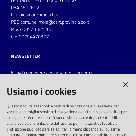
centralino: tel 0542.6026.36 fax
0542.602602
bim@comune.imola.bo.it
PEC
comune.imola@cert.provincia.bo.it
P.IVA 00523381200
C.F. 00794470377
NEWSLETTER
Iscriviti per avere aggiornamenti via email
AMMINISTRAZIONE TRASPARENTE
Usiamo i cookies
I dati personali pubblicati sono riutilizzabili
Questo sito utilizza i cookie tecnici di navigazione e di sessione per
solo alle condizioni previste dalla direttiva
garantire un miglior servizio di navigazione del sito, e cookie analitici per
comunitaria 2003/98/CE e dal d.lgs. 36/2006
raccogliere informazioni sull'uso del sito da parte degli utenti. Utilizza
anche cookie di profilazione dell'utente per fini statistici. I cookie di
SOCIAL
profilazione puoi decidere se abilitarli o meno cliccando sul pulsante
'Cambia le impostazioni'. Per saperne di più su come disabilitare i cookie