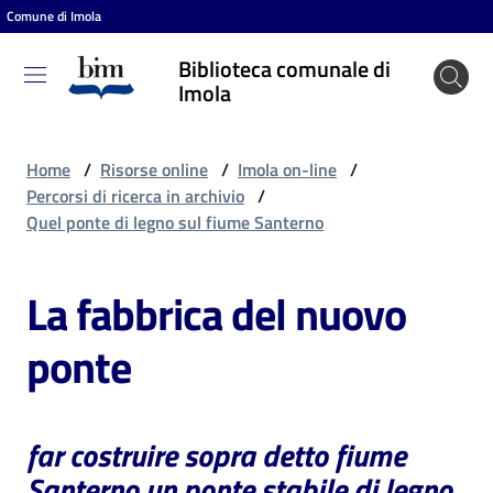
Comune di Imola
Vai al contenuto
Vai alla navigazione
Vai al footer
Biblioteca comunale di
Biblioteca
Imola
comunale
di Imola
Home
/
Risorse online
/
Imola on-line
/
Percorsi di ricerca in archivio
/
Quel ponte di legno sul fiume Santerno
Entra
La fabbrica del nuovo
Cosa
ponte
puoi
fare
far costruire sopra detto fiume
Scopri
Santerno un ponte stabile di legno,