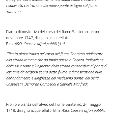
relativi alla costruzione del nuovo ponte di legno sul fiume
Santerno.
Patto
per
la
lettura
Pianta dimostrativa del corso del fiume Santerno, primo
novembre 1747, disegno acquerellato.
Bim,
ASCI, Cause e affari pubblici
, t. 51.
Seguici
"Pianta dimostrativa del corso del fiume Santerno addiacente
su
alla strada romana che da Imola passa a Faenza. Indicazione
della situazione e lunghezza della strada consecutiva al ponte di
legname da errigersi sopra detto fiume, e dimostrazione pure
dell'andamento e lunghezza del medesimo ponte" dei periti
Castelvetri, Bernardo Gamberini e Gabriele Manfredi.
Profilo e pianta dell’alveo del fiume Santerno, 24 maggio
1749, disegno acquerellato. Bim,
ASCI, Cause e affari pubblic
i,