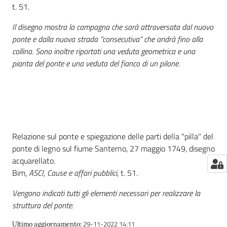
t. 51.
Catalogo
Il disegno mostra la campagna che sarà attraversata dal nuovo
on line
ponte e dalla nuova strada “consecutiva” che andrà fino alla
collina. Sono inoltre riportati una veduta geometrica e una
Eventi
pianta del ponte e una veduta del fianco di un pilone.
Chiedi al
bibliotecario
Avvisi
Relazione sul ponte e spiegazione delle parti della "pilla" del
Orari
ponte di legno sul fiume Santerno, 27 maggio 1749, disegno
acquarellato.
Bim,
ASCI, Cause e affari pubblici
, t. 51.
Vengono indicati tutti gli elementi necessari per realizzare la
struttura del ponte.
29-11-2022 14:11
Ultimo aggiornamento
: