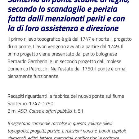
i
secondo lo scandaglio e perizia
contenuti
fatta dalli menzionati periti e con
la di loro assistenza e direzione
Risorse
Il primo rilievo topografico è già del 1747 e riporta il progetto
online
di un ponte. I lavori vengono avviati a partire dal 1749. Il
primo progetto viene presentato dal perito bolognese
Bernardo Gamberini e un secondo progetto dall'imolese
Domenico Petrocchi. Nell'estate del 1750 il ponte è ormai
pienamente funzionante.
Casa
Recapiti riguardanti la fabbrica del nuovo ponte sul fiume
Piani
Santerno, 1747-1750.
Bim,
ASCI, Cause e affari pubblici
, t. 51.
Archivio
storico
Il segretario comunale raccolse in questo volume rilievi
topografici, progetti, perizie, e relazioni nonché, bandi, capitoli,
Decentrate
chirografi, editti, lettere, memoriali, notificazioni e scritture