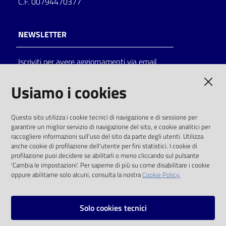
C.F. 00794470377
NEWSLETTER
Iscriviti per avere aggiornamenti via email
AMMINISTRAZIONE TRASPARENTE
Usiamo i cookies
I dati personali pubblicati sono riutilizzabili
Questo sito utilizza i cookie tecnici di navigazione e di sessione per
solo alle condizioni previste dalla direttiva
garantire un miglior servizio di navigazione del sito, e cookie analitici per
comunitaria 2003/98/CE e dal d.lgs. 36/2006
raccogliere informazioni sull'uso del sito da parte degli utenti. Utilizza
anche cookie di profilazione dell'utente per fini statistici. I cookie di
SOCIAL
profilazione puoi decidere se abilitarli o meno cliccando sul pulsante
'Cambia le impostazioni'. Per saperne di più su come disabilitare i cookie
oppure abilitarne solo alcuni, consulta la nostra
Cookie Policy.
Facebook
Youtube
Instagram
Solo cookies tecnici