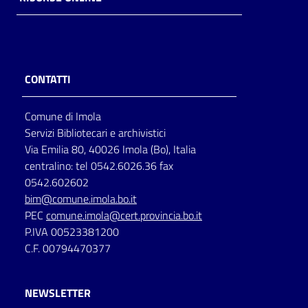
CONTATTI
Comune di Imola
Servizi Bibliotecari e archivistici
Via Emilia 80, 40026 Imola (Bo), Italia
centralino: tel 0542.6026.36 fax
0542.602602
bim@comune.imola.bo.it
PEC
comune.imola@cert.provincia.bo.it
P.IVA 00523381200
C.F. 00794470377
NEWSLETTER