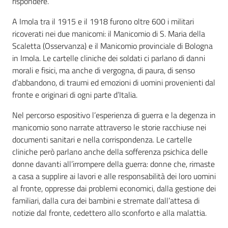
rispondere.
A Imola tra il 1915 e il 1918 furono oltre 600 i militari
Patto
ricoverati nei due manicomi: il Manicomio di S. Maria della
per
Scaletta (Osservanza) e il Manicomio provinciale di Bologna
la
in Imola. Le cartelle cliniche dei soldati ci parlano di danni
lettura
morali e fisici, ma anche di vergogna, di paura, di senso
d’abbandono, di traumi ed emozioni di uomini provenienti dal
fronte e originari di ogni parte d’Italia.
Seguici
Nel percorso espositivo l’esperienza di guerra e la degenza in
su
manicomio sono narrate attraverso le storie racchiuse nei
documenti sanitari e nella corrispondenza. Le cartelle
cliniche però parlano anche della sofferenza psichica delle
donne davanti all’irrompere della guerra: donne che, rimaste
a casa a supplire ai lavori e alle responsabilità dei loro uomini
al fronte, oppresse dai problemi economici, dalla gestione dei
familiari, dalla cura dei bambini e stremate dall’attesa di
notizie dal fronte, cedettero allo sconforto e alla malattia.