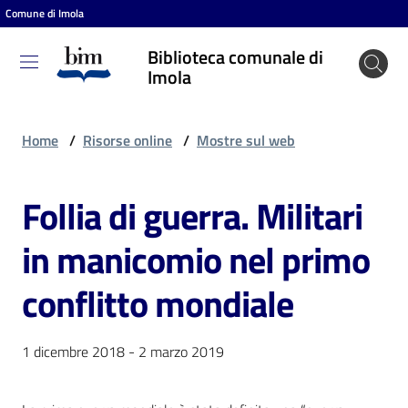
Comune di Imola
Vai al contenuto
Vai alla navigazione
Vai al footer
Biblioteca comunale di
Biblioteca
Imola
comunale
di Imola
Home
/
Risorse online
/
Mostre sul web
Follia di guerra. Militari
Entra
in manicomio nel primo
Cosa
conflitto mondiale
puoi
fare
1 dicembre 2018 - 2 marzo 2019
Scopri