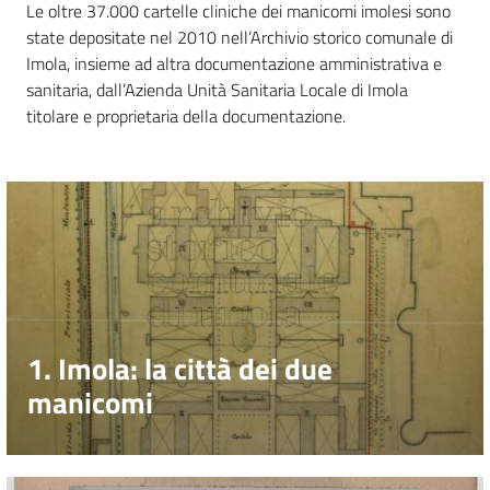
Le oltre 37.000 cartelle cliniche dei manicomi imolesi sono
state depositate nel 2010 nell’Archivio storico comunale di
Catalogo
Imola, insieme ad altra documentazione amministrativa e
on line
sanitaria, dall’Azienda Unità Sanitaria Locale di Imola
titolare e proprietaria della documentazione.
Eventi
Chiedi al
bibliotecario
Avvisi
Orari
1. Imola: la città dei due
manicomi