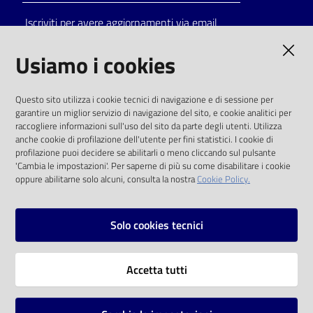
Iscriviti per avere aggiornamenti via email
AMMINISTRAZIONE TRASPARENTE
Usiamo i cookies
I dati personali pubblicati sono riutilizzabili
Questo sito utilizza i cookie tecnici di navigazione e di sessione per
solo alle condizioni previste dalla direttiva
garantire un miglior servizio di navigazione del sito, e cookie analitici per
comunitaria 2003/98/CE e dal d.lgs. 36/2006
raccogliere informazioni sull'uso del sito da parte degli utenti. Utilizza
anche cookie di profilazione dell'utente per fini statistici. I cookie di
SOCIAL
profilazione puoi decidere se abilitarli o meno cliccando sul pulsante
'Cambia le impostazioni'. Per saperne di più su come disabilitare i cookie
oppure abilitarne solo alcuni, consulta la nostra
Cookie Policy.
Facebook
Youtube
Instagram
Solo cookies tecnici
Vai alla pagina
Accetta tutti
Privacy
Note legali