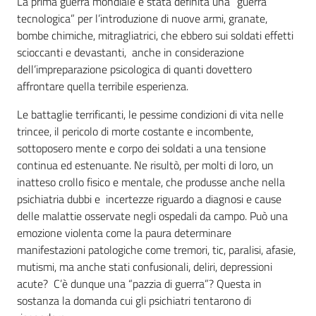
La prima guerra mondiale è stata definita una “guerra
i
tecnologica” per l’introduzione di nuove armi, granate,
contenuti
bombe chimiche, mitragliatrici, che ebbero sui soldati effetti
scioccanti e devastanti, anche in considerazione
dell’impreparazione psicologica di quanti dovettero
Risorse
affrontare quella terribile esperienza.
online
Le battaglie terrificanti, le pessime condizioni di vita nelle
trincee, il pericolo di morte costante e incombente,
sottoposero mente e corpo dei soldati a una tensione
continua ed estenuante. Ne risultò, per molti di loro, un
inatteso crollo fisico e mentale, che produsse anche nella
psichiatria dubbi e incertezze riguardo a diagnosi e cause
Casa
delle malattie osservate negli ospedali da campo. Può una
Piani
emozione violenta come la paura determinare
manifestazioni patologiche come tremori, tic, paralisi, afasie,
Archivio
mutismi, ma anche stati confusionali, deliri, depressioni
storico
acute? C’è dunque una “pazzia di guerra”? Questa in
sostanza la domanda cui gli psichiatri tentarono di
Decentrate