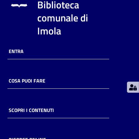
Biblioteca
comunale di
Patto
per
Imola
la
lettura
ENTRA
Seguici
su
COSA PUOI FARE
SCOPRI I CONTENUTI