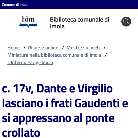
Comune di Imola
Vai al contenuto
Vai alla navigazione
Vai al footer
Biblioteca comunale di
Biblioteca
Imola
comunale
di Imola
Home
/
Risorse online
/
Mostre sul web
/
Miniature nella biblioteca comunale di Imola
/
L'Inferno Parigi-Imola
Entra
c. 17v, Dante e Virgilio
Cosa
lasciano i frati Gaudenti e
puoi
fare
si appressano al ponte
crollato
Scopri