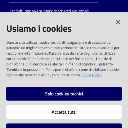
Iscriviti per avere aggiornamenti via email
AMMINISTRAZIONE TRASPARENTE
Usiamo i cookies
I dati personali pubblicati sono riutilizzabili
Questo sito utilizza i cookie tecnici di navigazione e di sessione per
solo alle condizioni previste dalla direttiva
garantire un miglior servizio di navigazione del sito, e cookie analitici per
comunitaria 2003/98/CE e dal d.lgs. 36/2006
raccogliere informazioni sull'uso del sito da parte degli utenti. Utilizza
anche cookie di profilazione dell'utente per fini statistici. I cookie di
SOCIAL
profilazione puoi decidere se abilitarli o meno cliccando sul pulsante
'Cambia le impostazioni'. Per saperne di più su come disabilitare i cookie
oppure abilitarne solo alcuni, consulta la nostra
Cookie Policy.
Facebook
Youtube
Instagram
Solo cookies tecnici
Vai alla pagina
Accetta tutti
Privacy
Note legali