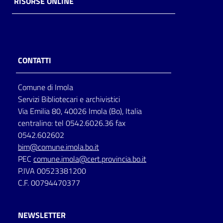
RISORSE ONLINE
Catalogo
on line
Eventi
CONTATTI
Chiedi al
Comune di Imola
bibliotecario
Servizi Bibliotecari e archivistici
Via Emilia 80, 40026 Imola (Bo), Italia
Avvisi
centralino: tel 0542.6026.36 fax
0542.602602
Orari
bim@comune.imola.bo.it
PEC
comune.imola@cert.provincia.bo.it
P.IVA 00523381200
C.F. 00794470377
NEWSLETTER