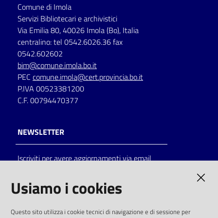
Comune di Imola
Servizi Bibliotecari e archivistici
Via Emilia 80, 40026 Imola (Bo), Italia
centralino: tel 0542.6026.36 fax
0542.602602
bim@comune.imola.bo.it
PEC
comune.imola@cert.provincia.bo.it
P.IVA 00523381200
C.F. 00794470377
NEWSLETTER
Iscriviti per avere aggiornamenti via email
AMMINISTRAZIONE TRASPARENTE
Usiamo i cookies
I dati personali pubblicati sono riutilizzabili
Questo sito utilizza i cookie tecnici di navigazione e di sessione per
solo alle condizioni previste dalla direttiva