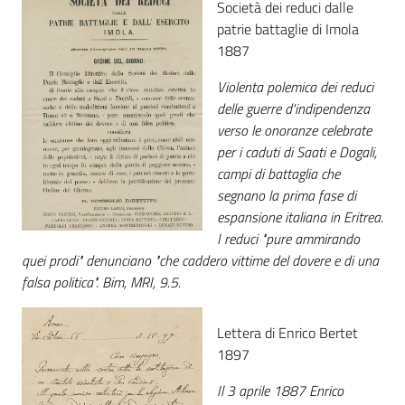
Società dei reduci dalle
patrie battaglie di Imola
Catalogo
1887
on line
Violenta polemica dei reduci
Eventi
delle guerre d'indipendenza
verso le onoranze celebrate
Chiedi al
per i caduti di Saati e Dogali,
bibliotecario
campi di battaglia che
segnano la prima fase di
Avvisi
espansione italiana in Eritrea.
I reduci "pure ammirando
Orari
quei prodi" denunciano "che caddero vittime del dovere e di una
falsa politica". Bim, MRI, 9.5.
Lettera di Enrico Bertet
1897
Il 3 aprile 1887 Enrico