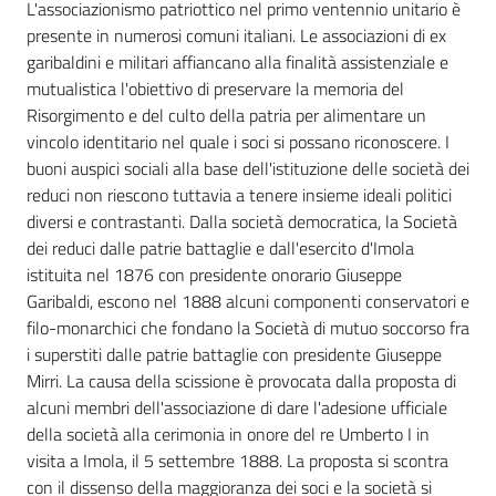
i
L'associazionismo patriottico nel primo ventennio unitario è
contenuti
presente in numerosi comuni italiani. Le associazioni di ex
garibaldini e militari affiancano alla finalità assistenziale e
mutualistica l'obiettivo di preservare la memoria del
Risorgimento e del culto della patria per alimentare un
Risorse
vincolo identitario nel quale i soci si possano riconoscere. I
online
buoni auspici sociali alla base dell'istituzione delle società dei
reduci non riescono tuttavia a tenere insieme ideali politici
diversi e contrastanti. Dalla società democratica, la Società
dei reduci dalle patrie battaglie e dall'esercito d'Imola
istituita nel 1876 con presidente onorario Giuseppe
Garibaldi, escono nel 1888 alcuni componenti conservatori e
Casa
filo-monarchici che fondano la Società di mutuo soccorso fra
Piani
i superstiti dalle patrie battaglie con presidente Giuseppe
Mirri. La causa della scissione è provocata dalla proposta di
Archivio
alcuni membri dell'associazione di dare l'adesione ufficiale
storico
della società alla cerimonia in onore del re Umberto I in
visita a Imola, il 5 settembre 1888. La proposta si scontra
con il dissenso della maggioranza dei soci e la società si
Decentrate