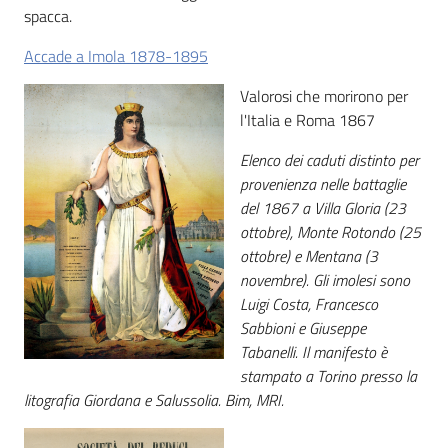
spacca.
Patto
Accade a Imola 1878-1895
per
Valorosi che morirono per
la
l'Italia e Roma 1867
lettura
Elenco dei caduti distinto per
provenienza nelle battaglie
del 1867 a Villa Gloria (23
Seguici
ottobre), Monte Rotondo (25
su
ottobre) e Mentana (3
novembre). Gli imolesi sono
Luigi Costa, Francesco
Sabbioni e Giuseppe
Tabanelli. Il manifesto è
stampato a Torino presso la
litografia Giordana e Salussolia. Bim, MRI.