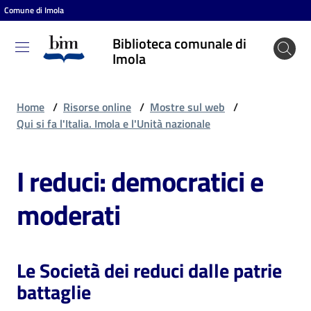
Comune di Imola
Vai al contenuto
Vai alla navigazione
Vai al footer
Biblioteca comunale di
Biblioteca
Imola
comunale
di Imola
Home
/
Risorse online
/
Mostre sul web
/
Qui si fa l'Italia. Imola e l'Unità nazionale
Entra
I reduci: democratici e
moderati
Cosa
puoi
fare
Le Società dei reduci dalle patrie
battaglie
Scopri