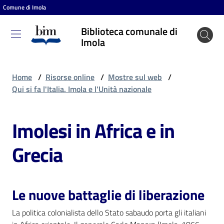
Comune di Imola
Vai al contenuto
Vai alla navigazione
Vai al footer
Biblioteca comunale di
Biblioteca
Imola
comunale
di Imola
Home
/
Risorse online
/
Mostre sul web
/
Qui si fa l'Italia. Imola e l'Unità nazionale
Entra
Imolesi in Africa e in
Grecia
Cosa
puoi
fare
Le nuove battaglie di liberazione
La politica colonialista dello Stato sabaudo porta gli italiani
Scopri