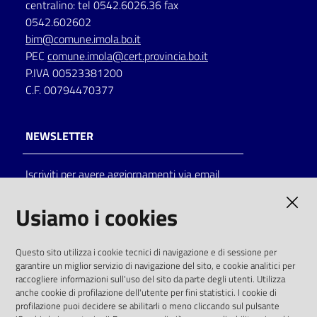
centralino: tel 0542.6026.36 fax
0542.602602
bim@comune.imola.bo.it
PEC
comune.imola@cert.provincia.bo.it
P.IVA 00523381200
C.F. 00794470377
NEWSLETTER
Iscriviti per avere aggiornamenti via email
AMMINISTRAZIONE TRASPARENTE
Usiamo i cookies
I dati personali pubblicati sono riutilizzabili
Questo sito utilizza i cookie tecnici di navigazione e di sessione per
solo alle condizioni previste dalla direttiva
garantire un miglior servizio di navigazione del sito, e cookie analitici per
comunitaria 2003/98/CE e dal d.lgs. 36/2006
raccogliere informazioni sull'uso del sito da parte degli utenti. Utilizza
anche cookie di profilazione dell'utente per fini statistici. I cookie di
SOCIAL
profilazione puoi decidere se abilitarli o meno cliccando sul pulsante