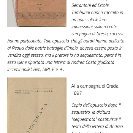
Serrantoni ed Ercole
Catalogo
Tamburini hanno raccolto in
on line
un opuscolo le loro
impressioni sulla recente
Eventi
campagna di Grecia, cui essi
hanno partecipato. Tale opuscolo, che gli autori hanno dedicato
Chiedi al
ai Reduci dalle patrie battaglie d’Imola, doveva essere posto in
bibliotecario
vendita oggi stesso; ma il pretore lo ha sequestrato, perché in
esso viene riportata una lettera di Andrea Costa giudicata
incriminabile". Bim, MRI, E V 9
.
Avvisi
Orari
Alla campagna di Grecia
1897
Copia dell'opuscolo dopo il
sequestro: la dicitura
"sequestrata" sostituisce il
testo della lettera di Andrea