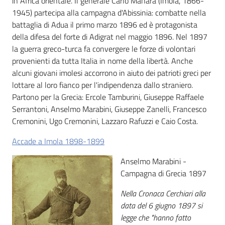
in Africa orientale. Il generale Carlo Manara (Imola, 1866-
i
1945) partecipa alla campagna d'Abissinia: combatte nella
contenuti
battaglia di Adua il primo marzo 1896 ed è protagonista
della difesa del forte di Adigrat nel maggio 1896. Nel 1897
la guerra greco-turca fa convergere le forze di volontari
Risorse
provenienti da tutta Italia in nome della libertà. Anche
online
alcuni giovani imolesi accorrono in aiuto dei patrioti greci per
lottare al loro fianco per l'indipendenza dallo straniero.
Partono per la Grecia: Ercole Tamburini, Giuseppe Raffaele
Serrantoni, Anselmo Marabini, Giuseppe Zanelli, Francesco
Cremonini, Ugo Cremonini, Lazzaro Rafuzzi e Caio Costa.
Accade a Imola 1898-1899
Casa
Piani
Anselmo Marabini -
Campagna di Grecia 1897
Archivio
Nella Cronaca Cerchiari alla
storico
data del 6 giugno 1897 si
legge che "hanno fatto
Decentrate