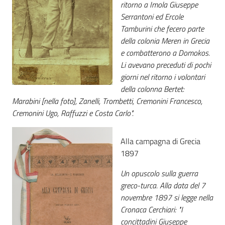
ritorno a Imola Giuseppe
Serrantoni ed Ercole
Patto
Tamburini che fecero parte
per
della colonia Meren in Grecia
la
e combatterono a Domokos.
lettura
Li avevano preceduti di pochi
giorni nel ritorno i volontari
della colonna Bertet:
Marabini [nella foto], Zanelli, Trombetti, Cremonini Francesco,
Seguici
Cremonini Ugo, Raffuzzi e Costa Carlo".
su
Alla campagna di Grecia
1897
Un opuscolo sulla guerra
greco-turca. Alla data del 7
novembre 1897 si legge nella
Cronaca Cerchiari: "I
concittadini Giuseppe