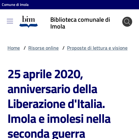
Comune di Imola
Vai al contenuto
Vai alla navigazione
Vai al footer
Biblioteca comunale di
Biblioteca
Imola
comunale
di Imola
Home
/
Risorse online
/
Proposte di lettura e visione
25 aprile 2020,
Entra
anniversario della
Cosa
Liberazione d'Italia.
puoi
fare
Imola e imolesi nella
seconda guerra
Scopri