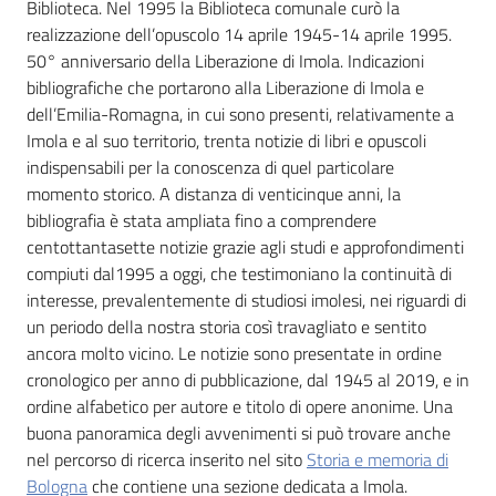
Biblioteca. Nel 1995 la Biblioteca comunale curò la
realizzazione dell’opuscolo 14 aprile 1945-14 aprile 1995.
Patto
50° anniversario della Liberazione di Imola. Indicazioni
per
bibliografiche che portarono alla Liberazione di Imola e
la
dell’Emilia-Romagna, in cui sono presenti, relativamente a
lettura
Imola e al suo territorio, trenta notizie di libri e opuscoli
indispensabili per la conoscenza di quel particolare
momento storico. A distanza di venticinque anni, la
bibliografia è stata ampliata fino a comprendere
Seguici
centottantasette notizie grazie agli studi e approfondimenti
su
compiuti dal1995 a oggi, che testimoniano la continuità di
interesse, prevalentemente di studiosi imolesi, nei riguardi di
un periodo della nostra storia così travagliato e sentito
ancora molto vicino. Le notizie sono presentate in ordine
cronologico per anno di pubblicazione, dal 1945 al 2019, e in
ordine alfabetico per autore e titolo di opere anonime. Una
buona panoramica degli avvenimenti si può trovare anche
nel percorso di ricerca inserito nel sito
Storia e memoria di
Bologna
che contiene una sezione dedicata a Imola.