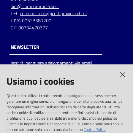
bim@comune.imola.bo.it
PEC
comune.imola@cert.provincia.bo.it
P.IVA 00523381200
C.F. 00794470377
NEWSLETTER
Iscriviti per avere aggiornamenti via email
AMMINISTRAZIONE TRASPARENTE
Usiamo i cookies
I dati personali pubblicati sono riutilizzabili
Questo sito utilizza i cookie tecnici di navigazione e di sessione per
solo alle condizioni previste dalla direttiva
garantire un miglior servizio di navigazione del sito, e cookie analitici per
comunitaria 2003/98/CE e dal d.lgs. 36/2006
raccogliere informazioni sull'uso del sito da parte degli utenti. Utilizza
anche cookie di profilazione dell'utente per fini statistici. I cookie di
SOCIAL
profilazione puoi decidere se abilitarli o meno cliccando sul pulsante
'Cambia le impostazioni'. Per saperne di più su come disabilitare i cookie
oppure abilitarne solo alcuni, consulta la nostra
Cookie Policy.