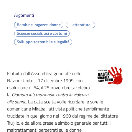
i
contenuti
Argomenti
Bambine, ragazze, donne
Letteratura
Risorse
Scienze sociali, usi e costumi
online
Sviluppo sostenibile e legalità
Istituita dall’Assemblea generale delle
Nazioni Unite il 17 dicembre 1999, con
Casa
risoluzione n. 54, il 25 novembre si celebra
Piani
la
Giornata internazionale contro la violenza
alle donne.
La data scelta volle ricordare le sorelle
Archivio
domenicane Mirabal, attiviste politiche terribilmente
storico
trucidate in quel giorno nel 1960 dal regime del dittatore
Truijllo, e da allora prese a simbolo generale per tutti i
maltrattamenti perpetrati sulle donne.
Decentrate