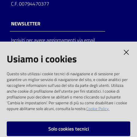
C.F. 00794470377
NEWSLETTER
Iscriviti per avere aggiornamenti via email
AMMINISTRAZIONE TRASPARENTE
Usiamo i cookies
I dati personali pubblicati sono riutilizzabili
Questo sito utilizza i cookie tecnici di navigazione e di sessione per
solo alle condizioni previste dalla direttiva
garantire un miglior servizio di navigazione del sito, e cookie analitici per
comunitaria 2003/98/CE e dal d.lgs. 36/2006
raccogliere informazioni sull'uso del sito da parte degli utenti. Utilizza
anche cookie di profilazione dell'utente per fini statistici. I cookie di
SOCIAL
profilazione puoi decidere se abilitarli o meno cliccando sul pulsante
'Cambia le impostazioni'. Per saperne di più su come disabilitare i cookie
oppure abilitarne solo alcuni, consulta la nostra
Cookie Policy.
Facebook
Youtube
Instagram
Solo cookies tecnici