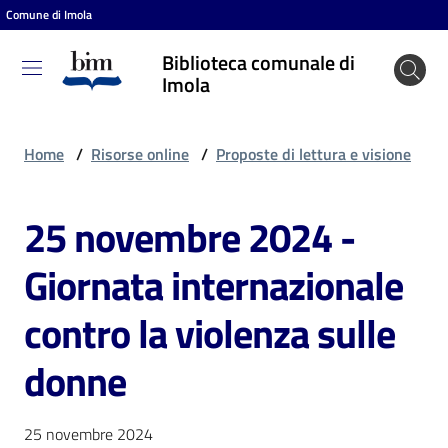
Comune di Imola
Vai al contenuto
Vai alla navigazione
Vai al footer
Biblioteca comunale di
Biblioteca
Imola
comunale
di Imola
Home
/
Risorse online
/
Proposte di lettura e visione
25 novembre 2024 -
Entra
Giornata internazionale
Cosa
contro la violenza sulle
puoi
fare
donne
Scopri
25 novembre 2024