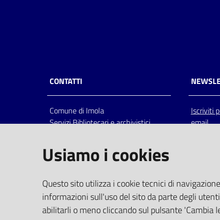
CONTATTI
NEWSLE
Comune di Imola
Iscriviti
Servizi Bibliotecari e archivistici
email
Via Emilia 80, 40026 Imola (Bo),
Italia
Usiamo i cookies
centralino: tel 0542.6026.36 fax
0542.602602
bim@comune.imola.bo.it
Questo sito utilizza i cookie tecnici di navigazione
PEC
informazioni sull'uso del sito da parte degli utenti
comune.imola@cert.provincia.bo.it
abilitarli o meno cliccando sul pulsante 'Cambia le
P.IVA 00523381200