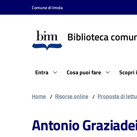
Vai al contenuto
Vai alla navigazione
Vai al footer
Comune di Imola
Biblioteca comun
Entra
Cosa puoi fare
Scopri 
Home
Risorse online
Proposte di lettu
/
/
Antonio Graziade