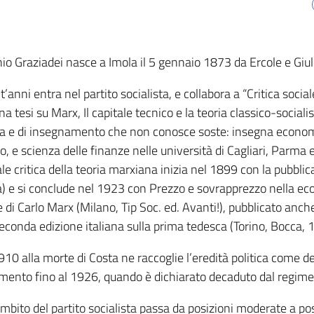
io Graziadei nasce a Imola il 5 gennaio 1873 da Ercole e Giulia
’anni entra nel partito socialista, e collabora a “Critica social
a tesi su Marx, Il capitale tecnico e la teoria classico-socialist
ca e di insegnamento che non conosce soste: insegna economia p
o, e scienza delle finanze nelle università di Cagliari, Parma 
ale critica della teoria marxiana inizia nel 1899 con la pubblic
) e si conclude nel 1923 con Prezzo e sovrapprezzo nella econo
e di Carlo Marx (Milano, Tip Soc. ed. Avanti!), pubblicato anch
econda edizione italiana sulla prima tedesca (Torino, Bocca, 
910 alla morte di Costa ne raccoglie l’eredità politica come de
mento fino al 1926, quando è dichiarato decaduto dal regime 
ambito del partito socialista passa da posizioni moderate a posi