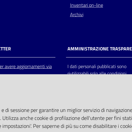
Inventari on-line
Archivi
TTER
AMMINISTRAZIONE TRASPAR
 per avere aggiornamenti via
I dati personali pubblicati sono
riutilizzabili solo alle condizioni
previste dalla direttiva comunitar
2003/98/CE e dal d.lgs. 36/200
 e di sessione per garantire un miglior servizio di navigazione 
. Utilizza anche cookie di profilazione dell'utente per fini stati
 impostazioni'. Per saperne di più su come disabilitare i cooki