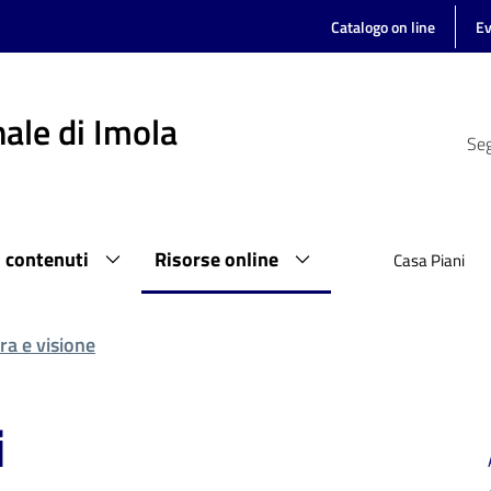
Catalogo on line
Ev
ale di Imola
Seg
i contenuti
Risorse online
Casa Piani
ra e visione
i