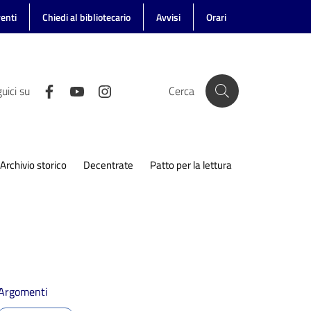
enti
Chiedi al bibliotecario
Avvisi
Orari
uici su
Cerca
Archivio storico
Decentrate
Patto per la lettura
Argomenti