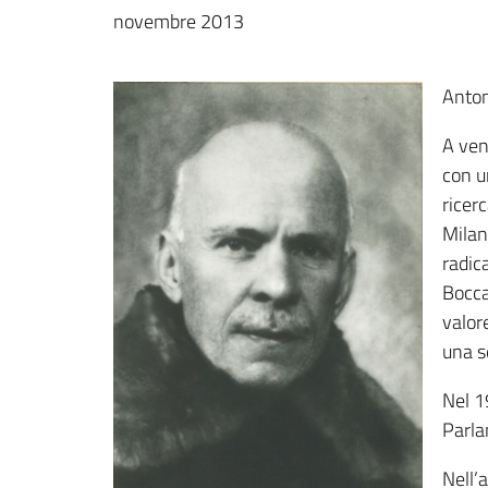
novembre 2013
Anton
A vent
con un
ricer
Milan
radic
Bocca
valor
una s
Nel 1
Parla
Nell’