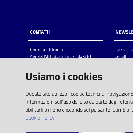
CONTATTI
NEWSLE
Comune di Imola
Iscriviti
Servizi Bibliotecari e archivistici
email
Via Emilia 80, 40026 Imola (Bo),
Italia
Usiamo i cookies
centralino: tel 0542.6026.36 fax
0542.602602
bim@comune.imola.bo.it
Questo sito utilizza i cookie tecnici di navigazione
PEC
informazioni sull'uso del sito da parte degli utenti
comune.imola@cert.provincia.bo.it
abilitarli o meno cliccando sul pulsante 'Cambia le
P.IVA 00523381200
Cookie Policy.
C.F. 00794470377