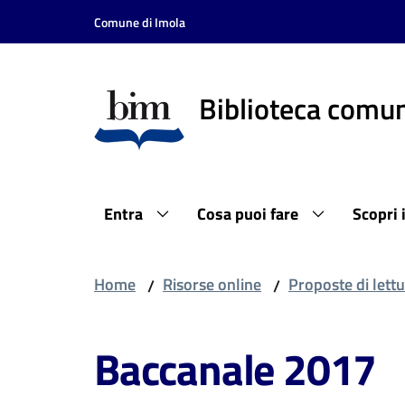
Vai al contenuto
Vai alla navigazione
Vai al footer
Comune di Imola
Biblioteca comun
Entra
Cosa puoi fare
Scopri 
Home
Risorse online
Proposte di lettu
/
/
Baccanale 2017