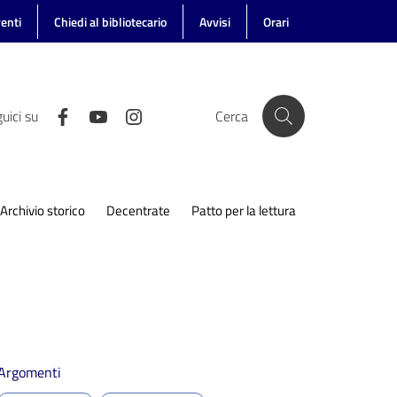
enti
Chiedi al bibliotecario
Avvisi
Orari
uici su
Cerca
Archivio storico
Decentrate
Patto per la lettura
Argomenti