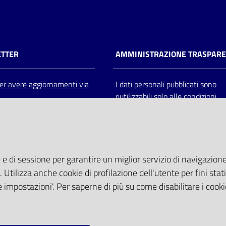
TTER
AMMINISTRAZIONE TRASPAR
 per avere aggiornamenti via
I dati personali pubblicati sono
riutilizzabili solo alle condizioni
previste dalla direttiva comunitar
2003/98/CE e dal d.lgs. 36/200
 e di sessione per garantire un miglior servizio di navigazione 
. Utilizza anche cookie di profilazione dell'utente per fini stati
 impostazioni'. Per saperne di più su come disabilitare i cooki