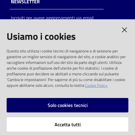
NEWSLETTER
Iscriviti per avere aggiornamenti via email
AMMINISTRAZIONE TRASPARENTE
Usiamo i cookies
I dati personali pubblicati sono riutilizzabili
Questo sito utilizza i cookie tecnici di navigazione e di sessione per
solo alle condizioni previste dalla direttiva
garantire un miglior servizio di navigazione del sito, e cookie analitici per
comunitaria 2003/98/CE e dal d.lgs. 36/2006
raccogliere informazioni sull'uso del sito da parte degli utenti. Utilizza
anche cookie di profilazione dell'utente per fini statistici. I cookie di
SOCIAL
profilazione puoi decidere se abilitarli o meno cliccando sul pulsante
'Cambia le impostazioni'. Per saperne di più su come disabilitare i cookie
oppure abilitarne solo alcuni, consulta la nostra
Cookie Policy.
Facebook
Youtube
Instagram
Solo cookies tecnici
Vai alla pagina
Accetta tutti
Privacy