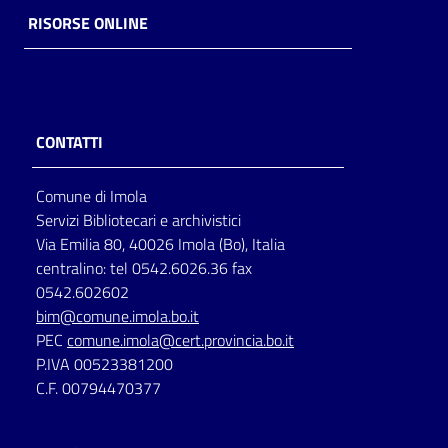
RISORSE ONLINE
CONTATTI
Comune di Imola
Servizi Bibliotecari e archivistici
Via Emilia 80, 40026 Imola (Bo), Italia
centralino: tel 0542.6026.36 fax
0542.602602
bim@comune.imola.bo.it
PEC
comune.imola@cert.provincia.bo.it
P.IVA 00523381200
C.F. 00794470377