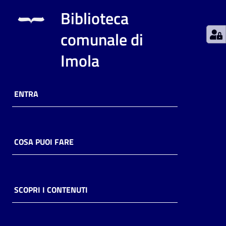
Biblioteca
Catalogo
on line
comunale di
Imola
Eventi
Chiedi al
bibliotecario
ENTRA
Avvisi
COSA PUOI FARE
Orari
SCOPRI I CONTENUTI