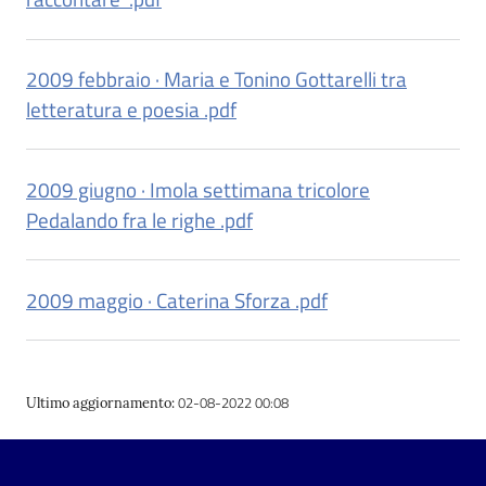
Patto
2009 febbraio · Maria e Tonino Gottarelli tra
per
letteratura e poesia .pdf
la
lettura
2009 giugno · Imola settimana tricolore
Pedalando fra le righe .pdf
Seguici
su
2009 maggio · Caterina Sforza .pdf
02-08-2022 00:08
Ultimo aggiornamento
: