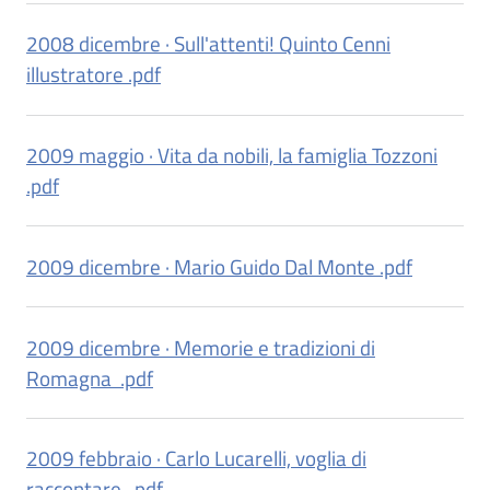
i
contenuti
2008 dicembre · Sull'attenti! Quinto Cenni
illustratore .pdf
Risorse
online
2009 maggio · Vita da nobili, la famiglia Tozzoni
.pdf
2009 dicembre · Mario Guido Dal Monte .pdf
Casa
Piani
2009 dicembre · Memorie e tradizioni di
Romagna .pdf
Archivio
storico
2009 febbraio · Carlo Lucarelli, voglia di
raccontare .pdf
Decentrate