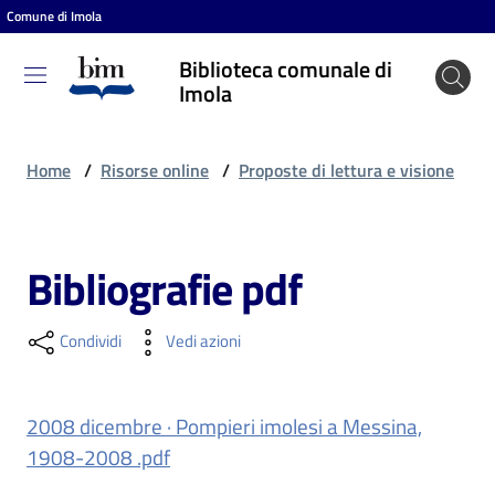
Comune di Imola
Vai al contenuto
Vai alla navigazione
Vai al footer
Biblioteca comunale di
Biblioteca
Imola
comunale
di Imola
Home
/
Risorse online
/
Proposte di lettura e visione
Entra
Bibliografie pdf
Cosa
Condividi
Vedi azioni
puoi
fare
2008 dicembre · Pompieri imolesi a Messina,
1908-2008 .pdf
Scopri