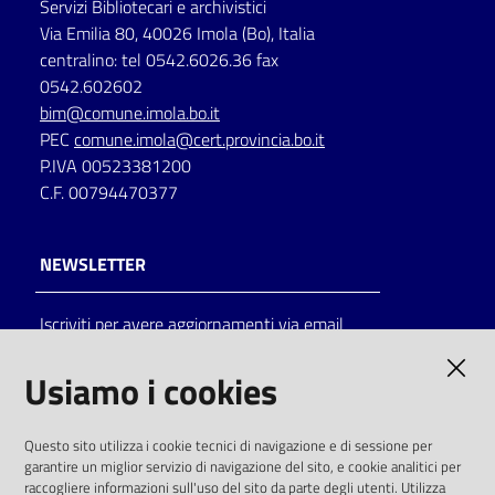
Servizi Bibliotecari e archivistici
Via Emilia 80, 40026 Imola (Bo), Italia
centralino: tel 0542.6026.36 fax
0542.602602
bim@comune.imola.bo.it
PEC
comune.imola@cert.provincia.bo.it
P.IVA 00523381200
C.F. 00794470377
NEWSLETTER
Iscriviti per avere aggiornamenti via email
AMMINISTRAZIONE TRASPARENTE
Usiamo i cookies
I dati personali pubblicati sono riutilizzabili
Questo sito utilizza i cookie tecnici di navigazione e di sessione per
solo alle condizioni previste dalla direttiva
garantire un miglior servizio di navigazione del sito, e cookie analitici per
comunitaria 2003/98/CE e dal d.lgs. 36/2006
raccogliere informazioni sull'uso del sito da parte degli utenti. Utilizza