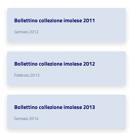
i
contenuti
Bollettino collezione imolese 2011
Gennaio 2012
Risorse
online
Bollettino collezione imolese 2012
Febbraio 2013
Casa
Piani
Bollettino collezione imolese 2013
Archivio
storico
Gennaio 2014
Decentrate