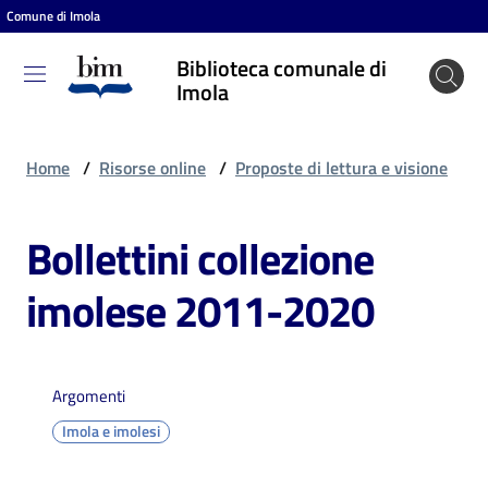
Comune di Imola
Vai al contenuto
Vai alla navigazione
Vai al footer
Biblioteca comunale di
Biblioteca
Imola
comunale
di Imola
Home
/
Risorse online
/
Proposte di lettura e visione
Bollettini collezione
Entra
imolese 2011-2020
Cosa
puoi
fare
Argomenti
Imola e imolesi
Scopri