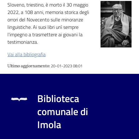
i
Sloveno, triestino, è morto il 30 maggio
contenuti
2022, a 108 anni, memoria storica degli
orrori del Novecento sulle minoranze
linguistiche. Ai suoi libri unì sempre
l'impegno a trasmettere ai giovani la
Risorse
testimonianza.
online
Vai alla bibliografia
20-01-2023 08:01
Ultimo aggiornamento
:
Casa
Biblioteca
Piani
comunale di
Archivio
Imola
storico
Decentrate