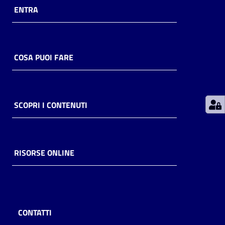
ENTRA
Patto
per
la
COSA PUOI FARE
lettura
SCOPRI I CONTENUTI
Seguici
su
RISORSE ONLINE
CONTATTI