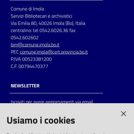
Comune di Imola
Catalogo
Servizi Bibliotecari e archivistici
on line
Via Emilia 80, 40026 Imola (Bo), Italia
centralino: tel 0542.6026.36 fax
Eventi
0542.602602
bim@comune.imola.bo.it
Chiedi al
PEC
comune.imola@cert.provincia.bo.it
bibliotecario
P.IVA 00523381200
C.F. 00794470377
Avvisi
Orari
NEWSLETTER
Iscriviti per avere aggiornamenti via email
AMMINISTRAZIONE TRASPARENTE
Usiamo i cookies
I dati personali pubblicati sono riutilizzabili