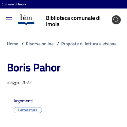
Comune di Imola
Vai al contenuto
Vai alla navigazione
Vai al footer
Biblioteca comunale di
Biblioteca
Imola
comunale
di Imola
Home
/
Risorse online
/
Proposte di lettura e visione
Boris Pahor
Entra
maggio 2022
Cosa
puoi
fare
Argomenti
Letteratura
Scopri