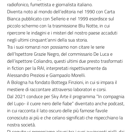
radiofonico, fumettista e giornalista italiano.
Diventa noto al mondo dell’editoria nel 1990 con Carta
Patto
Bianca pubblicato con Sellerio e nel 1999 esordisce sul
per
piccolo schermo con la trasmissione Blu Notte, in cui
la
ripercorre le indagini e i misteri del nostro paese accaduti
lettura
negli ultimi cinquant’anni della sua storia.
Tra i suoi romanzi non possiamo non citare le serie
dell’Ispettore Grazie Negro, del commissario De Luca e
dell’ispettore Coliandro, questi ultimi due presto trasformati
Seguici
in fiction per la RAI, interpretati rispettivamente da
su
Alessandro Preziosi e Giampaolo Morelli.
A Bologna ha fondato Bottega Finzioni, in cui si impara il
mestiere di raccontare attraverso laboratori e corsi.
Dal 2021 conduce per Sky Arte il programma “In compagnia
del Lupo- il cuore nero delle fiabe” diventato anche podcast,
in cui racconta il lato oscuro delle più famose favole
conosciuto ai più e che celano significati che rispecchiano la
nostra società.
Di seguito vi proponiamo alcuni tra i suoi avvincenti gialli, dai