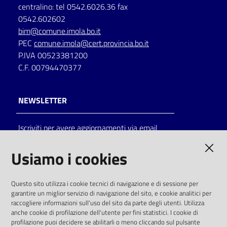
centralino: tel 0542.6026.36 fax
0542.602602
bim@comune.imola.bo.it
PEC
comune.imola@cert.provincia.bo.it
P.IVA 00523381200
C.F. 00794470377
NEWSLETTER
Iscriviti per avere aggiornamenti via email
AMMINISTRAZIONE TRASPARENTE
Usiamo i cookies
I dati personali pubblicati sono riutilizzabili
Questo sito utilizza i cookie tecnici di navigazione e di sessione per
solo alle condizioni previste dalla direttiva
garantire un miglior servizio di navigazione del sito, e cookie analitici per
comunitaria 2003/98/CE e dal d.lgs. 36/2006
raccogliere informazioni sull'uso del sito da parte degli utenti. Utilizza
anche cookie di profilazione dell'utente per fini statistici. I cookie di
SOCIAL
profilazione puoi decidere se abilitarli o meno cliccando sul pulsante