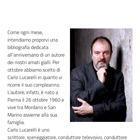
i
contenuti
Come ogni mese,
Risorse
intendiamo proporvi una
online
bibliografia dedicata
all’anniversario di un autore
dei nostri amati gialli. Per
ottobre abbiamo scelto di
Carlo Lucarelli in quanto vi
ricorre il suo compleanno.
Casa
L’autore, infatti, è nato a
Piani
Parma il 26 ottobre 1960 e
vive tra Mordano e San
Archivio
Marino assieme alla sua
storico
famiglia.
Carlo Lucarelli è uno
scrittore, sceneggiatore, conduttore televisivo, conduttore
Decentrate