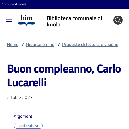
Comune di Imola
Vai al contenuto
Vai alla navigazione
Vai al footer
Biblioteca comunale di
Biblioteca
Imola
comunale
di Imola
Home
/
Risorse online
/
Proposte di lettura e visione
Buon compleanno, Carlo
Entra
Lucarelli
Cosa
puoi
ottobre 2023
fare
Argomenti
Scopri
Letteratura