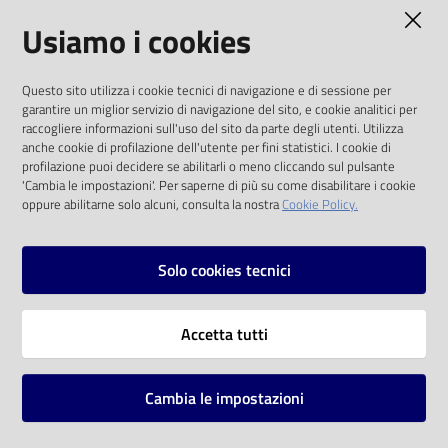
AMMINISTRAZIONE TRASPARENTE
Usiamo i cookies
I dati personali pubblicati sono riutilizzabili
Questo sito utilizza i cookie tecnici di navigazione e di sessione per
solo alle condizioni previste dalla direttiva
garantire un miglior servizio di navigazione del sito, e cookie analitici per
comunitaria 2003/98/CE e dal d.lgs. 36/2006
raccogliere informazioni sull'uso del sito da parte degli utenti. Utilizza
anche cookie di profilazione dell'utente per fini statistici. I cookie di
SOCIAL
profilazione puoi decidere se abilitarli o meno cliccando sul pulsante
'Cambia le impostazioni'. Per saperne di più su come disabilitare i cookie
oppure abilitarne solo alcuni, consulta la nostra
Cookie Policy.
Facebook
Youtube
Instagram
Solo cookies tecnici
Vai alla pagina
Accetta tutti
Privacy
Note legali
Cambia le impostazioni
Mappa del sito