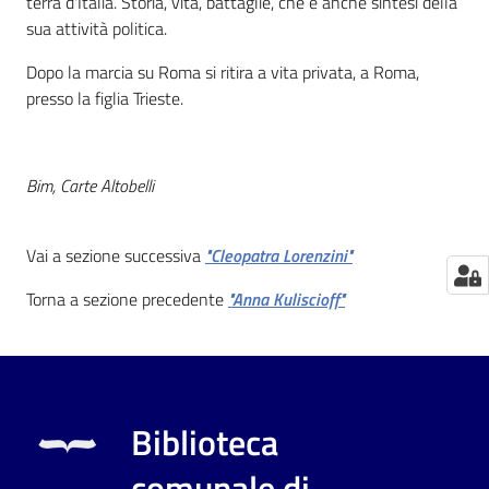
terra d'Italia. Storia, vita, battaglie, che è anche sintesi della
sua attività politica.
Catalogo
on line
Dopo la marcia su Roma si ritira a vita privata, a Roma,
presso la figlia Trieste.
Eventi
Chiedi al
Bim, Carte Altobelli
bibliotecario
Vai a sezione successiva
"Cleopatra Lorenzini"
Avvisi
Torna a sezione precedente
"Anna Kuliscioff"
Orari
Biblioteca
comunale di