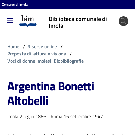
Comune di Imola
Vai al contenuto
Vai alla navigazione
Vai al footer
Biblioteca comunale di
Biblioteca
Imola
comunale
di Imola
Home
/
Risorse online
/
Proposte di lettura e visione
/
Voci di donne imolesi. Biobibliografie
Entra
Argentina Bonetti
Cosa
Altobelli
puoi
fare
Imola 2 luglio 1866 - Roma 16 settembre 1942
Scopri