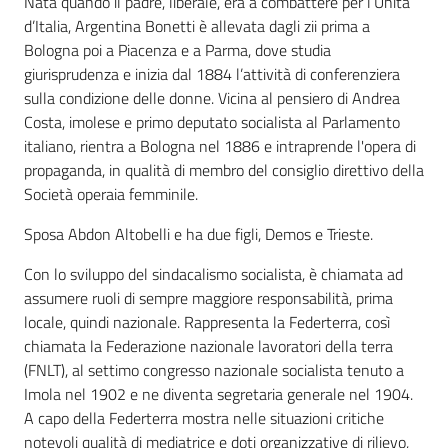
Nata quando il padre, liberale, era a combattere per l’Unità
i
d’Italia, Argentina Bonetti è allevata dagli zii prima a
contenuti
Bologna poi a Piacenza e a Parma, dove studia
giurisprudenza e inizia dal 1884 l’attività di conferenziera
sulla condizione delle donne. Vicina al pensiero di Andrea
Risorse
Costa, imolese e primo deputato socialista al Parlamento
online
italiano, rientra a Bologna nel 1886 e intraprende l'opera di
propaganda, in qualità di membro del consiglio direttivo della
Società operaia femminile.
Sposa Abdon Altobelli e ha due figli, Demos e Trieste.
Con lo sviluppo del sindacalismo socialista, è chiamata ad
Casa
assumere ruoli di sempre maggiore responsabilità, prima
Piani
locale, quindi nazionale. Rappresenta la Federterra, così
chiamata la Federazione nazionale lavoratori della terra
Archivio
(FNLT), al settimo congresso nazionale socialista tenuto a
storico
Imola nel 1902 e ne diventa segretaria generale nel 1904.
A capo della Federterra mostra nelle situazioni critiche
notevoli qualità di mediatrice e doti organizzative di rilievo,
Decentrate