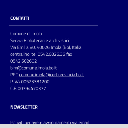
CONTATTI
Comune di Imola
Servizi Bibliotecari e archivistici
Via Emilia 80, 40026 Imola (Bo), Italia
centralino: tel 0542.6026.36 fax
0542.602602
bim@comune.imola.bo.it
PEC
comune.imola@cert.provincia.bo.it
P.IVA 00523381200
C.F. 00794470377
NEWSLETTER
Iscriviti per avere aggiornamenti via email