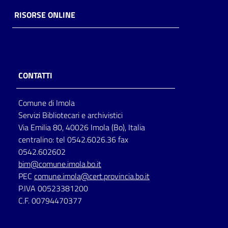
RISORSE ONLINE
CONTATTI
Comune di Imola
Servizi Bibliotecari e archivistici
Via Emilia 80, 40026 Imola (Bo), Italia
centralino: tel 0542.6026.36 fax
0542.602602
bim@comune.imola.bo.it
PEC
comune.imola@cert.provincia.bo.it
P.IVA 00523381200
C.F. 00794470377