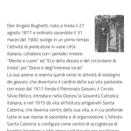
i
contenuti
Don Angelo Bughetti, nato a Imola il 27
agosto 1877 e ordinato sacerdote il 31
Risorse
marzo del 1900, svolge in un primo tempo
online
l’attività di predicatore in varie città
italiane, collabora con i periodici imolesi
“Mente e cuore” ed “Eco della diocesi e del circondario di
Imola”, poi “Diario e degl’interessi locali”.
La sua azione si orienta quindi verso le attività di sostegno
dei giovani, che diventano il cardine della sua vita pastorale:
Casa
con inizio dal 1911 fonda il Patronato Giovani, il Circolo
Piani
Silvio Pellico, introduce nella Diocesi la Gioventù Cattolica
Italiana, e nel 1915 dà vita all’Istituto artigianelli Santa
Archivio
Caterina, che diventa centro della sua vita, e in cui profonde
storico
tutte le sue risorse di sacerdote e di organizzatore. L’Istituto
Santa Caterina si configura come centro di accoglienza di
Decentrate
bambini bisognosi e istituzione caritatevole per eccellenza