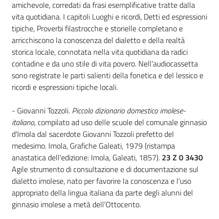
i
amichevole, corredati da frasi esemplificative tratte dalla
contenuti
vita quotidiana. I capitoli Luoghi e ricordi, Detti ed espressioni
tipiche, Proverbi filastrocche e storielle completano e
arricchiscono la conoscenza del dialetto e della realtà
storica locale, connotata nella vita quotidiana da radici
Risorse
contadine e da uno stile di vita povero. Nell'audiocassetta
online
sono registrate le parti salienti della fonetica e del lessico e
ricordi e espressioni tipiche locali.
- Giovanni Tozzoli.
Piccolo dizionario domestico imolese-
italiano,
compilato ad uso delle scuole del comunale ginnasio
d'Imola dal sacerdote Giovanni Tozzoli prefetto del
Casa
medesimo. Imola, Grafiche Galeati, 1979 (ristampa
Piani
anastatica dell'edizione: Imola, Galeati, 1857).
23 Z 0 3430
Agile strumento di consultazione e di documentazione sul
Archivio
dialetto imolese, nato per favorire la conoscenza e l'uso
storico
appropriato della lingua italiana da parte degli alunni del
ginnasio imolese a metà dell'Ottocento.
Decentrate