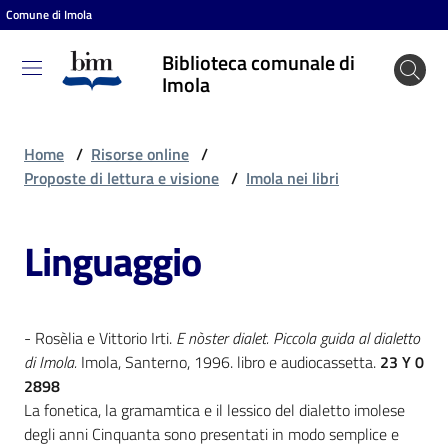
Comune di Imola
Vai al contenuto
Vai alla navigazione
Vai al footer
Biblioteca comunale di
Biblioteca
Imola
comunale
di Imola
Home
/
Risorse online
/
Proposte di lettura e visione
/
Imola nei libri
Entra
Linguaggio
Cosa
puoi
- Rosèlia e Vittorio Irti.
E nòster dialet. Piccola guida al dialetto
fare
di Imola.
Imola, Santerno, 1996. libro e audiocassetta.
23 Y 0
2898
La fonetica, la gramamtica e il lessico del dialetto imolese
Scopri
degli anni Cinquanta sono presentati in modo semplice e