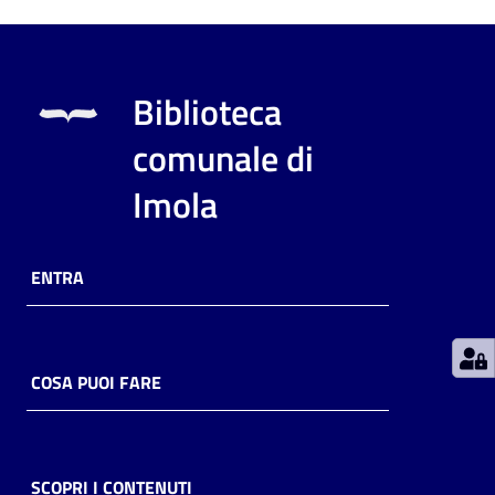
Patto
per
Biblioteca
la
lettura
comunale di
Imola
Seguici
su
ENTRA
COSA PUOI FARE
SCOPRI I CONTENUTI