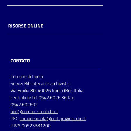
Catalogo
on line
RISORSE ONLINE
Eventi
Chiedi al
bibliotecario
CONTATTI
Avvisi
Comune di Imola
Orari
Servizi Bibliotecari e archivistici
Via Emilia 80, 40026 Imola (Bo), Italia
centralino: tel 0542.6026.36 fax
0542.602602
bim@comune.imola.bo.it
PEC
comune.imola@cert.provincia.bo.it
P.IVA 00523381200