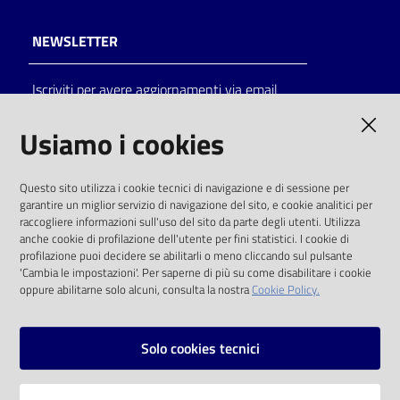
NEWSLETTER
Iscriviti per avere aggiornamenti via email
AMMINISTRAZIONE TRASPARENTE
Usiamo i cookies
I dati personali pubblicati sono riutilizzabili
Questo sito utilizza i cookie tecnici di navigazione e di sessione per
solo alle condizioni previste dalla direttiva
garantire un miglior servizio di navigazione del sito, e cookie analitici per
comunitaria 2003/98/CE e dal d.lgs. 36/2006
raccogliere informazioni sull'uso del sito da parte degli utenti. Utilizza
anche cookie di profilazione dell'utente per fini statistici. I cookie di
SOCIAL
profilazione puoi decidere se abilitarli o meno cliccando sul pulsante
'Cambia le impostazioni'. Per saperne di più su come disabilitare i cookie
oppure abilitarne solo alcuni, consulta la nostra
Cookie Policy.
Facebook
Youtube
Instagram
Solo cookies tecnici
Vai alla pagina