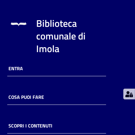
Patto
Biblioteca
per
la
comunale di
lettura
Imola
Seguici
ENTRA
su
COSA PUOI FARE
SCOPRI I CONTENUTI