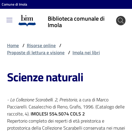
Comune di Imola
Vai al contenuto
Vai alla navigazione
Vai al footer
Biblioteca comunale di
Biblioteca
Imola
comunale
di Imola
Home
/
Risorse online
/
Proposte di lettura e visione
/
Imola nei libri
Entra
Scienze naturali
Cosa
puoi
- La Collezione Scarabelli. 2, Preistoria
, a cura di Marco
fare
Pacciarelli. Casalecchio di Reno, Grafis, 1996. (Catalogo delle
raccolte, 4).
IMOLESI 554.5074 COLS 2
Repertorio completo dei reperti di età preistorica e
Scopri
protostorica della Collezione Scarabelli conservata nei musei