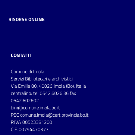
Catalogo
on line
RISORSE ONLINE
Eventi
Chiedi al
CONTATTI
bibliotecario
Avvisi
Comune di Imola
Servizi Bibliotecari e archivistici
Orari
Via Emilia 80, 40026 Imola (Bo), Italia
centralino: tel 0542.6026.36 fax
0542.602602
bim@comune.imola.bo.it
PEC
comune.imola@cert.provincia.bo.it
P.IVA 00523381200
C.F. 00794470377