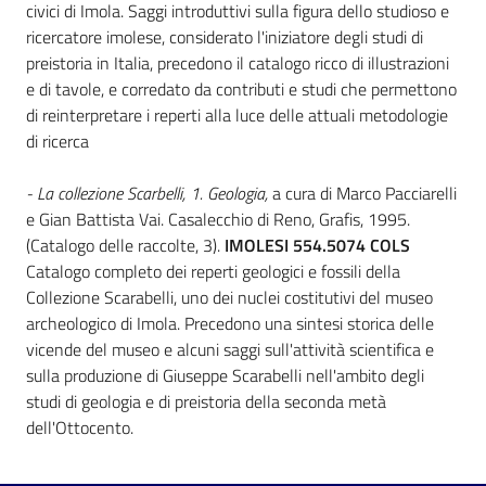
i
civici di Imola. Saggi introduttivi sulla figura dello studioso e
contenuti
ricercatore imolese, considerato l'iniziatore degli studi di
preistoria in Italia, precedono il catalogo ricco di illustrazioni
e di tavole, e corredato da contributi e studi che permettono
di reinterpretare i reperti alla luce delle attuali metodologie
Risorse
di ricerca
online
- La collezione Scarbelli, 1. Geologia,
a cura di Marco Pacciarelli
e Gian Battista Vai. Casalecchio di Reno, Grafis, 1995.
(Catalogo delle raccolte, 3).
IMOLESI 554.5074 COLS
Catalogo completo dei reperti geologici e fossili della
Collezione Scarabelli, uno dei nuclei costitutivi del museo
Casa
archeologico di Imola. Precedono una sintesi storica delle
Piani
vicende del museo e alcuni saggi sull'attività scientifica e
sulla produzione di Giuseppe Scarabelli nell'ambito degli
Archivio
studi di geologia e di preistoria della seconda metà
storico
dell'Ottocento.
Decentrate