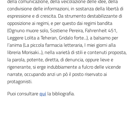
della comunicazione, della veicolazione delle idee, della
condivisione delle informazioni, in sostanza della libertà di
Patto
espressione e di crescita. Da strumento destabilizzante di
per
opposizione ai regimi, e per questo dai regimi bandita
la
(Ognuno muore solo, Sostiene Pereira, Fahrenheit 451,
lettura
Leggere Lolita a Teheran, Gridalo forte...), a balsamo per
l’anima (La piccola farmacia letteraria, I miei giorni alla
libreria Morisaki...), nella varietà di stili e contenuti proposta,
la parola, potente, diretta, di denuncia, oppure lieve e
Seguici
rigenerante, si erge indubbiamente a fulcro delle vicende
su
narrate, occupando anzi un pò il posto riservato ai
protagonisti.
Puoi consultare
qui
la bibliografia.