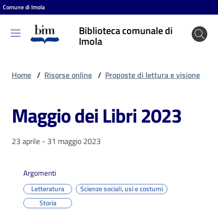
Comune di Imola
Vai al contenuto
Vai alla navigazione
Vai al footer
Biblioteca comunale di
Biblioteca
Imola
comunale
di Imola
Home
/
Risorse online
/
Proposte di lettura e visione
Maggio dei Libri 2023
Entra
23 aprile - 31 maggio 2023
Cosa
puoi
fare
Argomenti
Letteratura
Scienze sociali, usi e costumi
Storia
Scopri