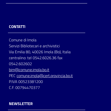
CONTATTI
Comune di Imola
Servizi Bibliotecari e archivistici
Via Emilia 80, 40026 Imola (Bo), Italia
centralino: tel 0542.6026.36 fax
0542.602602
bim@comune.imola.bo.it
PEC
comune.imola@cert.provincia.bo.it
P.IVA 00523381200
C.F. 00794470377
NEWSLETTER