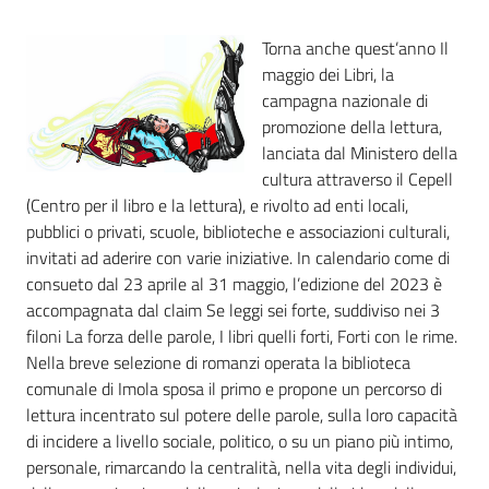
i
contenuti
Torna anche quest’anno Il
maggio dei Libri, la
campagna nazionale di
Risorse
promozione della lettura,
online
lanciata dal Ministero della
cultura attraverso il Cepell
(Centro per il libro e la lettura), e rivolto ad enti locali,
pubblici o privati, scuole, biblioteche e associazioni culturali,
invitati ad aderire con varie iniziative. In calendario come di
consueto dal 23 aprile al 31 maggio, l’edizione del 2023 è
accompagnata dal claim Se leggi sei forte, suddiviso nei 3
Casa
filoni La forza delle parole, I libri quelli forti, Forti con le rime.
Piani
Nella breve selezione di romanzi operata la biblioteca
comunale di Imola sposa il primo e propone un percorso di
Archivio
lettura incentrato sul potere delle parole, sulla loro capacità
storico
di incidere a livello sociale, politico, o su un piano più intimo,
personale, rimarcando la centralità, nella vita degli individui,
Decentrate