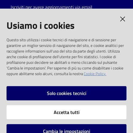
Iscriviti per avere aggiornamenti via email
AMMINISTRAZIONE TRASPARENTE
Usiamo i cookies
I dati personali pubblicati sono riutilizzabili
Questo sito utilizza i cookie tecnici di navigazione e di sessione per
solo alle condizioni previste dalla direttiva
garantire un miglior servizio di navigazione del sito, e cookie analitici per
comunitaria 2003/98/CE e dal d.lgs. 36/2006
raccogliere informazioni sull'uso del sito da parte degli utenti. Utilizza
anche cookie di profilazione dell'utente per fini statistici. I cookie di
SOCIAL
profilazione puoi decidere se abilitarli o meno cliccando sul pulsante
'Cambia le impostazioni'. Per saperne di più su come disabilitare i cookie
oppure abilitarne solo alcuni, consulta la nostra
Cookie Policy.
Facebook
Youtube
Instagram
Solo cookies tecnici
Vai alla pagina
Accetta tutti
Privacy
Note legali
Cambia le impostazioni