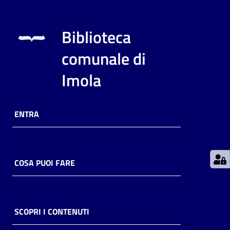
Patto
Biblioteca
per
la
comunale di
lettura
Imola
Seguici
ENTRA
su
COSA PUOI FARE
SCOPRI I CONTENUTI