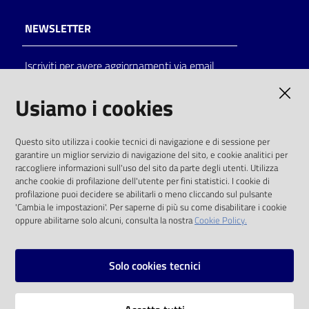
NEWSLETTER
Iscriviti per avere aggiornamenti via email
AMMINISTRAZIONE TRASPARENTE
Usiamo i cookies
I dati personali pubblicati sono riutilizzabili
Questo sito utilizza i cookie tecnici di navigazione e di sessione per
solo alle condizioni previste dalla direttiva
garantire un miglior servizio di navigazione del sito, e cookie analitici per
comunitaria 2003/98/CE e dal d.lgs. 36/2006
raccogliere informazioni sull'uso del sito da parte degli utenti. Utilizza
anche cookie di profilazione dell'utente per fini statistici. I cookie di
SOCIAL
profilazione puoi decidere se abilitarli o meno cliccando sul pulsante
'Cambia le impostazioni'. Per saperne di più su come disabilitare i cookie
oppure abilitarne solo alcuni, consulta la nostra
Cookie Policy.
Facebook
Youtube
Instagram
Solo cookies tecnici
Vai alla pagina