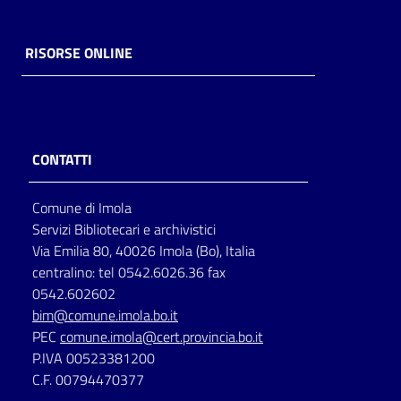
Catalogo
RISORSE ONLINE
on line
Eventi
Chiedi al
CONTATTI
bibliotecario
Comune di Imola
Avvisi
Servizi Bibliotecari e archivistici
Via Emilia 80, 40026 Imola (Bo), Italia
Orari
centralino: tel 0542.6026.36 fax
0542.602602
bim@comune.imola.bo.it
PEC
comune.imola@cert.provincia.bo.it
P.IVA 00523381200
C.F. 00794470377