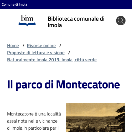
Comune di Imola
Vai al contenuto
Vai alla navigazione
Vai al footer
Biblioteca comunale di
Biblioteca
Imola
comunale
di Imola
Home
/
Risorse online
/
Proposte di lettura e visione
/
Naturalmente Imola 2013. Imola, città verde
Entra
Il parco di Montecatone
Cosa
puoi
fare
Montecatone è una località
assai nota nelle vicinanze
Scopri
di Imola in particolare per il