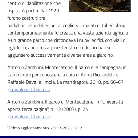
i
centro di riabilitazione che
contenuti
ospita. A partire dal 1929
furono costruiti tre
padiglioni ospedalieri per accogliervi i malati di tubercolosi;
contemporaneamente fu creata una vasta azienda agricola
Risorse
e un grande parco che circondava i nuovi edifici, con viali di
online
tigli, lecci, abeti rossi, pini silvestri e cedri, ai quali si
aggiunsero successivamente diverse aree a giardino.
Antonio Zambrini, Montecatone. Il parco e la campagna, in
Camminare per conoscere, a cura di Anna Ricciardelli e
Raffaele Davalle. Imola, La mandragora, 2010, pp. 66-67
Casa
›
trovalo in biblioteca
Piani
Antonio Zambrini, Il parco di Montecatone, in "Università
aperta terza pagina", n. 12 (2007), p. 24
Archivio
›
trovalo in biblioteca
storico
27-12-2023 13:12
Ultimo aggiornamento
:
Decentrate