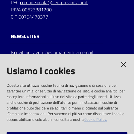
PEC
comune.imola@cert.provincia.bo.it
P.IVA 00523381200
C.F. 00794470377
NEWSLETTER
Iscriviti per avere aggiornamenti via email
AMMINISTRAZIONE TRASPARENTE
Usiamo i cookies
I dati personali pubblicati sono riutilizzabili
Questo sito utilizza i cookie tecnici di navigazione e di sessione per
solo alle condizioni previste dalla direttiva
garantire un miglior servizio di navigazione del sito, e cookie analitici per
comunitaria 2003/98/CE e dal d.lgs. 36/2006
raccogliere informazioni sull'uso del sito da parte degli utenti. Utilizza
anche cookie di profilazione dell'utente per fini statistici. I cookie di
SOCIAL
profilazione puoi decidere se abilitarli o meno cliccando sul pulsante
'Cambia le impostazioni'. Per saperne di più su come disabilitare i cookie
oppure abilitarne solo alcuni, consulta la nostra
Cookie Policy.
Facebook
Youtube
Instagram