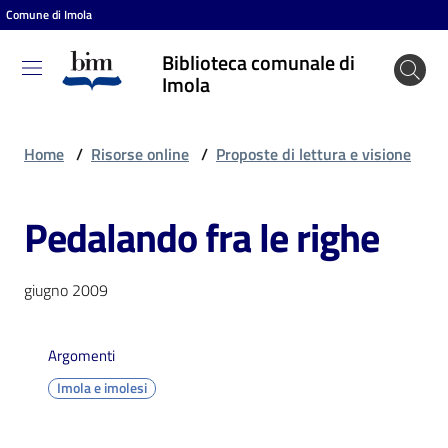
Comune di Imola
Vai al contenuto
Vai alla navigazione
Vai al footer
Biblioteca comunale di
Biblioteca
Imola
comunale
di Imola
Home
/
Risorse online
/
Proposte di lettura e visione
Pedalando fra le righe
Entra
giugno 2009
Cosa
puoi
fare
Argomenti
Imola e imolesi
Scopri