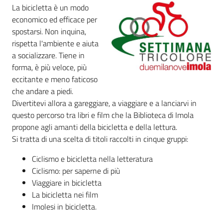
i
La bicicletta è un modo
contenuti
economico ed efficace per
spostarsi. Non inquina,
rispetta l'ambiente e aiuta
a socializzare. Tiene in
Risorse
forma, è più veloce, più
online
eccitante e meno faticoso
che andare a piedi.
Divertitevi allora a gareggiare, a viaggiare e a lanciarvi in
questo percorso tra libri e film che la Biblioteca di Imola
propone agli amanti della bicicletta e della lettura.
Si tratta di una scelta di titoli raccolti in cinque gruppi:
Casa
Piani
Ciclismo e bicicletta nella letteratura
Ciclismo: per saperne di più
Archivio
Viaggiare in bicicletta
storico
La bicicletta nei film
Imolesi in bicicletta.
Decentrate