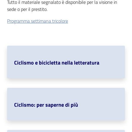
Tutto il materiale segnalato è disponibile per la visione in
sede o per il prestito.
Patto
Programma settimana tricolore
per
la
lettura
Seguici
Ciclismo e bicicletta nella letteratura
su
Ciclismo: per saperne di più