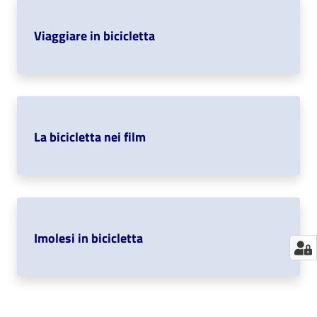
Catalogo
Viaggiare in bicicletta
on line
Eventi
Chiedi al
bibliotecario
La bicicletta nei film
Avvisi
Orari
Imolesi in bicicletta