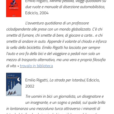
Emilio Rigatti,
Minima pedalia, viaggi quotidiani su
due ruote e manuale di diserzione automobilistica
,
Ediciclo, 2004
L'avventura quotidiana di un professore
ciclodipendente alle prese con un mondo globalizzato. C'è chi
smette di fumare, chi smette di bere, di giocare a carte... e chi
smette di andare in auto. Appende il volante al chiodo e inforca
la sella della bicicletta. Emilio Rigatti ha lasciato per sempre
l'auto e ora fa della bici e del viaggiare a pedali non solo un
mezzo di trasporto alternativo, ma una vera e propria filosofia
di vita.
›
trovalo in biblioteca
Emilio Rigatti,
La strada per Istanbul
, Ediciclo,
2002
Tre uomini in bici: un giornalista, un disegnatore e
un insegnante, e un sogno a pedali, sul quale brilla
in lontananza una mezzaluna turca attraverso i minareti di