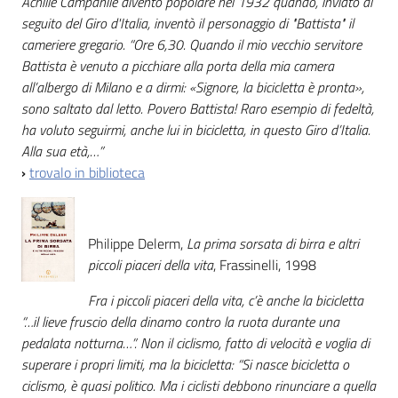
Achille Campanile diventò popolare nel 1932 quando, inviato al
seguito del Giro d'Italia, inventò il personaggio di "Battista" il
cameriere gregario. “Ore 6,30. Quando il mio vecchio servitore
Battista è venuto a picchiare alla porta della mia camera
all’albergo di Milano e a dirmi: «Signore, la bicicletta è pronta»,
sono saltato dal letto. Povero Battista! Raro esempio di fedeltà,
ha voluto seguirmi, anche lui in bicicletta, in questo Giro d’Italia.
Alla sua età,…”
›
trovalo in biblioteca
Philippe Delerm,
La prima sorsata di birra e altri
piccoli piaceri della vita
, Frassinelli, 1998
Fra i piccoli piaceri della vita, c’è anche la bicicletta
“…il lieve fruscio della dinamo contro la ruota durante una
pedalata notturna…”. Non il ciclismo, fatto di velocità e voglia di
superare i propri limiti, ma la bicicletta: “Si nasce bicicletta o
ciclismo, è quasi politico. Ma i ciclisti debbono rinunciare a quella