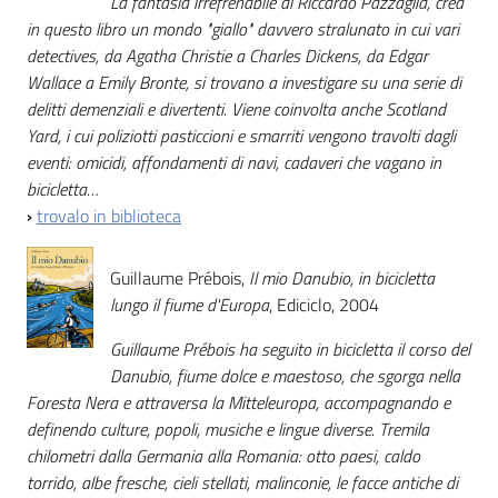
La fantasia irrefrenabile di Riccardo Pazzaglia, crea
in questo libro un mondo "giallo" davvero stralunato in cui vari
detectives, da Agatha Christie a Charles Dickens, da Edgar
Wallace a Emily Bronte, si trovano a investigare su una serie di
delitti demenziali e divertenti. Viene coinvolta anche Scotland
Yard, i cui poliziotti pasticcioni e smarriti vengono travolti dagli
eventi: omicidi, affondamenti di navi, cadaveri che vagano in
bicicletta…
›
trovalo in biblioteca
Guillaume Prébois,
Il mio Danubio, in bicicletta
lungo il fiume d'Europa
, Ediciclo, 2004
Guillaume Prébois ha seguito in bicicletta il corso del
Danubio, fiume dolce e maestoso, che sgorga nella
Foresta Nera e attraversa la Mitteleuropa, accompagnando e
definendo culture, popoli, musiche e lingue diverse. Tremila
chilometri dalla Germania alla Romania: otto paesi, caldo
torrido, albe fresche, cieli stellati, malinconie, le facce antiche di