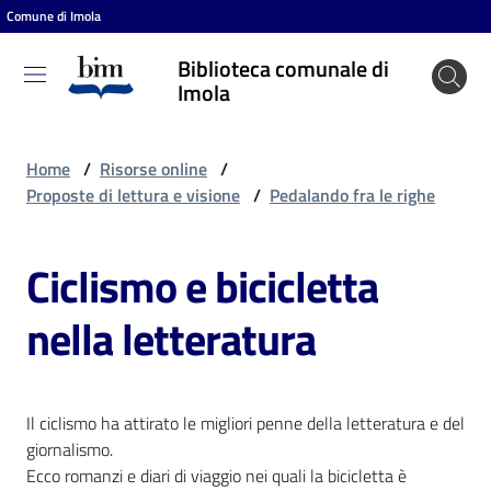
Comune di Imola
Vai al contenuto
Vai alla navigazione
Vai al footer
Biblioteca comunale di
Biblioteca
Imola
comunale
di Imola
Home
/
Risorse online
/
Proposte di lettura e visione
/
Pedalando fra le righe
Entra
Ciclismo e bicicletta
nella letteratura
Cosa
puoi
fare
Il ciclismo ha attirato le migliori penne della letteratura e del
giornalismo.
Scopri
Ecco romanzi e diari di viaggio nei quali la bicicletta è