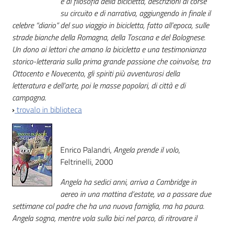
e di filosofia della bicicletta, descrizioni di corse
su circuito e di narrativa, aggiungendo in finale il
celebre “diario” del suo viaggio in bicicletta, fatto all’epoca, sulle
strade bianche della Romagna, della Toscana e del Bolognese.
Un dono ai lettori che amano la bicicletta e una testimonianza
storico-letteraria sulla prima grande passione che coinvolse, tra
Ottocento e Novecento, gli spiriti più avventurosi della
letteratura e dell’arte, poi le masse popolari, di città e di
campagna.
›
trovalo in biblioteca
Enrico Palandri,
Angela prende il volo
,
Feltrinelli, 2000
Angela ha sedici anni, arriva a Cambridge in
aereo in una mattina d’estate, va a passare due
settimane col padre che ha una nuova famiglia, ma ha paura.
Angela sogna, mentre vola sulla bici nel parco, di ritrovare il