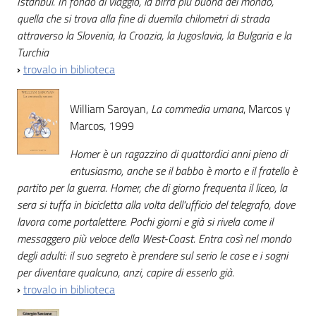
Istanbul. In fondo al viaggio, la birra più buona del mondo,
quella che si trova alla fine di duemila chilometri di strada
attraverso la Slovenia, la Croazia, la Jugoslavia, la Bulgaria e la
Turchia
›
trovalo in biblioteca
William Saroyan,
La commedia umana
, Marcos y
Marcos, 1999
Homer è un ragazzino di quattordici anni pieno di
entusiasmo, anche se il babbo è morto e il fratello è
partito per la guerra. Homer, che di giorno frequenta il liceo, la
sera si tuffa in bicicletta alla volta dell'ufficio del telegrafo, dove
lavora come portalettere. Pochi giorni e già si rivela come il
messaggero più veloce della West-Coast. Entra così nel mondo
degli adulti: il suo segreto è prendere sul serio le cose e i sogni
per diventare qualcuno, anzi, capire di esserlo già.
›
trovalo in biblioteca