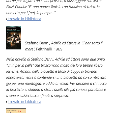
anche per vagare con i suoi pensieri, o passeggiare con Micòl
Finzi-Contini: “E’ una nuova Wolsit: con fanalino elettrico, la
Catalogo
borsetta per i ferri, la pompa…”.
on line
›
trovalo in biblioteca
Eventi
Chiedi al
Stefano Benni,
Achille ed Ettore in "Il bar sotto il
bibliotecario
mare"
, Feltrinelli, 1989
Nella novella di Stefano Benni, Achille ed Ettore sono due amici
Avvisi
“uniti per la pelle” che trascorrono molto del loro tempo libero
insieme. Amanti della bicicletta e tifosi di Coppi, si trovano
Orari
improvvisamente a contendersi una bicicletta da corsa ritrovata
giù per una montagna, e addio amicizia. Per decidere a chi tocca
la bicicletta si sfidano a strani duelli: alle più curiose parolacce e
a vino e salsiccia…con finale a sorpresa.
›
trovalo in biblioteca