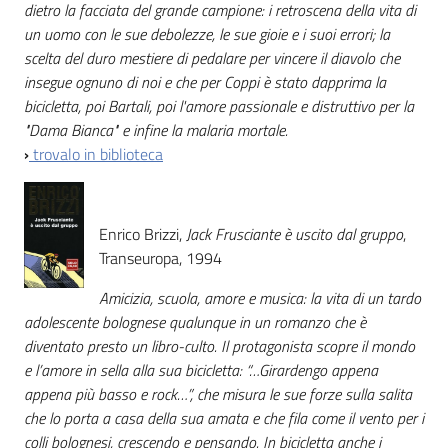
dietro la facciata del grande campione: i retroscena della vita di
un uomo con le sue debolezze, le sue gioie e i suoi errori; la
scelta del duro mestiere di pedalare per vincere il diavolo che
insegue ognuno di noi e che per Coppi è stato dapprima la
bicicletta, poi Bartali, poi l'amore passionale e distruttivo per la
"Dama Bianca" e infine la malaria mortale.
›
trovalo in biblioteca
Enrico Brizzi,
Jack Frusciante è uscito dal gruppo
,
Transeuropa, 1994
Amicizia, scuola, amore e musica: la vita di un tardo
adolescente bolognese qualunque in un romanzo che è
diventato presto un libro-culto. Il protagonista scopre il mondo
e l’amore in sella alla sua bicicletta: “…Girardengo appena
appena più basso e rock…”, che misura le sue forze sulla salita
che lo porta a casa della sua amata e che fila come il vento per i
colli bolognesi, crescendo e pensando. In bicicletta anche i