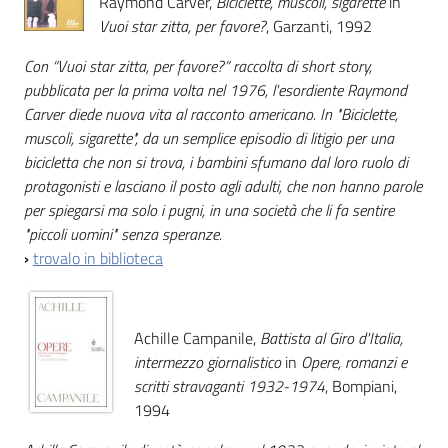
Raymond Carver,
Biciclette, muscoli, sigarette
in
Vuoi star zitta, per favore?
, Garzanti, 1992
Con “Vuoi star zitta, per favore?” raccolta di short story,
pubblicata per la prima volta nel 1976, l'esordiente Raymond
Carver diede nuova vita al racconto americano. In "Biciclette,
muscoli, sigarette", da un semplice episodio di litigio per una
bicicletta che non si trova, i bambini sfumano dal loro ruolo di
protagonisti e lasciano il posto agli adulti, che non hanno parole
per spiegarsi ma solo i pugni, in una società che li fa sentire
"piccoli uomini" senza speranze.
›
trovalo in biblioteca
Achille Campanile,
Battista al Giro d'Italia,
intermezzo giornalistico
in
Opere, romanzi e
scritti stravaganti 1932-1974
, Bompiani,
1994