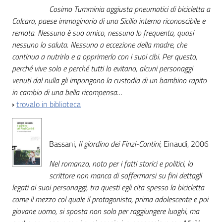
Cosimo Tumminia aggiusta pneumatici di bicicletta a
Calcara, paese immaginario di una Sicilia interna riconoscibile e
Patto
remota. Nessuno è suo amico, nessuno lo frequenta, quasi
per
nessuno lo saluta. Nessuno a eccezione della madre, che
la
continua a nutrirlo e a opprimerlo con i suoi cibi. Per questo,
lettura
perché vive solo e perché tutti lo evitano, alcuni personaggi
venuti dal nulla gli impongono la custodia di un bambino rapito
in cambio di una bella ricompensa…
›
trovalo in biblioteca
Seguici
su
Bassani,
Il giardino dei Finzi-Contini
, Einaudi, 2006
Nel romanzo, noto per i fatti storici e politici, lo
scrittore non manca di soffermarsi su fini dettagli
legati ai suoi personaggi, tra questi egli cita spesso la bicicletta
come il mezzo col quale il protagonista, prima adolescente e poi
giovane uomo, si sposta non solo per raggiungere luoghi, ma