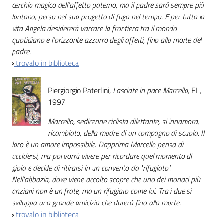
cerchio magico dell’affetto paterno, ma il padre sarà sempre più
lontano, perso nel suo progetto di fuga nel tempo. E per tutta la
vita Angela desidererà varcare la frontiera tra il mondo
quotidiano e l’orizzonte azzurro degli affetti, fino alla morte del
padre.
›
trovalo in biblioteca
Piergiorgio Paterlini,
Lasciate in pace Marcello
, EL,
1997
Marcello, sedicenne ciclista dilettante, si innamora,
ricambiato, della madre di un compagno di scuola. Il
loro è un amore impossibile. Dapprima Marcello pensa di
uccidersi, ma poi vorrà vivere per ricordare quel momento di
gioia e decide di ritirarsi in un convento da "rifugiato".
Nell'abbazia, dove viene accolto scopre che uno dei monaci più
anziani non è un frate, ma un rifugiato come lui. Tra i due si
sviluppa una grande amicizia che durerà fino alla morte.
›
trovalo in biblioteca