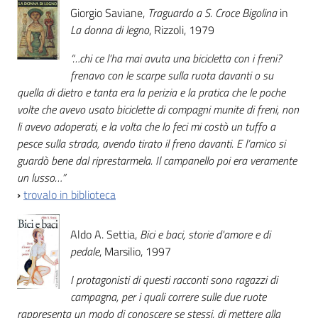
Giorgio Saviane,
Traguardo a S. Croce Bigolina
in
La donna di legno
, Rizzoli, 1979
“…chi ce l’ha mai avuta una bicicletta con i freni?
frenavo con le scarpe sulla ruota davanti o su
quella di dietro e tanta era la perizia e la pratica che le poche
volte che avevo usato biciclette di compagni munite di freni, non
li avevo adoperati, e la volta che lo feci mi costò un tuffo a
pesce sulla strada, avendo tirato il freno davanti. E l’amico si
guardò bene dal riprestarmela. Il campanello poi era veramente
un lusso…”
›
trovalo in biblioteca
Aldo A. Settia,
Bici e baci, storie d'amore e di
pedale
, Marsilio, 1997
I protagonisti di questi racconti sono ragazzi di
campagna, per i quali correre sulle due ruote
rappresenta un modo di conoscere se stessi, di mettere alla