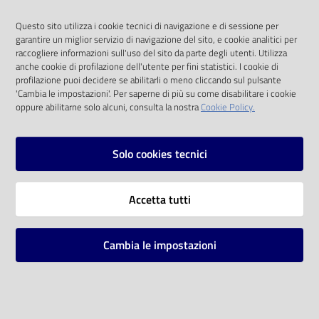
Cos'è disposto a fare per ritrovare il successo? Waddington
Questo sito utilizza i cookie tecnici di navigazione e di sessione per
mette in scena i campioni reali di ieri e gli eroi immaginari di
garantire un miglior servizio di navigazione del sito, e cookie analitici per
domani, in una saga noir sul ciclismo.
raccogliere informazioni sull'uso del sito da parte degli utenti. Utilizza
›
trovalo in biblioteca
anche cookie di profilazione dell'utente per fini statistici. I cookie di
profilazione puoi decidere se abilitarli o meno cliccando sul pulsante
'Cambia le impostazioni'. Per saperne di più su come disabilitare i cookie
oppure abilitarne solo alcuni, consulta la nostra
Cookie Policy.
18-10-2023 09:10
Ultimo aggiornamento
:
Solo cookies tecnici
Biblioteca
Accetta tutti
comunale di
Cambia le impostazioni
Imola
ENTRA