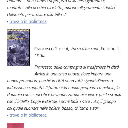
Padana. “…don Camillo approfittò della bella giornata e,
montato sulla vecchia bicicletta, macinò allegramente i dodici
chilometri per arrivare alla Villa…”
›
trovalo in biblioteca
Francesco Guccini,
Vacca d'un cane
, Feltrinelli,
1994
Francesco dalla campagna si trasferisce in città.
Arriva in una casa nuova, dove impara una
nuova pronuncia, perché in città sono tutti signori d'inverno
indossano i cappotti. Il futuro è la nuova periferia. La nebbia, la
Padania con i suoi cibi e bevande, zamponi e vini, e poi la scuola
con il bidello, Coppi e Bartali, i primi balli, i 45 e i 33, il gruppo
col quale suonare nelle balere, basso, chitarra e sax.
›
trovalo in biblioteca