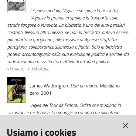
L'Agnese pedala, l'Agnese sospinge la bicicletta,
l'Agnese la prende in spalla e la trasporta sulle
strade fangose o innevate. La bicicletta è uno dei suoi pensieri
costanti. Nessun altro mezzo, se non la bicicletta, poteva essere
più adatto in quegli anni, alle missioni di Agnese: staffetta
partigiana, collaboratrice silenziosa e fidata. Solo la bicicletta
poteva accompagnarla nella sua evoluzione politica e sociale: da
rude lavandaia a sostenitrice attiva di un' idea politica.
›
trovalo in biblioteca
James Waddington,
Duri da morire,
Meridiano
zero, 2001
Vigilia del Tour de France. Ciclisti che muoiono in
circostanze misteriose. Personaggi secondari che diventano
campioni da un giorno all'altro. Sáenz è indiscutibilmente il
numero uno, ma comincia a vedersi soffiare le vittorie da
Usiamo i cookies
sconosciuti. Quale segreto rende i suoi avversari invincibili?