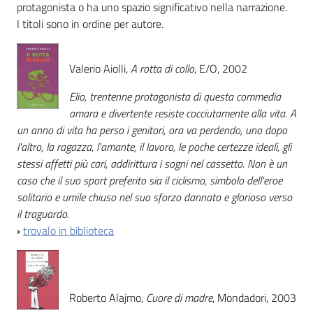
i
protagonista o ha uno spazio significativo nella narrazione.
contenuti
I titoli sono in ordine per autore.
Valerio Aiolli,
A rotta di collo
, E/O, 2002
Risorse
online
Elio, trentenne protagonista di questa commedia
amara e divertente resiste cocciutamente alla vita. A
un anno di vita ha perso i genitori, ora va perdendo, uno dopo
l'altro, la ragazza, l'amante, il lavoro, le poche certezze ideali, gli
stessi affetti più cari, addirittura i sogni nel cassetto. Non è un
caso che il suo sport preferito sia il ciclismo, simbolo dell'eroe
solitario e umile chiuso nel suo sforzo dannato e glorioso verso
Casa
il traguardo.
Piani
›
trovalo in biblioteca
Archivio
storico
Roberto Alajmo,
Cuore di madre
, Mondadori, 2003
Decentrate