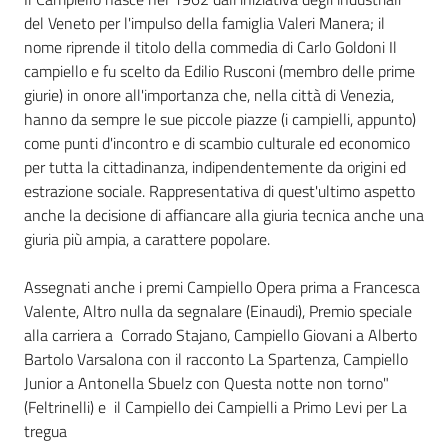
del Veneto per l'impulso della famiglia Valeri Manera; il
nome riprende il titolo della commedia di Carlo Goldoni Il
Patto
campiello e fu scelto da Edilio Rusconi (membro delle prime
per
giurie) in onore all'importanza che, nella città di Venezia,
la
hanno da sempre le sue piccole piazze (i campielli, appunto)
lettura
come punti d'incontro e di scambio culturale ed economico
per tutta la cittadinanza, indipendentemente da origini ed
estrazione sociale. Rappresentativa di quest'ultimo aspetto
Seguici
anche la decisione di affiancare alla giuria tecnica anche una
su
giuria più ampia, a carattere popolare.
Assegnati anche i premi Campiello Opera prima a Francesca
Valente, Altro nulla da segnalare (Einaudi), Premio speciale
alla carriera a Corrado Stajano, Campiello Giovani a Alberto
Bartolo Varsalona con il racconto La Spartenza, Campiello
Junior a Antonella Sbuelz con Questa notte non torno"
(Feltrinelli) e il Campiello dei Campielli a Primo Levi per La
tregua