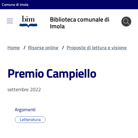
Comune di Imola
Vai al contenuto
Vai alla navigazione
Vai al footer
Biblioteca comunale di
Biblioteca
Imola
comunale
di Imola
Home
/
Risorse online
/
Proposte di lettura e visione
Premio Campiello
Entra
settembre 2022
Cosa
puoi
fare
Argomenti
Letteratura
Scopri