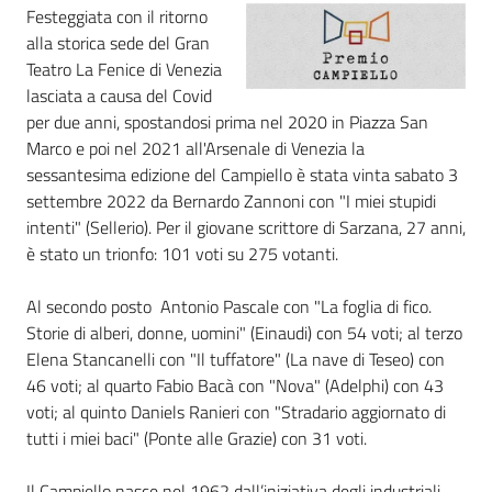
i
Festeggiata con il ritorno
contenuti
alla storica sede del Gran
Teatro La Fenice di Venezia
lasciata a causa del Covid
per due anni, spostandosi prima nel 2020 in Piazza San
Risorse
Marco e poi nel 2021 all'Arsenale di Venezia la
online
sessantesima edizione del Campiello è stata vinta sabato 3
settembre 2022 da Bernardo Zannoni con "I miei stupidi
intenti" (Sellerio). Per il giovane scrittore di Sarzana, 27 anni,
è stato un trionfo: 101 voti su 275 votanti.
Al secondo posto Antonio Pascale con "La foglia di fico.
Casa
Storie di alberi, donne, uomini" (Einaudi) con 54 voti; al terzo
Piani
Elena Stancanelli con "Il tuffatore" (La nave di Teseo) con
46 voti; al quarto Fabio Bacà con "Nova" (Adelphi) con 43
Archivio
voti; al quinto Daniels Ranieri con "Stradario aggiornato di
storico
tutti i miei baci" (Ponte alle Grazie) con 31 voti.
Decentrate
Il Campiello nasce nel 1962 dall’iniziativa degli industriali