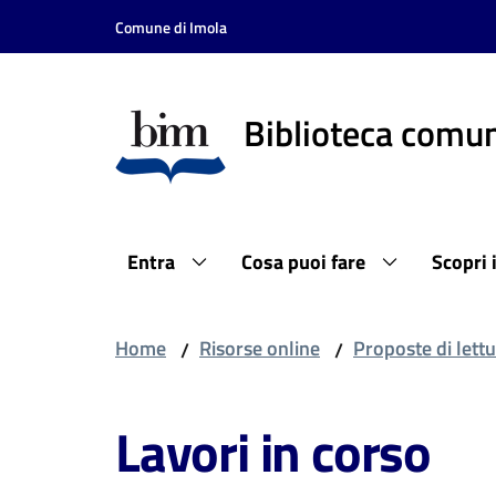
Vai al contenuto
Vai alla navigazione
Vai al footer
Comune di Imola
Biblioteca comun
Entra
Cosa puoi fare
Scopri 
Home
Risorse online
Proposte di lettu
/
/
Lavori in corso