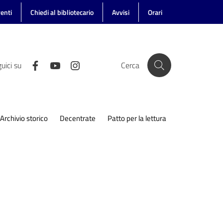
enti
Chiedi al bibliotecario
Avvisi
Orari
uici su
Cerca
Archivio storico
Decentrate
Patto per la lettura