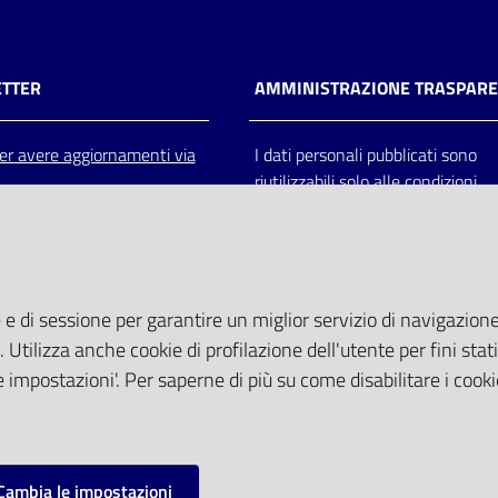
TTER
AMMINISTRAZIONE TRASPAR
 per avere aggiornamenti via
I dati personali pubblicati sono
riutilizzabili solo alle condizioni
previste dalla direttiva comunitar
2003/98/CE e dal d.lgs. 36/200
 e di sessione per garantire un miglior servizio di navigazione 
. Utilizza anche cookie di profilazione dell'utente per fini stati
 impostazioni'. Per saperne di più su come disabilitare i cooki
Cambia le impostazioni