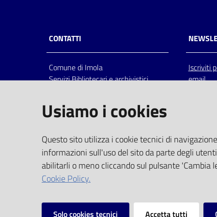
CONTATTI
NEWSLE
Comune di Imola
Iscriviti
Servizi Bibliotecari e archivistici
email
Via Emilia 80, 40026 Imola (Bo),
Italia
Usiamo i cookies
centralino: tel 0542.6026.36 fax
0542.602602
bim@comune.imola.bo.it
Questo sito utilizza i cookie tecnici di navigazione
PEC
informazioni sull'uso del sito da parte degli utenti
comune.imola@cert.provincia.bo.it
abilitarli o meno cliccando sul pulsante 'Cambia le
P.IVA 00523381200
Cookie Policy.
C.F. 00794470377
Solo cookies tecnici
Accetta tutti