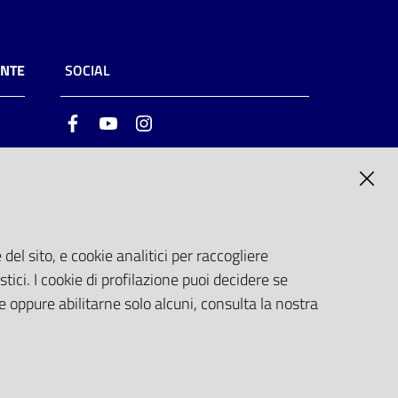
ENTE
SOCIAL
Facebook
Youtube
Instagram
ia
6
del sito, e cookie analitici per raccogliere
stici. I cookie di profilazione puoi decidere se
e oppure abilitarne solo alcuni, consulta la nostra