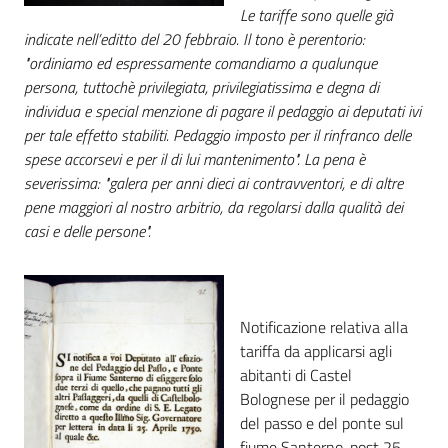
Le tariffe sono quelle già
indicate nell’editto del 20 febbraio. Il tono è perentorio:
Patto
"ordiniamo ed espressamente comandiamo a qualunque
per
persona, tuttochè privilegiata, privilegiatissima e degna di
la
individua e special menzione di pagare il pedaggio ai deputati ivi
lettura
per tale effetto stabiliti. Pedaggio imposto per il rinfranco delle
spese accorsevi e per il di lui mantenimento". La pena è
severissima: "galera per anni dieci ai contravventori, e di altre
pene maggiori al nostro arbitrio, da regolarsi dalla qualità dei
Seguici
casi e delle persone".
su
Notificazione relativa alla
tariffa da applicarsi agli
abitanti di Castel
Bolognese per il pedaggio
del passo e del ponte sul
fiume Santerno, post 25