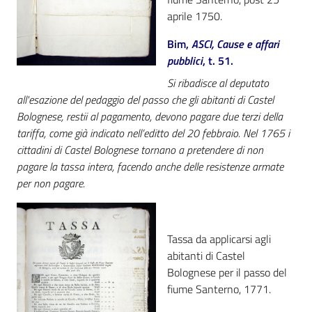
aprile 1750.
Catalogo
on line
Bim,
ASCI, Cause e affari
pubblici
, t. 51.
Eventi
Si ribadisce al deputato
all'esazione del pedaggio del passo che gli abitanti di Castel
Chiedi al
Bolognese, restii al pagamento, devono pagare due terzi della
bibliotecario
tariffa, come già indicato nell’editto del 20 febbraio.
Nel 1765 i
cittadini di Castel Bolognese tornano a pretendere di non
Avvisi
pagare la tassa intera, facendo anche delle resistenze armate
per non pagare.
Orari
Tassa da applicarsi agli
abitanti di Castel
Bolognese per il passo del
fiume Santerno, 1771.