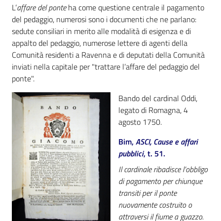
i
L’
affare del ponte
ha come questione centrale il pagamento
contenuti
del pedaggio, numerosi sono i documenti che ne parlano:
sedute consiliari in merito alle modalità di esigenza e di
appalto del pedaggio, numerose lettere di agenti della
Comunità residenti a Ravenna e di deputati della Comunità
Risorse
inviati nella capitale per "trattare l’affare del pedaggio del
online
ponte".
Bando del cardinal Oddi,
legato di Romagna, 4
agosto 1750.
Bim,
ASCI, Cause e affari
Casa
pubblici
, t. 51.
Piani
Il cardinale ribadisce l’obbligo
Archivio
di pagamento per chiunque
storico
transiti per il ponte
nuovamente costruito o
attraversi il fiume a guazzo.
Decentrate