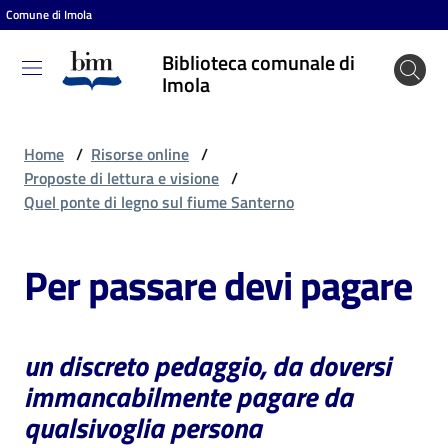
Comune di Imola
Vai al contenuto
Vai alla navigazione
Vai al footer
Biblioteca comunale di
Biblioteca
Imola
comunale
di Imola
Home
/
Risorse online
/
Proposte di lettura e visione
/
Quel ponte di legno sul fiume Santerno
Entra
Per passare devi pagare
Cosa
puoi
fare
un discreto pedaggio, da doversi
immancabilmente pagare da
qualsivoglia persona
Scopri