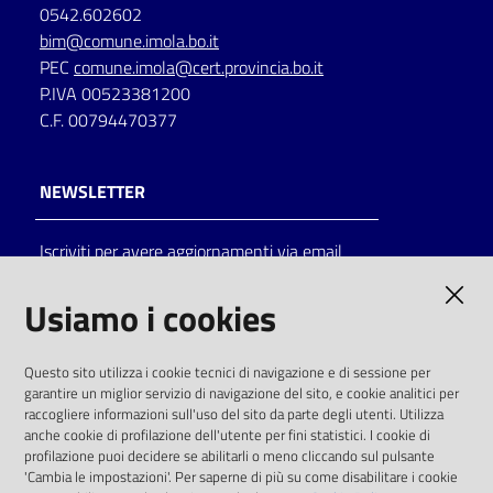
0542.602602
bim@comune.imola.bo.it
PEC
comune.imola@cert.provincia.bo.it
P.IVA 00523381200
C.F. 00794470377
NEWSLETTER
Iscriviti per avere aggiornamenti via email
AMMINISTRAZIONE TRASPARENTE
Usiamo i cookies
I dati personali pubblicati sono riutilizzabili
Questo sito utilizza i cookie tecnici di navigazione e di sessione per
solo alle condizioni previste dalla direttiva
garantire un miglior servizio di navigazione del sito, e cookie analitici per
comunitaria 2003/98/CE e dal d.lgs. 36/2006
raccogliere informazioni sull'uso del sito da parte degli utenti. Utilizza
anche cookie di profilazione dell'utente per fini statistici. I cookie di
SOCIAL
profilazione puoi decidere se abilitarli o meno cliccando sul pulsante
'Cambia le impostazioni'. Per saperne di più su come disabilitare i cookie