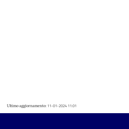
Patto
per
la
lettura
Seguici
su
11-01-2024 11:01
Ultimo aggiornamento
: