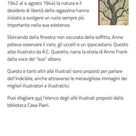
i
1942 al 4 agosto 1944) la natura e il
contenuti
desiderio di libertà della ragazzina hanno
iniziato a svolgere un ruolo sempre più
importante nella sua esistenza.
Risorse
Sbirciando dalla finestra non oscurata della soffitta, Anne
online
poteva osservare il cielo, gli uccelli e un ippocastano. Questo
albo illustrato da A.C. Quarello, narra la storia di Anne Frank
dalla voce del "suo" albero.
Questo e tanti altri albi illustrati sono proposti per parlare
dell'indicibile, anche attraverso le meravigliose immagini dei
migliori illustratori e illustratrici.
Casa
Piani
Puoi sfogliare
qui
l'elenco degli albi illustrati proposti dalla
biblioteca Casa Piani.
Archivio
storico
Decentrate