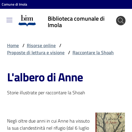
Comune di Imola
Vai al contenuto
Vai alla navigazione
Vai al footer
Biblioteca comunale di
Biblioteca
Imola
comunale
di Imola
Home
/
Risorse online
/
Proposte di lettura e visione
/
Raccontare la Shoah
Entra
L'albero di Anne
Cosa
Storie illustrate per raccontare la Shoah
puoi
fare
Negli oltre due anni in cui Anne ha vissuto
Scopri
la sua clandestinità nel rifugio (dal 6 luglio