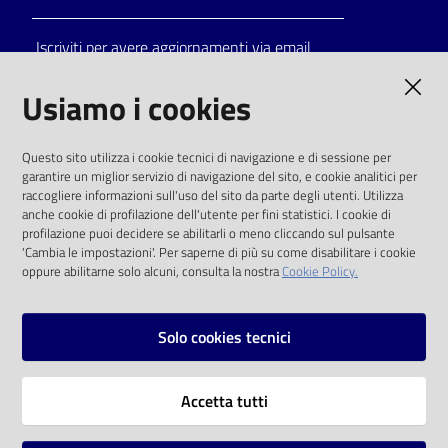
Iscriviti per avere aggiornamenti via email
AMMINISTRAZIONE TRASPARENTE
Usiamo i cookies
I dati personali pubblicati sono riutilizzabili
Questo sito utilizza i cookie tecnici di navigazione e di sessione per
solo alle condizioni previste dalla direttiva
garantire un miglior servizio di navigazione del sito, e cookie analitici per
comunitaria 2003/98/CE e dal d.lgs. 36/2006
raccogliere informazioni sull'uso del sito da parte degli utenti. Utilizza
anche cookie di profilazione dell'utente per fini statistici. I cookie di
SOCIAL
profilazione puoi decidere se abilitarli o meno cliccando sul pulsante
'Cambia le impostazioni'. Per saperne di più su come disabilitare i cookie
oppure abilitarne solo alcuni, consulta la nostra
Cookie Policy.
Facebook
Youtube
Instagram
Solo cookies tecnici
Vai alla pagina
Accetta tutti
Privacy