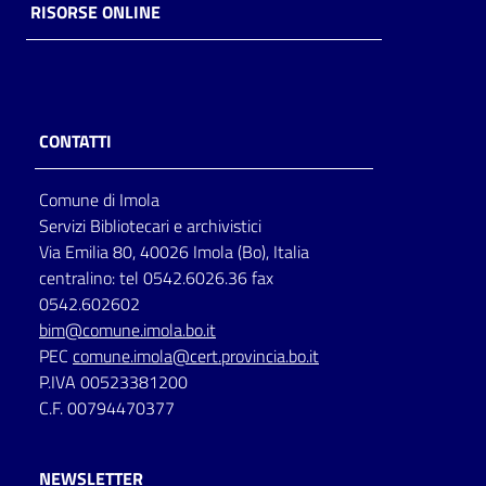
RISORSE ONLINE
CONTATTI
Comune di Imola
Servizi Bibliotecari e archivistici
Via Emilia 80, 40026 Imola (Bo), Italia
centralino: tel 0542.6026.36 fax
0542.602602
bim@comune.imola.bo.it
PEC
comune.imola@cert.provincia.bo.it
P.IVA 00523381200
C.F. 00794470377
NEWSLETTER