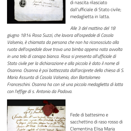
di nascita rilasciato
dall'ufficiale di Stato civile;
Patto
medaglietta in latta.
per
Alle 3 del mattino del 18
la
giugno 1814 Rosa Suzzi, che lavora all'ospedale di Casola
lettura
Valsenio, è chiamata da persona che non ha riconosciuto alla
ruota dell'ospedale dove trova una bimba appena nata avvolta
in una tela di canapa bianca. Rosa si presenta all'ufficiale di
Seguici
Stato civile per la dichiarazione e alla piccola è dato il nome di
su
Osanna. Osanna è poi battezzata dall'arciprete della chiesa di S.
Maria Assunta di Casola Valsenio, don Bartolomeo
Franceschini. Osanna ha con sè una piccola medaglietta di latta
con l'effige di s. Antonio da Padova.
Fede di battesimo e
sacchettino di raso rosso di
Clementina Elisa Maria