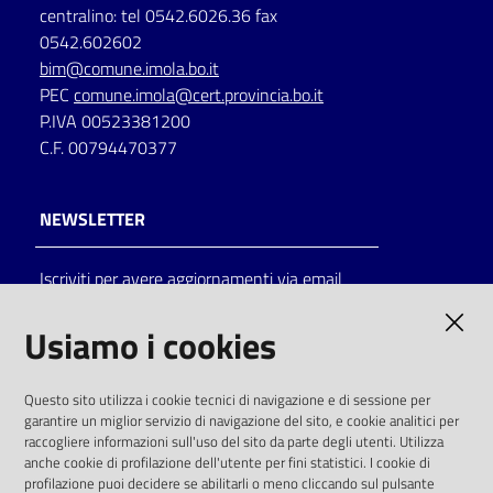
centralino: tel 0542.6026.36 fax
0542.602602
bim@comune.imola.bo.it
PEC
comune.imola@cert.provincia.bo.it
P.IVA 00523381200
C.F. 00794470377
NEWSLETTER
Iscriviti per avere aggiornamenti via email
AMMINISTRAZIONE TRASPARENTE
Usiamo i cookies
I dati personali pubblicati sono riutilizzabili
Questo sito utilizza i cookie tecnici di navigazione e di sessione per
solo alle condizioni previste dalla direttiva
garantire un miglior servizio di navigazione del sito, e cookie analitici per
comunitaria 2003/98/CE e dal d.lgs. 36/2006
raccogliere informazioni sull'uso del sito da parte degli utenti. Utilizza
anche cookie di profilazione dell'utente per fini statistici. I cookie di
SOCIAL
profilazione puoi decidere se abilitarli o meno cliccando sul pulsante