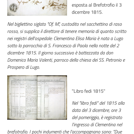
esposta al Brefotrofio il 3
Catalogo
dicembre 1815.
on line
Nel bigliettino siglato "Of. M.", custodito nel sacchettino di raso
rosso, si supplica il direttore di tenere memoria di quanto scritto
Eventi
nei registri dell'ospedale: Clementina Elisa Maria è nata a Lugo
sotto la parrocchia di S. Francesco di Paola nella notte del 2
Chiedi al
dicembre 1815. Il giorno successivo è battezzata da don
bibliotecario
Domenico Maria Valenti, parroco della chiesa dei SS. Petronio e
Prospero di Lugo.
Avvisi
Orari
"Libro fedi 1815"
Nel "libro fedi" del 1815 alla
data del 3 dicembre, ore 3
del pomeriggio, è registrato
l'ingresso di Clementina nel
brefotrofio. I pochi indumenti che l'accompagnano sono: "Due