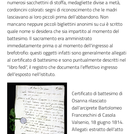
i
numerosi sacchettini di stoffa, medagliette divise a metà,
contenuti
cordoncini colorati: segni di riconoscimento che le madri
lasciavano ai loro piccoli prima dell'abbandono. Non
mancano neppure piccoli bigliettini anonimi su cui è scritto
quale nome si desidera che sia impartito al momento del
Risorse
battesimo. Il sacramento era amministrato
online
immediatamente prima o al momento dell'ingresso al
brefotrofio: questi oggetti infatti sono generalmente allegati
al certificato di battesimo e sono puntualmente descritti nel
"libro fedi", il registro che documenta l'effettivo ingresso
dell'esposto nell'istituto.
Casa
Certificato di battesimo di
Piani
Osanna rilasciato
dall'arciprete Bartolomeo
Archivio
Franceschini di Casola
storico
Valsenio, 18 giugno 1814.
Allegati: estratto dell'atto
Decentrate