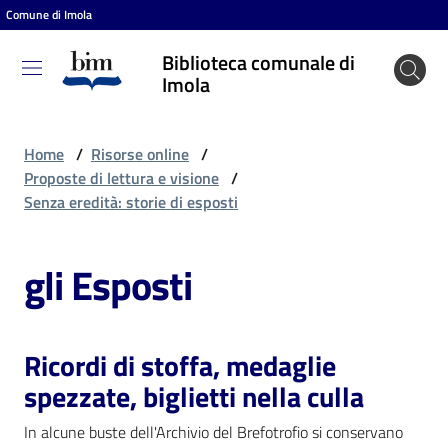
Comune di Imola
Vai al contenuto
Vai alla navigazione
Vai al footer
Biblioteca comunale di
Biblioteca
Imola
comunale
di Imola
Home
/
Risorse online
/
Proposte di lettura e visione
/
Senza eredità: storie di esposti
Entra
gli Esposti
Cosa
puoi
fare
Ricordi di stoffa, medaglie
spezzate, biglietti nella culla
Scopri
In alcune buste dell'Archivio del Brefotrofio si conservano