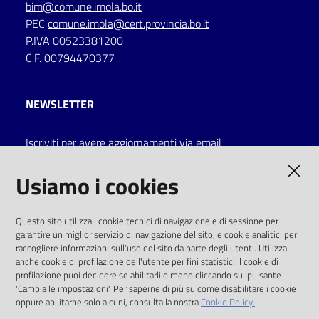
bim@comune.imola.bo.it
PEC
comune.imola@cert.provincia.bo.it
P.IVA 00523381200
C.F. 00794470377
NEWSLETTER
Iscriviti per avere aggiornamenti via email
AMMINISTRAZIONE TRASPARENTE
Usiamo i cookies
I dati personali pubblicati sono riutilizzabili
Questo sito utilizza i cookie tecnici di navigazione e di sessione per
solo alle condizioni previste dalla direttiva
garantire un miglior servizio di navigazione del sito, e cookie analitici per
comunitaria 2003/98/CE e dal d.lgs. 36/2006
raccogliere informazioni sull'uso del sito da parte degli utenti. Utilizza
anche cookie di profilazione dell'utente per fini statistici. I cookie di
SOCIAL
profilazione puoi decidere se abilitarli o meno cliccando sul pulsante
'Cambia le impostazioni'. Per saperne di più su come disabilitare i cookie
oppure abilitarne solo alcuni, consulta la nostra
Cookie Policy.
Facebook
Youtube
Instagram