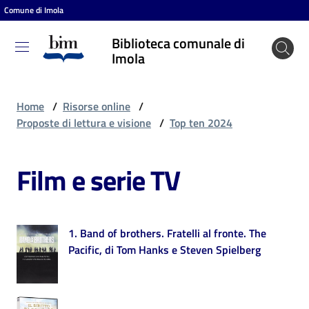
Comune di Imola
Vai al contenuto
Vai alla navigazione
Vai al footer
Biblioteca comunale di
Biblioteca
Imola
comunale
di Imola
Home
/
Risorse online
/
Proposte di lettura e visione
/
Top ten 2024
Entra
Film e serie TV
Cosa
puoi
1. Band of brothers. Fratelli al fronte. The
fare
Pacific, di Tom Hanks e Steven Spielberg
Scopri