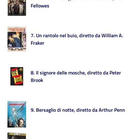
Fellowes
Patto
per
la
7. Un rantolo nel buio, diretto da William A.
lettura
Fraker
Seguici
8. Il signore delle mosche, diretto da Peter
su
Brook
9. Bersaglio di notte, diretto da Arthur Penn