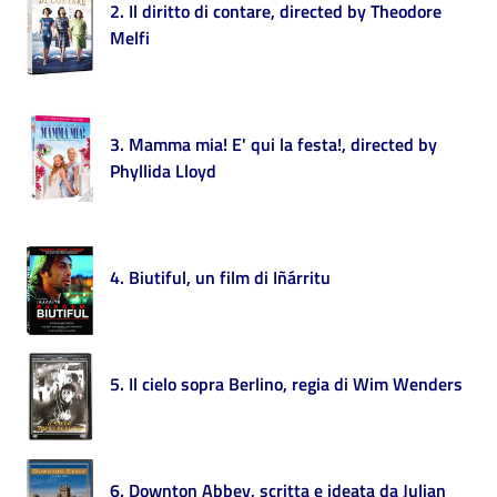
i
2. Il diritto di contare, directed by Theodore
contenuti
Melfi
Risorse
3. Mamma mia! E' qui la festa!, directed by
online
Phyllida Lloyd
4. Biutiful, un film di Iñárritu
Casa
Piani
5. Il cielo sopra Berlino, regia di Wim Wenders
Archivio
storico
6. Downton Abbey, scritta e ideata da Julian
Decentrate