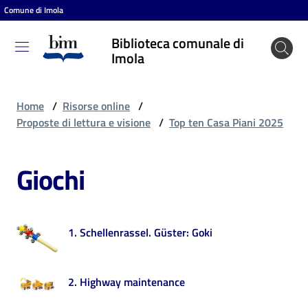
Comune di Imola
Vai al contenuto
Vai alla navigazione
Vai al footer
Biblioteca comunale di
Biblioteca
Imola
comunale
di Imola
Home
/
Risorse online
/
Proposte di lettura e visione
/
Top ten Casa Piani 2025
Entra
Giochi
Cosa
puoi
1. Schellenrassel. Güster: Goki
fare
2. Highway maintenance
Scopri