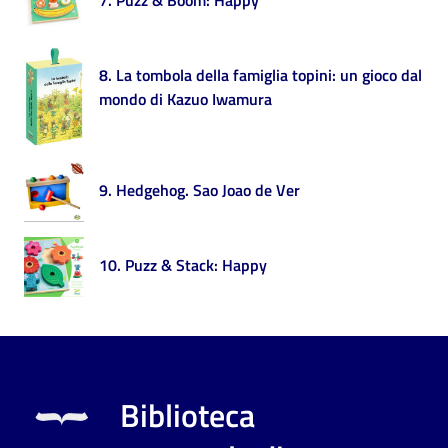
7. Puzz & Boom: Happy
Patto
per
8. La tombola della famiglia topini: un gioco dal
la
mondo di Kazuo Iwamura
lettura
9. Hedgehog. Sao Joao de Ver
Seguici
su
10. Puzz & Stack: Happy
Biblioteca