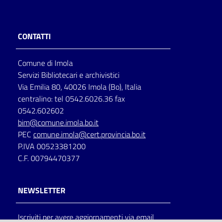
CONTATTI
Comune di Imola
Servizi Bibliotecari e archivistici
Via Emilia 80, 40026 Imola (Bo), Italia
centralino: tel 0542.6026.36 fax
0542.602602
bim@comune.imola.bo.it
PEC
comune.imola@cert.provincia.bo.it
P.IVA 00523381200
C.F. 00794470377
NEWSLETTER
Iscriviti per avere aggiornamenti via email