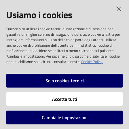
AMMINISTRAZIONE TRASPARENTE
Usiamo i cookies
I dati personali pubblicati sono riutilizzabili
Questo sito utilizza i cookie tecnici di navigazione e di sessione per
solo alle condizioni previste dalla direttiva
garantire un miglior servizio di navigazione del sito, e cookie analitici per
comunitaria 2003/98/CE e dal d.lgs. 36/2006
raccogliere informazioni sull'uso del sito da parte degli utenti. Utilizza
anche cookie di profilazione dell'utente per fini statistici. I cookie di
SOCIAL
profilazione puoi decidere se abilitarli o meno cliccando sul pulsante
'Cambia le impostazioni'. Per saperne di più su come disabilitare i cookie
oppure abilitarne solo alcuni, consulta la nostra
Cookie Policy.
Facebook
Youtube
Instagram
Solo cookies tecnici
Vai alla pagina
Accetta tutti
Privacy
Note legali
Cambia le impostazioni
Mappa del sito