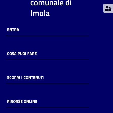
comunale di
Catalogo
Imola
on line
Eventi
ENTRA
Chiedi al
bibliotecario
COSA PUOI FARE
Avvisi
Orari
SCOPRI I CONTENUTI
RISORSE ONLINE