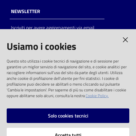
NEWSLETTER
Iscriviti per avere aggiornamenti via email
AMMINISTRAZIONE TRASPARENTE
Usiamo i cookies
I dati personali pubblicati sono riutilizzabili
Questo sito utilizza i cookie tecnici di navigazione e di sessione per
solo alle condizioni previste dalla direttiva
garantire un miglior servizio di navigazione del sito, e cookie analitici per
comunitaria 2003/98/CE e dal d.lgs. 36/2006
raccogliere informazioni sull'uso del sito da parte degli utenti. Utilizza
anche cookie di profilazione dell'utente per fini statistici. I cookie di
SOCIAL
profilazione puoi decidere se abilitarli o meno cliccando sul pulsante
'Cambia le impostazioni'. Per saperne di più su come disabilitare i cookie
oppure abilitarne solo alcuni, consulta la nostra
Cookie Policy.
Facebook
Youtube
Instagram
Solo cookies tecnici
Vai alla pagina
Accetta tutti