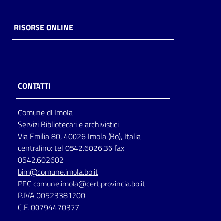
RISORSE ONLINE
CONTATTI
Comune di Imola
Servizi Bibliotecari e archivistici
Via Emilia 80, 40026 Imola (Bo), Italia
centralino: tel 0542.6026.36 fax
0542.602602
bim@comune.imola.bo.it
PEC
comune.imola@cert.provincia.bo.it
P.IVA 00523381200
C.F. 00794470377