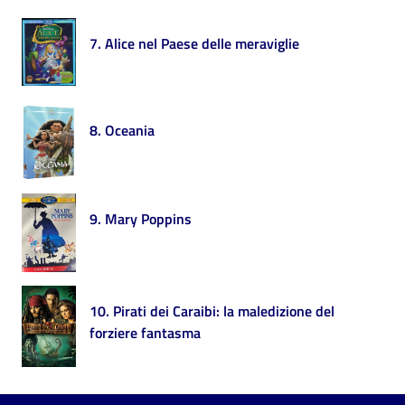
7. Alice nel Paese delle meraviglie
Patto
per
la
lettura
8. Oceania
Seguici
su
9. Mary Poppins
10. Pirati dei Caraibi: la maledizione del
forziere fantasma