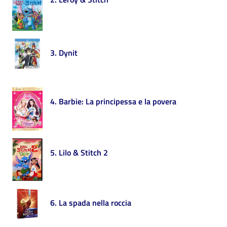
i
contenuti
3. Dynit
Risorse
online
4. Barbie: La principessa e la povera
Casa
5. Lilo & Stitch 2
Piani
Archivio
storico
6. La spada nella roccia
Decentrate