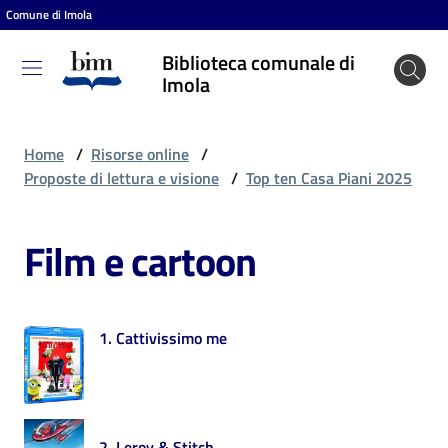
Comune di Imola
Vai al contenuto
Vai alla navigazione
Vai al footer
Biblioteca comunale di
Biblioteca
Imola
comunale
di Imola
Home
/
Risorse online
/
Proposte di lettura e visione
/
Top ten Casa Piani 2025
Entra
Film e cartoon
Cosa
puoi
1. Cattivissimo me
fare
Scopri
2. Leroy & Stitch