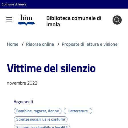
Comune di Imola
Vai al contenuto
Vai alla navigazione
Vai al footer
Biblioteca comunale di
Biblioteca
Imola
comunale
di Imola
Home
/
Risorse online
/
Proposte di lettura e visione
Vittime del silenzio
Entra
novembre 2023
Cosa
puoi
fare
Argomenti
Bambine, ragazze, donne
Letteratura
Scienze sociali, usi e costumi
Scopri
Sviluppo sostenibile e legalità