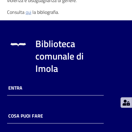
violenza e disuguaglianza di genere.
Consulta
qui
la bibliografia.
Patto
per
la
lettura
Biblioteca
comunale di
Seguici
Imola
su
ENTRA
COSA PUOI FARE