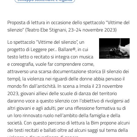
i
contenuti
Proposta di lettura in occasione dello spettacolo "Vittime del
silenzio" (Teatro Ebe Stignani, 23-24 novembre 2023)
Risorse
online
Lo spettacolo “Vittime del silenzio”, un
progetto di Leggere per... Ballare®, in cui
testo letto o recitato si integra con musica
e coreografia, vuole far comprendere come,
attraverso una scarsa documentazione storica (il silenzio dei
tempi), la violenza nei riguardi delle donne abbia pervaso il
mondo fin dall’antichità. In scena a Imola il 23 novembre
Casa
2023, giovani allievi delle scuole di danza del territorio
Piani
daranno voce a questo silenzio con l’obiettivo di rivolgersi ad
altri giovani e agli adulti, per una riflessione formativa su di
Archivio
un loro rinnovato ruolo nell’ambito della famiglia e della
storico
società. Con questo percorso di lettura la Bim propone alcuni
dei testi recitati e ballati oltre ad alcuni saggi sul tema della
Decentrate