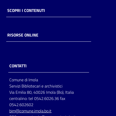
Catalogo
SCOPRI I CONTENUTI
on line
Eventi
RISORSE ONLINE
Chiedi al
bibliotecario
Avvisi
CONTATTI
Orari
Comune di Imola
Servizi Bibliotecari e archivistici
Via Emilia 80, 40026 Imola (Bo), Italia
centralino: tel 0542.6026.36 fax
0542.602602
bim@comune.imola.bo.it