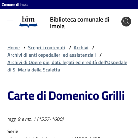
Comune di Imola
Vai al contenuto
Vai alla navigazione
Vai al footer
Biblioteca comunale di
Biblioteca
Imola
comunale
di Imola
Home
/
Scopri i contenuti
/
Archivi
/
Archivi di enti ospedalieri ed assistenziali
/
Archivi di Opere pie, doti, legati ed eredità dell'Ospedale
Entra
di S. Maria della Scaletta
Carte di Domenico Grilli
Cosa
puoi
fare
regg. 9 e mz. 1 (1557-1600)
Serie
Scopri