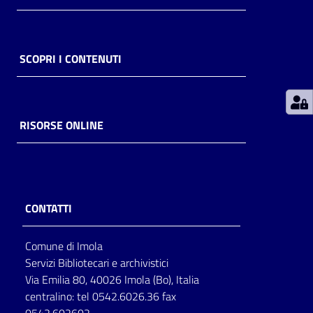
Patto
per
SCOPRI I CONTENUTI
la
lettura
RISORSE ONLINE
Seguici
su
CONTATTI
Comune di Imola
Servizi Bibliotecari e archivistici
Via Emilia 80, 40026 Imola (Bo), Italia
centralino: tel 0542.6026.36 fax