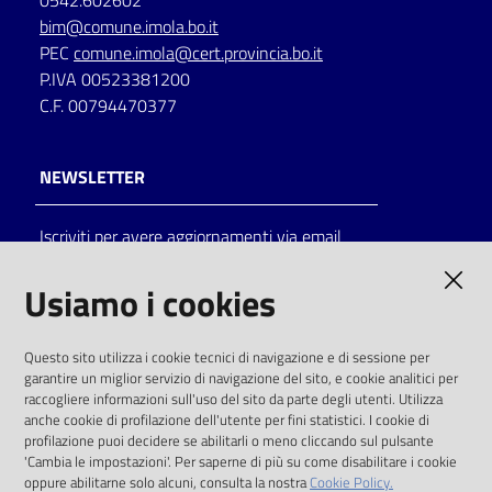
0542.602602
bim@comune.imola.bo.it
Catalogo
PEC
comune.imola@cert.provincia.bo.it
on line
P.IVA 00523381200
C.F. 00794470377
Eventi
Chiedi al
NEWSLETTER
bibliotecario
Iscriviti per avere aggiornamenti via email
Avvisi
AMMINISTRAZIONE TRASPARENTE
Usiamo i cookies
Orari
I dati personali pubblicati sono riutilizzabili
Questo sito utilizza i cookie tecnici di navigazione e di sessione per
solo alle condizioni previste dalla direttiva
garantire un miglior servizio di navigazione del sito, e cookie analitici per
comunitaria 2003/98/CE e dal d.lgs. 36/2006
raccogliere informazioni sull'uso del sito da parte degli utenti. Utilizza
anche cookie di profilazione dell'utente per fini statistici. I cookie di
SOCIAL
profilazione puoi decidere se abilitarli o meno cliccando sul pulsante
'Cambia le impostazioni'. Per saperne di più su come disabilitare i cookie
oppure abilitarne solo alcuni, consulta la nostra
Cookie Policy.