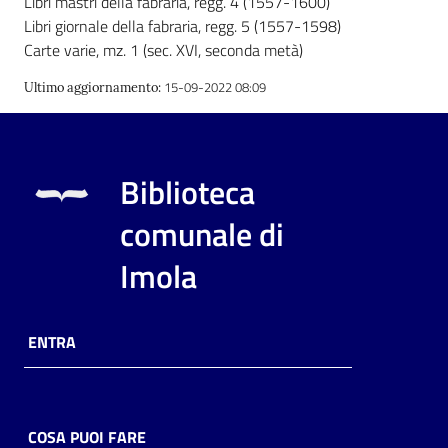
Libri mastri della fabraria, regg. 4 (1557-1600)
i
Libri giornale della fabraria, regg. 5 (1557-1598)
contenuti
Carte varie, mz. 1 (sec. XVI, seconda metà)
15-09-2022 08:09
Ultimo aggiornamento
:
Risorse
online
Biblioteca
comunale di
Imola
Casa
Piani
ENTRA
Archivio
storico
COSA PUOI FARE
Decentrate