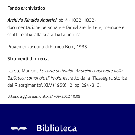
Fondo archivistico
Patto
Archivio Rinaldo Andreini
, bb. 4 (1832-1892):
per
documentazione personale e famigliare, lettere, memorie e
la
scritti relativi alla sua attività politica.
lettura
Provenienza: dono di Romeo Boni, 1933.
Strumenti di ricerca
Seguici
Fausto Mancini,
Le carte di Rinaldo Andreini conservate nella
su
Biblioteca comunale di Imola
, estratto dalla "Rassegna storica
del Risorgimento", XLV (1958) , 2, pp. 294-313.
21-09-2022 10:09
Ultimo aggiornamento
:
Biblioteca