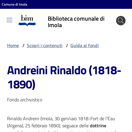
Comune di Imola
Vai al contenuto
Vai alla navigazione
Vai al footer
Biblioteca comunale di
Biblioteca
Imola
comunale
di Imola
Home
/
Scopri i contenuti
/
Guida ai fondi
Andreini Rinaldo (1818-
Entra
1890)
Cosa
puoi
Fondo archivistico
fare
Rinaldo Andreini (Imola, 30 gennaio 1818-Fort de l'Eau
(Algeria), 25 febbraio 1890), seguace delle
dottrine
Scopri