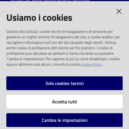
AMMINISTRAZIONE TRASPARENTE
Usiamo i cookies
I dati personali pubblicati sono riutilizzabili
Questo sito utilizza i cookie tecnici di navigazione e di sessione per
solo alle condizioni previste dalla direttiva
garantire un miglior servizio di navigazione del sito, e cookie analitici per
comunitaria 2003/98/CE e dal d.lgs. 36/2006
raccogliere informazioni sull'uso del sito da parte degli utenti. Utilizza
anche cookie di profilazione dell'utente per fini statistici. I cookie di
SOCIAL
profilazione puoi decidere se abilitarli o meno cliccando sul pulsante
'Cambia le impostazioni'. Per saperne di più su come disabilitare i cookie
oppure abilitarne solo alcuni, consulta la nostra
Cookie Policy.
Facebook
Youtube
Instagram
Solo cookies tecnici
Vai alla pagina
Accetta tutti
Privacy
Note legali
Cambia le impostazioni
Mappa del sito