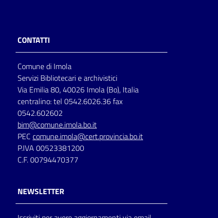
CONTATTI
Comune di Imola
Servizi Bibliotecari e archivistici
Via Emilia 80, 40026 Imola (Bo), Italia
centralino: tel 0542.6026.36 fax
0542.602602
bim@comune.imola.bo.it
PEC
comune.imola@cert.provincia.bo.it
P.IVA 00523381200
C.F. 00794470377
NEWSLETTER
Iscriviti per avere aggiornamenti via email