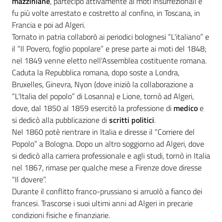
mazziniane
, partecipò attivamente ai moti insurrezionali e
i
fu più volte arrestato e costretto al confino, in Toscana, in
contenuti
Francia e poi ad Algeri.
Tornato in patria collaborò ai periodici bolognesi “L'italiano” e
il “Il Povero, foglio popolare” e prese parte ai moti del 1848;
Risorse
nel 1849 venne eletto nell'Assemblea costituente romana.
online
Caduta la Repubblica romana, dopo soste a Londra,
Bruxelles, Ginevra, Nyon (dove iniziò la collaborazione a
“L'Italia del popolo” di Losanna) e Lione, tornò ad Algeri,
dove, dal 1850 al 1859 esercitò la professione di
medico
e
si dedicò alla pubblicazione di
scritti politici
.
Nel 1860 potè rientrare in Italia e diresse il “Corriere del
Casa
Popolo” a Bologna. Dopo un altro soggiorno ad Algeri, dove
Piani
si dedicò alla carriera professionale e agli studi, tornò in Italia
nel 1867, rimase per qualche mese a Firenze dove diresse
“Il dovere”.
Archivio
Durante il conflitto franco-prussiano si arruolò a fianco dei
storico
francesi. Trascorse i suoi ultimi anni ad Algeri in precarie
condizioni fisiche e finanziarie.
Decentrate