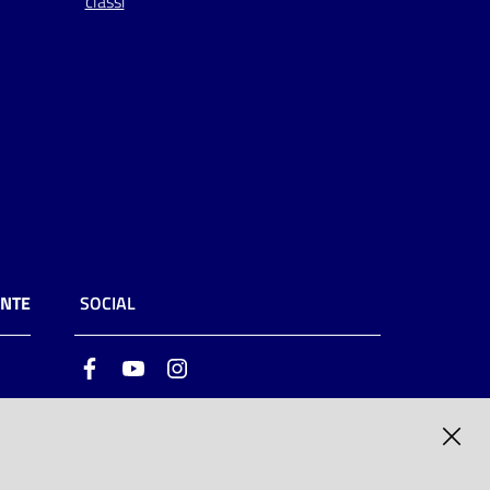
classi
ENTE
SOCIAL
Facebook
Youtube
Instagram
ia
6