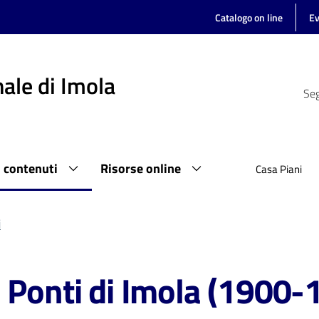
Catalogo on line
Ev
ale di Imola
Seg
i contenuti
Risorse online
Casa Piani
i
 Ponti di Imola (1900-