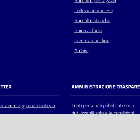
Raccolte per ragazzi
Collezione imolese
Raccolte storiche
Guida ai fondi
Inventari on-line
Archivi
TTER
AMMINISTRAZIONE TRASPAR
 per avere aggiornamenti via
I dati personali pubblicati sono
riutilizzabili solo alle condizioni
previste dalla direttiva comunitar
2003/98/CE e dal d.lgs. 36/200