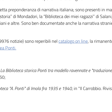
etta preponderanza di narrativa italiana; sono presenti in ma
oria” di Mondadori, la “Biblioteca dei miei ragazzi” di Salani,
piani e altre. Sono ben documentate anche la narrativa stranier
9976 notizie) sono reperibili nel
catalogo on line
, la rimanent
ea Ponti.
. La Biblioteca storica Ponti tra modello ravennate e "traduzion
50;
ioteca "A. Ponti" di Imola fra 1935 e 1940
, in "Il Carrobbio. Riv