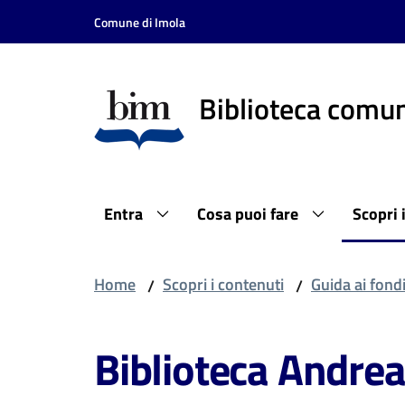
Vai al contenuto
Vai alla navigazione
Vai al footer
Comune di Imola
Biblioteca comun
Entra
Cosa puoi fare
Scopri 
Home
Scopri i contenuti
Guida ai fond
/
/
Biblioteca Andrea