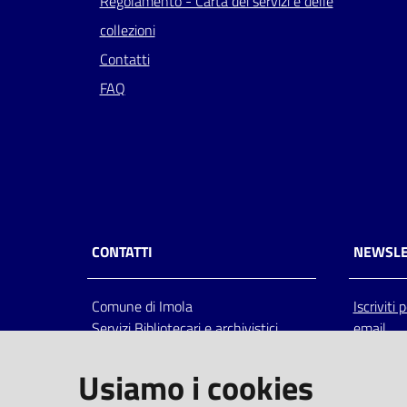
Regolamento - Carta dei servizi e delle
collezioni
Contatti
FAQ
CONTATTI
NEWSLE
Comune di Imola
Iscriviti
Servizi Bibliotecari e archivistici
email
Via Emilia 80, 40026 Imola (Bo),
Italia
Usiamo i cookies
centralino: tel 0542.6026.36 fax