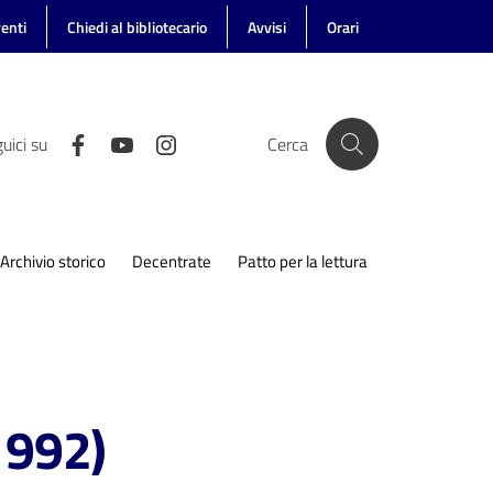
enti
Chiedi al bibliotecario
Avvisi
Orari
uici su
Cerca
Archivio storico
Decentrate
Patto per la lettura
1992)