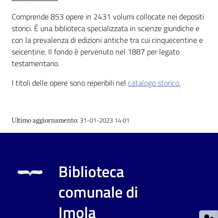
Comprende 853 opere in 2431 volumi collocate nei depositi
Patto
storici. È una biblioteca specializzata in scienze giuridiche e
per
con la prevalenza di edizioni antiche tra cui cinquecentine e
la
seicentine. Il fondo è pervenuto nel 1887 per legato
lettura
testamentario.
I titoli delle opere sono reperibili nel
catalogo storico.
Seguici
su
31-01-2023 14:01
Ultimo aggiornamento
:
Biblioteca
comunale di
Imola