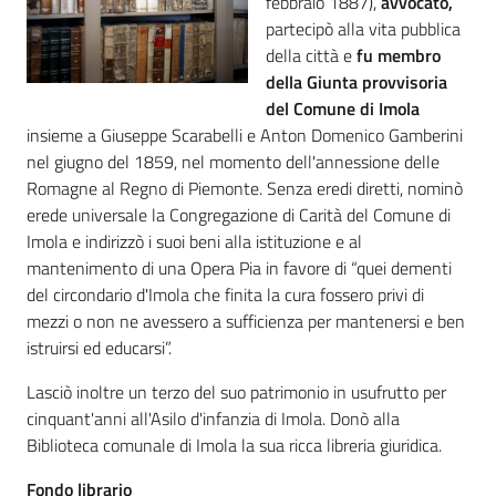
febbraio 1887),
avvocato,
i
partecipò alla vita pubblica
contenuti
della città e
fu membro
della Giunta provvisoria
del Comune di Imola
Risorse
insieme a Giuseppe Scarabelli e Anton Domenico Gamberini
online
nel giugno del 1859, nel momento dell'annessione delle
Romagne al Regno di Piemonte. Senza eredi diretti, nominò
erede universale la Congregazione di Carità del Comune di
Imola e indirizzò i suoi beni alla istituzione e al
mantenimento di una Opera Pia in favore di “quei dementi
del circondario d'Imola che finita la cura fossero privi di
Casa
mezzi o non ne avessero a sufficienza per mantenersi e ben
Piani
istruirsi ed educarsi”.
Lasciò inoltre un terzo del suo patrimonio in usufrutto per
Archivio
cinquant'anni all'Asilo d'infanzia di Imola. Donò alla
storico
Biblioteca comunale di Imola la sua ricca libreria giuridica.
Fondo librario
Decentrate