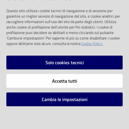
I dati personali pubblicati sono riutilizzabili
Questo sito utilizza i cookie tecnici di navigazione e di sessione per
solo alle condizioni previste dalla direttiva
garantire un miglior servizio di navigazione del sito, e cookie analitici per
comunitaria 2003/98/CE e dal d.lgs. 36/2006
raccogliere informazioni sull'uso del sito da parte degli utenti. Utilizza
anche cookie di profilazione dell'utente per fini statistici. I cookie di
SOCIAL
profilazione puoi decidere se abilitarli o meno cliccando sul pulsante
'Cambia le impostazioni'. Per saperne di più su come disabilitare i cookie
oppure abilitarne solo alcuni, consulta la nostra
Cookie Policy.
Facebook
Youtube
Instagram
Solo cookies tecnici
Vai alla pagina
Accetta tutti
Privacy
Note legali
Cambia le impostazioni
Mappa del sito
Impostazioni cookie