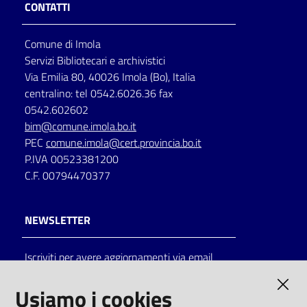
CONTATTI
Comune di Imola
Servizi Bibliotecari e archivistici
Via Emilia 80, 40026 Imola (Bo), Italia
centralino: tel 0542.6026.36 fax
0542.602602
bim@comune.imola.bo.it
PEC
comune.imola@cert.provincia.bo.it
P.IVA 00523381200
C.F. 00794470377
NEWSLETTER
Iscriviti per avere aggiornamenti via email
AMMINISTRAZIONE TRASPARENTE
Usiamo i cookies