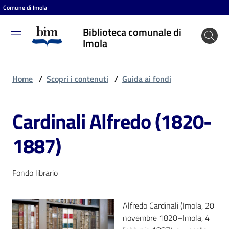
Comune di Imola
Vai al contenuto
Vai alla navigazione
Vai al footer
Biblioteca comunale di
Biblioteca
Imola
comunale
di Imola
Home
/
Scopri i contenuti
/
Guida ai fondi
Cardinali Alfredo (1820-
Entra
1887)
Cosa
puoi
Fondo librario
fare
Alfredo Cardinali (Imola, 20
novembre 1820–Imola, 4
Scopri