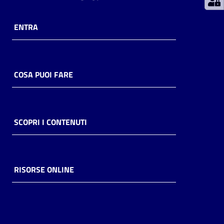
Catalogo
ENTRA
on line
Eventi
COSA PUOI FARE
Chiedi al
bibliotecario
Avvisi
SCOPRI I CONTENUTI
Orari
RISORSE ONLINE