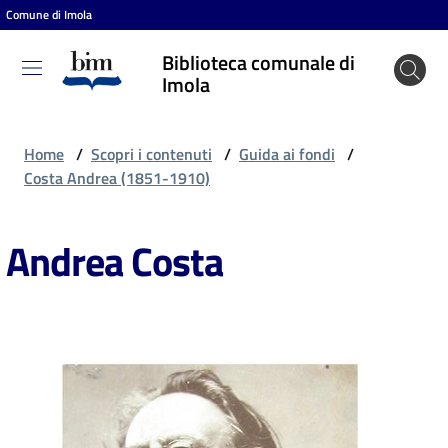
Comune di Imola
Vai al contenuto
Vai alla navigazione
Vai al footer
Biblioteca comunale di
Biblioteca
Imola
comunale
di Imola
Home
/
Scopri i contenuti
/
Guida ai fondi
/
Costa Andrea (1851-1910)
Entra
Andrea Costa
Cosa
puoi
fare
Scopri