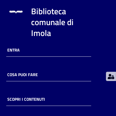
Biblioteca
Patto
comunale di
per
la
Imola
lettura
ENTRA
Seguici
su
COSA PUOI FARE
SCOPRI I CONTENUTI