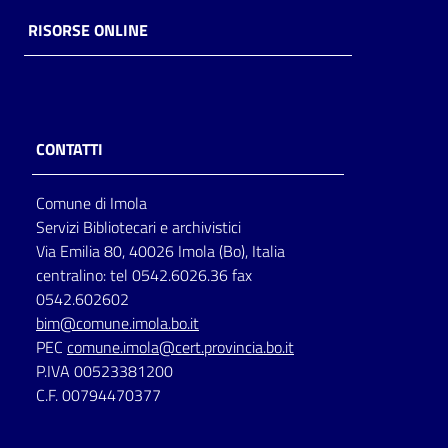
RISORSE ONLINE
Catalogo
on line
Eventi
CONTATTI
Chiedi al
bibliotecario
Comune di Imola
Servizi Bibliotecari e archivistici
Avvisi
Via Emilia 80, 40026 Imola (Bo), Italia
centralino: tel 0542.6026.36 fax
Orari
0542.602602
bim@comune.imola.bo.it
PEC
comune.imola@cert.provincia.bo.it
P.IVA 00523381200
C.F. 00794470377