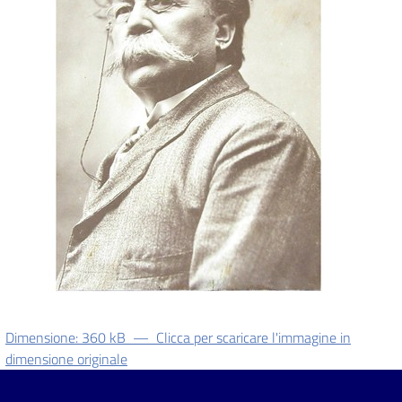
i
contenuti
Risorse
online
Casa
Piani
Archivio
Dimensione: 360 kB
—
Clicca per scaricare l'immagine in
storico
dimensione originale
Decentrate