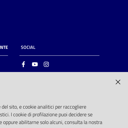
ENTE
SOCIAL
Facebook
Youtube
Instagram
ia
6
del sito, e cookie analitici per raccogliere
stici. I cookie di profilazione puoi decidere se
e oppure abilitarne solo alcuni, consulta la nostra