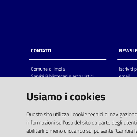
CONTATTI
NEWSLE
Comune di Imola
Iscriviti
Servizi Bibliotecari e archivistici
email
Via Emilia 80, 40026 Imola (Bo),
Italia
Usiamo i cookies
centralino: tel 0542.6026.36 fax
0542.602602
bim@comune.imola.bo.it
Questo sito utilizza i cookie tecnici di navigazione
PEC
informazioni sull'uso del sito da parte degli utenti
comune.imola@cert.provincia.bo.it
abilitarli o meno cliccando sul pulsante 'Cambia le
P.IVA 00523381200