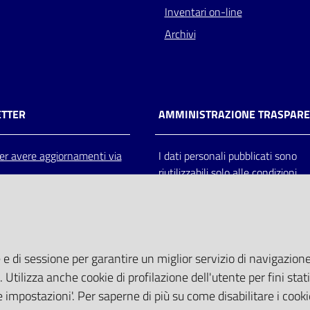
Inventari on-line
Archivi
TTER
AMMINISTRAZIONE TRASPAR
 per avere aggiornamenti via
I dati personali pubblicati sono
riutilizzabili solo alle condizioni
previste dalla direttiva comunitar
2003/98/CE e dal d.lgs. 36/200
 e di sessione per garantire un miglior servizio di navigazione 
. Utilizza anche cookie di profilazione dell'utente per fini stati
 impostazioni'. Per saperne di più su come disabilitare i cooki