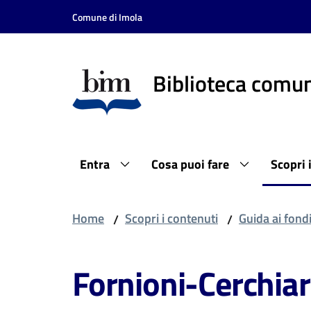
Vai al contenuto
Vai alla navigazione
Vai al footer
Comune di Imola
Biblioteca comun
Entra
Cosa puoi fare
Scopri 
Home
Scopri i contenuti
Guida ai fond
/
/
Fornioni-Cerchiari