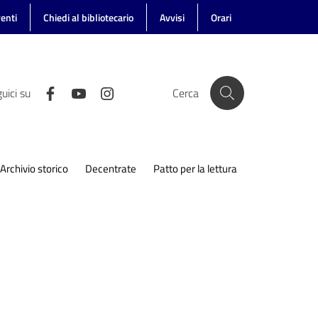
enti
Chiedi al bibliotecario
Avvisi
Orari
uici su
Cerca
Archivio storico
Decentrate
Patto per la lettura