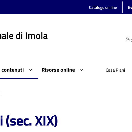
Catalogo on line
Ev
ale di Imola
Seg
i contenuti
Risorse online
Casa Piani
i
 (sec. XIX)