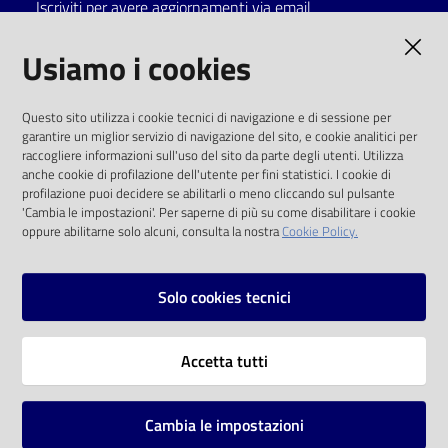
Iscriviti per avere aggiornamenti via email
AMMINISTRAZIONE TRASPARENTE
Usiamo i cookies
I dati personali pubblicati sono riutilizzabili
Questo sito utilizza i cookie tecnici di navigazione e di sessione per
solo alle condizioni previste dalla direttiva
garantire un miglior servizio di navigazione del sito, e cookie analitici per
comunitaria 2003/98/CE e dal d.lgs. 36/2006
raccogliere informazioni sull'uso del sito da parte degli utenti. Utilizza
anche cookie di profilazione dell'utente per fini statistici. I cookie di
SOCIAL
profilazione puoi decidere se abilitarli o meno cliccando sul pulsante
'Cambia le impostazioni'. Per saperne di più su come disabilitare i cookie
oppure abilitarne solo alcuni, consulta la nostra
Cookie Policy.
Facebook
Youtube
Instagram
Solo cookies tecnici
Vai alla pagina
Accetta tutti
Privacy
Note legali
Cambia le impostazioni