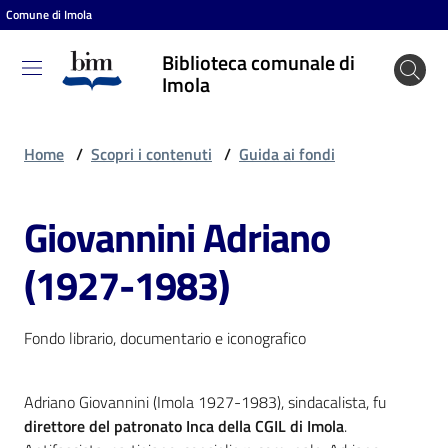
Comune di Imola
Vai al contenuto
Vai alla navigazione
Vai al footer
Biblioteca comunale di
Biblioteca
Imola
comunale
di Imola
Home
/
Scopri i contenuti
/
Guida ai fondi
Giovannini Adriano
Entra
(1927-1983)
Cosa
puoi
Fondo librario, documentario e iconografico
fare
Adriano Giovannini (Imola 1927-1983), sindacalista, fu
direttore del patronato Inca della CGIL di Imola
.
Scopri