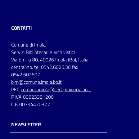
CONTATTI
Comune di Imola
Servizi Bibliotecari e archivistici
Via Emilia 80, 40026 Imola (Bo), Italia
centralino: tel 0542.6026.36 fax
0542.602602
bim@comune.imola.bo.it
PEC
comune.imola@cert.provincia.bo.it
P.IVA 00523381200
C.F. 00794470377
NEWSLETTER