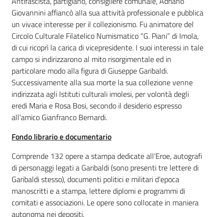
Antifascista, partigiano, consigliere comunale, Adriano
i
Giovannini affiancò alla sua attività professionale e pubblica
contenuti
un vivace interesse per il collezionismo. Fu animatore del
Circolo Culturale Filatelico Numismatico “G. Piani” di Imola,
di cui ricoprì la carica di vicepresidente. I suoi interessi in tale
Risorse
campo si indirizzarono al mito risorgimentale ed in
online
particolare modo alla figura di Giuseppe Garibaldi.
Successivamente alla sua morte la sua collezione venne
indirizzata agli Istituti culturali imolesi, per volontà degli
eredi Maria e Rosa Bosi, secondo il desiderio espresso
all’amico Gianfranco Bernardi.
Fondo librario e documentario
Casa
Piani
Comprende 132 opere a stampa dedicate all’Eroe, autografi
di personaggi legati a Garibaldi (sono presenti tre lettere di
Archivio
Garibaldi stesso), documenti politici e militari d’epoca
storico
manoscritti e a stampa, lettere diplomi e programmi di
comitati e associazioni. Le opere sono collocate in maniera
autonoma nei depositi.
Decentrate