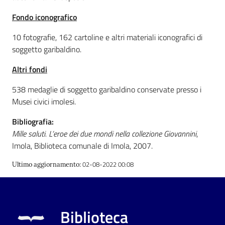
Fondo iconografico
Patto
10 fotografie, 162 cartoline e altri materiali iconografici di
per
soggetto garibaldino.
la
lettura
Altri fondi
538 medaglie di soggetto garibaldino conservate presso i
Musei civici imolesi.
Seguici
su
Bibliografia:
Mille saluti. L’eroe dei due mondi nella collezione Giovannini
,
Imola, Biblioteca comunale di Imola, 2007.
02-08-2022 00:08
Ultimo aggiornamento
:
Biblioteca