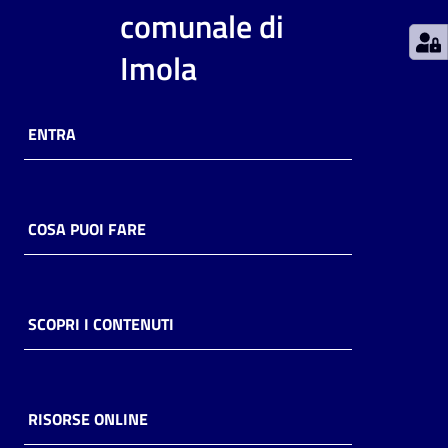
comunale di
Catalogo
Imola
on line
Eventi
ENTRA
Chiedi al
bibliotecario
COSA PUOI FARE
Avvisi
Orari
SCOPRI I CONTENUTI
RISORSE ONLINE