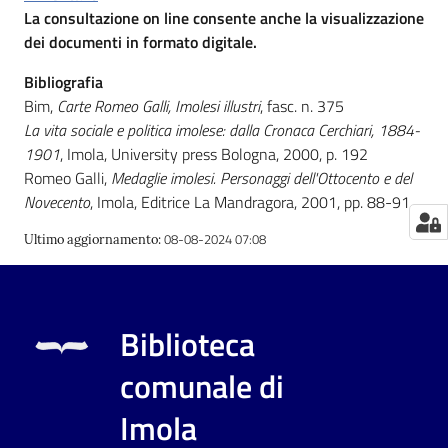
La consultazione on line consente anche la visualizzazione
Catalogo
dei documenti in formato digitale.
on line
Bibliografia
Bim,
Carte Romeo Galli, Imolesi illustri
, fasc. n. 375
Eventi
La vita sociale e politica imolese: dalla Cronaca Cerchiari, 1884-
1901
, Imola, University press Bologna, 2000, p. 192
Chiedi al
Romeo Galli,
Medaglie imolesi. Personaggi dell'Ottocento e del
bibliotecario
Novecento
, Imola, Editrice La Mandragora, 2001, pp. 88-91
Avvisi
08-08-2024 07:08
Ultimo aggiornamento
:
Orari
Biblioteca
comunale di
Imola