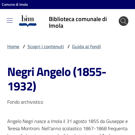
Comune di Imola
Vai al contenuto
Vai alla navigazione
Vai al footer
Biblioteca comunale di
Biblioteca
Imola
comunale
di Imola
Home
/
Scopri i contenuti
/
Guida ai fondi
Negri Angelo (1855-
Entra
1932)
Cosa
puoi
Fondo archivistico
fare
Angelo Negri nasce a Imola il 31 agosto 1855 da Giuseppe e
Teresa Montroni. Nell'anno scolastico 1867-1868 frequenta
Scopri