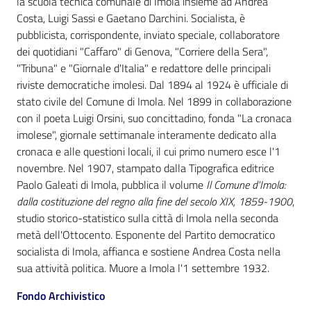
la scuola tecnica comunale di Imola insieme ad Andrea
i
Costa, Luigi Sassi e Gaetano Darchini. Socialista, è
contenuti
pubblicista, corrispondente, inviato speciale, collaboratore
dei quotidiani "Caffaro" di Genova, "Corriere della Sera",
"Tribuna" e "Giornale d'Italia" e redattore delle principali
Risorse
riviste democratiche imolesi. Dal 1894 al 1924 è ufficiale di
online
stato civile del Comune di Imola. Nel 1899 in collaborazione
con il poeta Luigi Orsini, suo concittadino, fonda "La cronaca
imolese", giornale settimanale interamente dedicato alla
cronaca e alle questioni locali, il cui primo numero esce l'1
novembre. Nel 1907, stampato dalla Tipografica editrice
Paolo Galeati di Imola, pubblica il volume
Il Comune d'Imola:
Casa
dalla costituzione del regno alla fine del secolo XIX, 1859-1900
,
Piani
studio storico-statistico sulla città di Imola nella seconda
metà dell'Ottocento. Esponente del Partito democratico
socialista di Imola, affianca e sostiene Andrea Costa nella
Archivio
sua attività politica. Muore a Imola l'1 settembre 1932.
storico
Fondo Archivistico
Decentrate