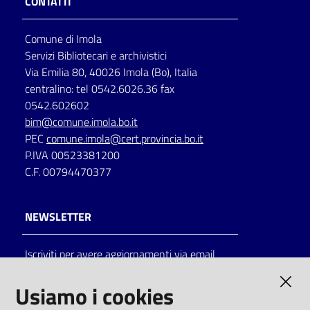
CONTATTI
Comune di Imola
Servizi Bibliotecari e archivistici
Via Emilia 80, 40026 Imola (Bo), Italia
centralino: tel 0542.6026.36 fax
0542.602602
bim@comune.imola.bo.it
PEC
comune.imola@cert.provincia.bo.it
P.IVA 00523381200
C.F. 00794470377
NEWSLETTER
Iscriviti per avere aggiornamenti via email
AMMINISTRAZIONE TRASPARENTE
Usiamo i cookies