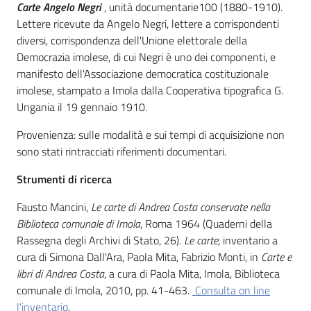
Carte Angelo Negri
, unità documentarie100 (1880-1910).
Lettere ricevute da Angelo Negri, lettere a corrispondenti
Patto
diversi, corrispondenza dell'Unione elettorale della
per
Democrazia imolese, di cui Negri è uno dei componenti, e
la
manifesto dell'Associazione democratica costituzionale
lettura
imolese, stampato a Imola dalla Cooperativa tipografica G.
Ungania il 19 gennaio 1910.
Provenienza: sulle modalità e sui tempi di acquisizione non
Seguici
sono stati rintracciati riferimenti documentari.
su
Strumenti di ricerca
Fausto Mancini,
Le carte di Andrea Costa conservate nella
Biblioteca comunale di Imola
, Roma 1964 (Quaderni della
Rassegna degli Archivi di Stato, 26).
Le carte
, inventario a
cura di Simona Dall'Ara, Paola Mita, Fabrizio Monti, in
Carte e
libri di Andrea Costa
, a cura di Paola Mita, Imola, Biblioteca
comunale di Imola, 2010, pp. 41-463.
Consulta on line
l'inventario
.