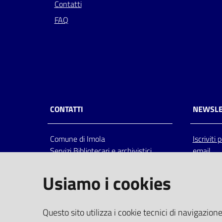
Contatti
FAQ
CONTATTI
NEWSLE
Comune di Imola
Iscriviti
Servizi Bibliotecari e archivistici
email
Via Emilia 80, 40026 Imola (Bo),
Italia
Usiamo i cookies
centralino: tel 0542.6026.36 fax
0542.602602
bim@comune.imola.bo.it
Questo sito utilizza i cookie tecnici di navigazione
PEC