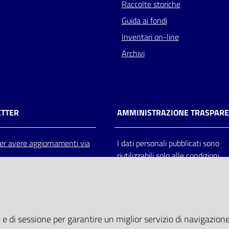
Raccolte storiche
Guida ai fondi
Inventari on-line
Archivi
TTER
AMMINISTRAZIONE TRASPAR
 per avere aggiornamenti via
I dati personali pubblicati sono
riutilizzabili solo alle condizioni
previste dalla direttiva comunitar
2003/98/CE e dal d.lgs. 36/200
 e di sessione per garantire un miglior servizio di navigazione 