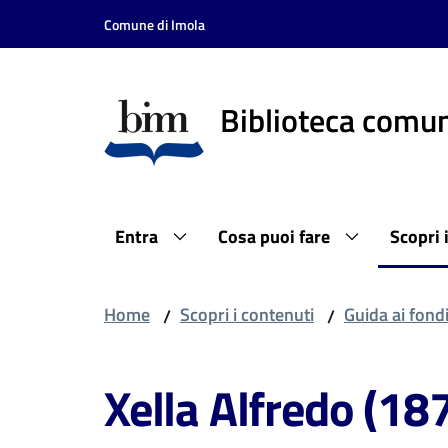
Vai al contenuto
Vai alla navigazione
Vai al footer
Comune di Imola
Biblioteca comun
Entra
Cosa puoi fare
Scopri 
Home
Scopri i contenuti
Guida ai fond
/
/
Xella Alfredo (1