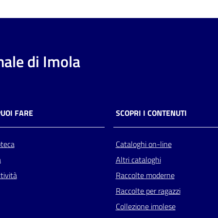
ale di Imola
PUOI FARE
SCOPRI I CONTENUTI
oteca
Cataloghi on-line
a
Altri cataloghi
tività
Raccolte moderne
Raccolte per ragazzi
Collezione imolese