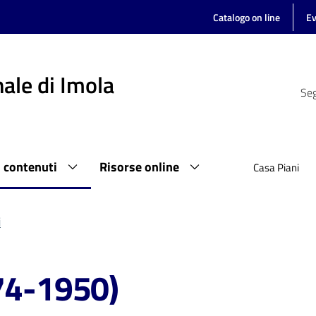
Catalogo on line
Ev
ale di Imola
Seg
i contenuti
Risorse online
Casa Piani
i
874-1950)