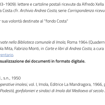
-1909): lettere e cartoline postali ricevute da Alfredo Xella
a Costa cfr.
Archivio Andrea Costa,
serie
Corrispondenza ricevu
r sua volontà destinate al "fondo Costa"
vate nella Biblioteca comunale di Imola
, Roma 1964 (Quaderni 
la Mita, Fabrizio Monti, in
Carte e libri di Andrea Costa
, a cura
ventario
.
sualizzazione dei documenti in formato digitale.
.l., s.n., 1950
operative imolesi
, vol. I, Imola, Editrice La Mandragora, 1966, 
. Podestà, gonfalonieri e sindaci di Imola dal Medioevo al secolo