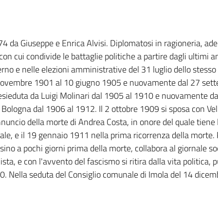
 da Giuseppe e Enrica Alvisi. Diplomatosi in ragioneria, ader
n cui condivide le battaglie politiche a partire dagli ultimi 
rno e nelle elezioni amministrative del 31 luglio dello stesso
3 novembre 1901 al 10 giugno 1905 e nuovamente dal 27 sette
 presieduta da Luigi Molinari dal 1905 al 1910 e nuovament
 Bologna dal 1906 al 1912. Il 2 ottobre 1909 si sposa con Vell
uncio della morte di Andrea Costa, in onore del quale tiene 
le, e il 19 gennaio 1911 nella prima ricorrenza della morte. 
ino a pochi giorni prima della morte, collabora al giornale soci
ta, e con l'avvento del fascismo si ritira dalla vita politica, p
50. Nella seduta del Consiglio comunale di Imola del 14 dic