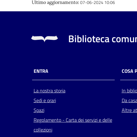
07-06-2024 10:06
Ultimo aggiornamento
:
Biblioteca comun
ENTRA
COSA 
La nostra storia
In bibli
Sedi e orari
Da cas
Spazi
Altre at
Regolamento - Carta dei servizi e delle
collezioni