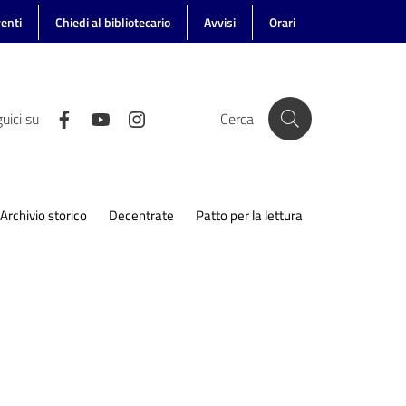
enti
Chiedi al bibliotecario
Avvisi
Orari
uici su
Cerca
Archivio storico
Decentrate
Patto per la lettura