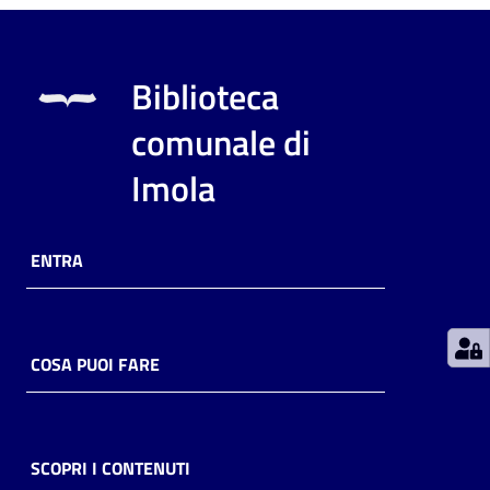
Patto
per
Biblioteca
la
comunale di
lettura
Imola
Seguici
su
ENTRA
COSA PUOI FARE
SCOPRI I CONTENUTI