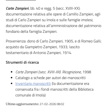
i
contenuti
Carte Zampieri
, bb. 40 e regg. 5 (secc. XVIII-XX):
documentazione relativa alle opere di Camillo Zampieri, agli
studi di Carlo Zampieri su Imola e sulle famiglie imolesi;
documentazione relativa all'amministrazione del patrimonio
Risorse
fondiario della famiglia Zampieri.
online
Provenienza: dono di Carlo Zampieri, 1905, e di Romeo Galli;
acquisto da Giampietro Zampieri, 1933; lascito
testamentario di Antonio Zampieri, 1914.
Strumenti di ricerca
Casa
Carte Zampieri (secc. XVIII-XX). Ricognizione
, 1998
Piani
Catalogo a schede per autori dei manoscritti
Inventario manoscritti
(la documentazione era
Archivio
conservata fra i fondi manoscritti della Biblioteca
storico
comunale di Imola)
27-02-2026 08:02
Ultimo aggiornamento
:
Decentrate