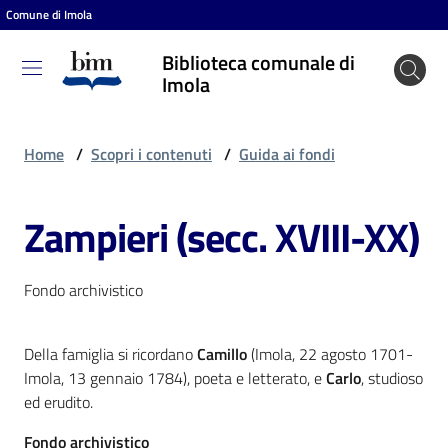
Comune di Imola
Vai al contenuto
Vai alla navigazione
Vai al footer
Biblioteca comunale di
Biblioteca
Imola
comunale
di Imola
Home
/
Scopri i contenuti
/
Guida ai fondi
Zampieri (secc. XVIII-XX)
Entra
Fondo archivistico
Cosa
puoi
fare
Della famiglia si ricordano
Camillo
(Imola, 22 agosto 1701-
Imola, 13 gennaio 1784), poeta e letterato, e
Carlo
, studioso
ed erudito.
Scopri
Fondo archivistico