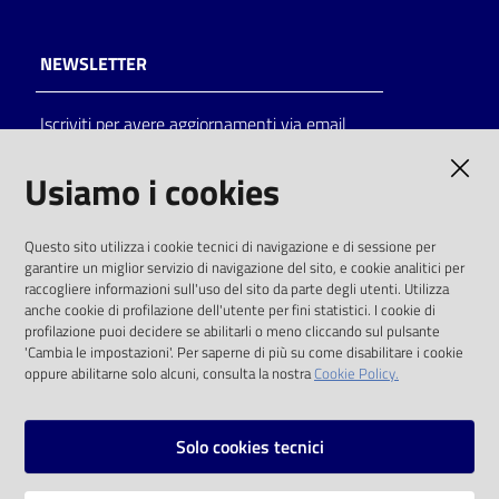
NEWSLETTER
Iscriviti per avere aggiornamenti via email
AMMINISTRAZIONE TRASPARENTE
Usiamo i cookies
I dati personali pubblicati sono riutilizzabili
Questo sito utilizza i cookie tecnici di navigazione e di sessione per
solo alle condizioni previste dalla direttiva
garantire un miglior servizio di navigazione del sito, e cookie analitici per
comunitaria 2003/98/CE e dal d.lgs. 36/2006
raccogliere informazioni sull'uso del sito da parte degli utenti. Utilizza
anche cookie di profilazione dell'utente per fini statistici. I cookie di
SOCIAL
profilazione puoi decidere se abilitarli o meno cliccando sul pulsante
'Cambia le impostazioni'. Per saperne di più su come disabilitare i cookie
oppure abilitarne solo alcuni, consulta la nostra
Cookie Policy.
Facebook
Youtube
Instagram
Solo cookies tecnici