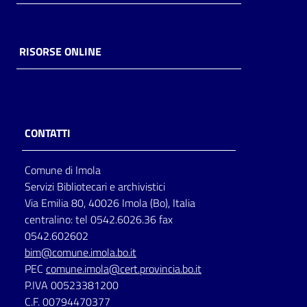
Catalogo
on line
RISORSE ONLINE
Eventi
Chiedi al
bibliotecario
CONTATTI
Avvisi
Comune di Imola
Servizi Bibliotecari e archivistici
Orari
Via Emilia 80, 40026 Imola (Bo), Italia
centralino: tel 0542.6026.36 fax
0542.602602
bim@comune.imola.bo.it
PEC
comune.imola@cert.provincia.bo.it
P.IVA 00523381200
C.F. 00794470377