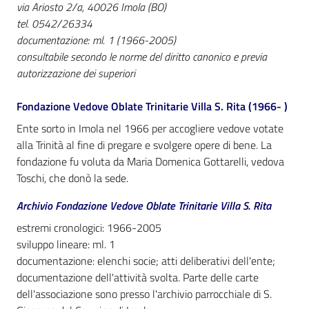
i
via Ariosto 2/a, 40026 Imola (BO)
contenuti
tel. 0542/26334
documentazione: ml. 1 (1966-2005)
consultabile secondo le norme del diritto canonico e previa
autorizzazione dei superiori
Risorse
online
Fondazione Vedove Oblate Trinitarie Villa S. Rita (1966- )
Ente sorto in Imola nel 1966 per accogliere vedove votate
alla Trinità al fine di pregare e svolgere opere di bene. La
fondazione fu voluta da Maria Domenica Gottarelli, vedova
Toschi, che donò la sede.
Casa
Archivio Fondazione Vedove Oblate Trinitarie Villa S. Rita
Piani
estremi cronologici: 1966-2005
sviluppo lineare: ml. 1
Archivio
documentazione: elenchi socie; atti deliberativi dell'ente;
storico
documentazione dell'attività svolta. Parte delle carte
Menu selezionato
dell'associazione sono presso l'archivio parrocchiale di S.
Decentrate