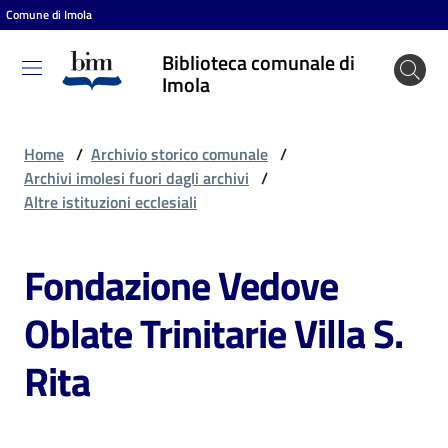
Comune di Imola
Vai al contenuto
Vai alla navigazione
Vai al footer
Biblioteca comunale di
Biblioteca
Imola
comunale
di Imola
Home
/
Archivio storico comunale
/
Archivi imolesi fuori dagli archivi
/
Altre istituzioni ecclesiali
Entra
Fondazione Vedove
Cosa
Oblate Trinitarie Villa S.
puoi
fare
Rita
Scopri