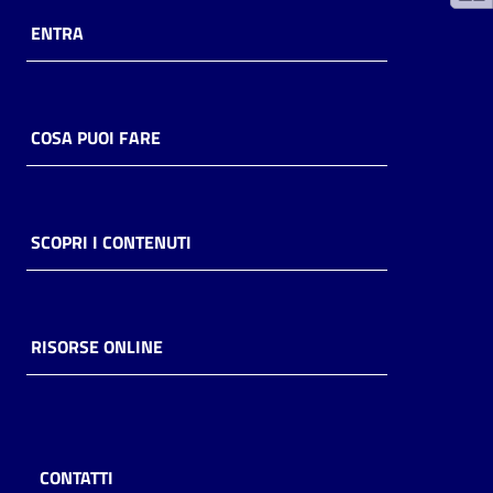
ENTRA
Catalogo
on line
Eventi
COSA PUOI FARE
Chiedi al
bibliotecario
SCOPRI I CONTENUTI
Avvisi
Orari
RISORSE ONLINE
CONTATTI