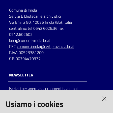
Comune di Imola
Servizi Bibliotecari e archivistici
Via Emilia 80, 40026 Imola (Bo), Italia
centralino: tel 0542.6026.36 fax
0542.602602
bim@comune.imola.bo.it
PEC
comune.imola@cert.provincia.bo.it
P.IVA 00523381200
C.F. 00794470377
NEWSLETTER
Iscriviti per avere aggiornamenti via email
AMMINISTRAZIONE TRASPARENTE
Usiamo i cookies
I dati personali pubblicati sono riutilizzabili