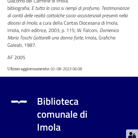
Giacomo del Carmine di Imola.
bibliografia:
E tutta la casa si riempì di profumo. Testimonianze
di carità delle realtà cattoliche socio-assistenziali presenti nella
Patto
diocesi di Imola
, a cura della Caritas Diocesana di Imola,
per
Imola, ndm editrice, 2003, p. 115; W. Falconi,
Domenica
la
Maria Toschi Gottarelli una donna forte
, Imola, Grafiche
lettura
Galeati, 1987.
AF 2005
Seguici
02-08-2023 06:08
Ultimo aggiornamento
:
su
Biblioteca
comunale di
Imola