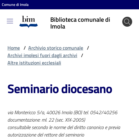
Comune di Imola
Vai al contenuto
Vai alla navigazione
Vai al footer
Biblioteca comunale di
Biblioteca
Imola
comunale
di Imola
Home
/
Archivio storico comunale
/
Archivi imolesi fuori dagli archivi
/
Altre istituzioni ecclesiali
Entra
Seminario diocesano
Cosa
puoi
fare
via Montericco 5/a, 40026 Imola (BO) tel. 0542/40256
documentazione: ml. 22 (sec. XIX-2005)
consultabile secondo le norme del diritto canonico e previa
Scopri
autorizzazione del rettore del seminario