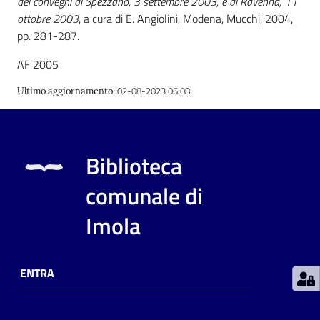
dei convegni di Spezzano, 3 settembre 2003, e di Ravenna, 11
ottobre 2003
, a cura di E. Angiolini, Modena, Mucchi, 2004,
pp. 281-287.
Patto
per
AF 2005
la
lettura
02-08-2023 06:08
Ultimo aggiornamento
:
Seguici
Biblioteca
su
comunale di
Imola
ENTRA