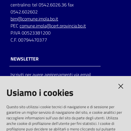
centralino: tel 0542.6026.36 fax
0542.602602
bim@comune.imola.bo.it
PEC
comune.imola@cert.provincia.bo.it
P.IVA 00523381200
C.F. 00794470377
NEWSLETTER
Iscriviti per avere aggiornamenti via email
AMMINISTRAZIONE TRASPARENTE
Usiamo i cookies
I dati personali pubblicati sono riutilizzabili
Questo sito utilizza i cookie tecnici di navigazione e di sessione per
solo alle condizioni previste dalla direttiva
garantire un miglior servizio di navigazione del sito, e cookie analitici per
comunitaria 2003/98/CE e dal d.lgs. 36/2006
raccogliere informazioni sull'uso del sito da parte degli utenti. Utilizza
anche cookie di profilazione dell'utente per fini statistici. I cookie di
SOCIAL
profilazione puoi decidere se abilitarli o meno cliccando sul pulsante