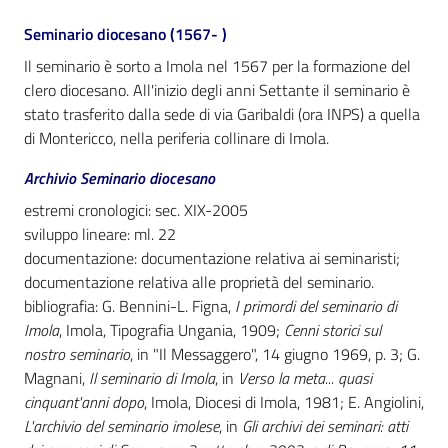
i
contenuti
Seminario diocesano (1567- )
Il seminario è sorto a Imola nel 1567 per la formazione del
clero diocesano. All'inizio degli anni Settante il seminario è
Risorse
stato trasferito dalla sede di via Garibaldi (ora INPS) a quella
online
di Montericco, nella periferia collinare di Imola.
Archivio Seminario diocesano
estremi cronologici: sec. XIX-2005
sviluppo lineare: ml. 22
documentazione: documentazione relativa ai seminaristi;
documentazione relativa alle proprietà del seminario.
Casa
bibliografia: G. Bennini-L. Figna,
I primordi del seminario di
Piani
Imola
, Imola, Tipografia Ungania, 1909;
Cenni storici sul
nostro seminario
, in "Il Messaggero", 14 giugno 1969, p. 3; G.
Archivio
Magnani,
Il seminario di Imola
, in
Verso la meta... quasi
storico
cinquant'anni dopo
, Imola, Diocesi di Imola, 1981; E. Angiolini,
Menu selezionato
L'archivio del seminario imolese
, in
Gli archivi dei seminari: atti
Decentrate