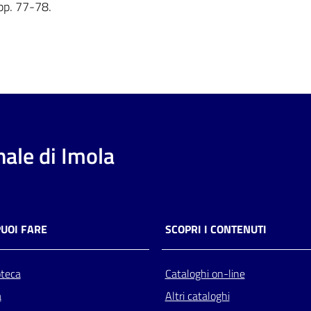
pp. 77-78.
ale di Imola
PUOI FARE
SCOPRI I CONTENUTI
oteca
Cataloghi on-line
a
Altri cataloghi