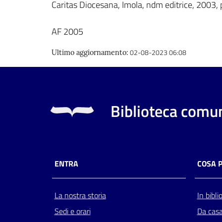
Caritas Diocesana, Imola, ndm editrice, 2003, 
AF 2005
02-08-2023 06:08
Ultimo aggiornamento
:
Biblioteca comun
ENTRA
COSA 
La nostra storia
In bibli
Sedi e orari
Da cas