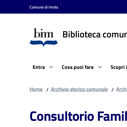
Vai al contenuto
Vai alla navigazione
Vai al footer
Comune di Imola
Biblioteca comun
Entra
Cosa puoi fare
Scopri 
Home
Archivio storico comunale
Archi
/
/
Consultorio Fami