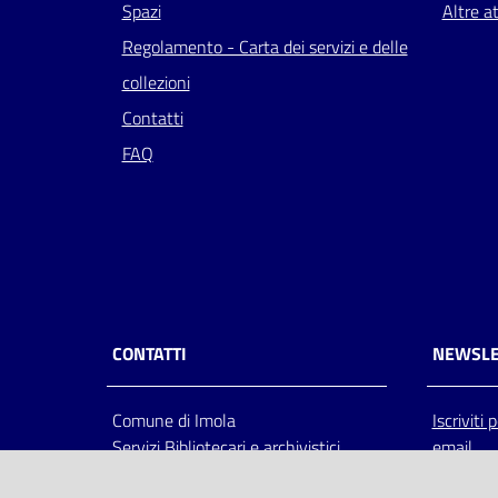
Spazi
Altre at
Regolamento - Carta dei servizi e delle
collezioni
Contatti
FAQ
CONTATTI
NEWSLE
Comune di Imola
Iscriviti
Servizi Bibliotecari e archivistici
email
Via Emilia 80, 40026 Imola (Bo),