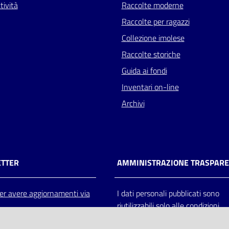
tività
Raccolte moderne
Raccolte per ragazzi
Collezione imolese
Raccolte storiche
Guida ai fondi
Inventari on-line
Archivi
TTER
AMMINISTRAZIONE TRASPAR
 per avere aggiornamenti via
I dati personali pubblicati sono
riutilizzabili solo alle condizioni
previste dalla direttiva comunitar