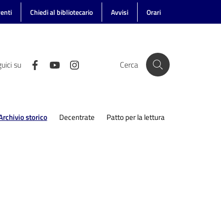
enti
Chiedi al bibliotecario
Avvisi
Orari
uici su
Cerca
Archivio storico
Decentrate
Patto per la lettura
Menu selezionato