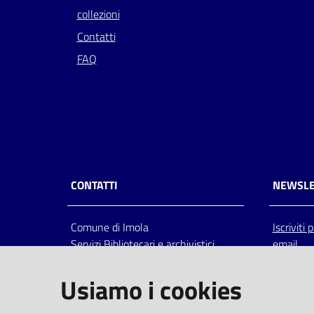
collezioni
Contatti
FAQ
CONTATTI
NEWSLE
Comune di Imola
Iscriviti
Servizi Bibliotecari e archivistici
email
Via Emilia 80, 40026 Imola (Bo),
Italia
Usiamo i cookies
centralino: tel 0542.6026.36 fax
0542.602602