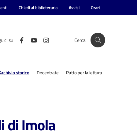
enti
Chiedi al bibliotecario
Avvisi
Orari
uici su
Cerca
Archivio storico
Decentrate
Patto per la lettura
Menu selezionato
i di Imola