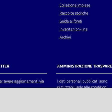
Collezione imolese
Raccolte storiche
Guida ai fondi
Inventari on-line
Archivi
TTER
AMMINISTRAZIONE TRASPAR
 per avere aggiornamenti via
I dati personali pubblicati sono
riutilizzabili solo alle condizioni
previste dalla direttiva comunitar
2003/98/CE e dal d.lgs. 36/200