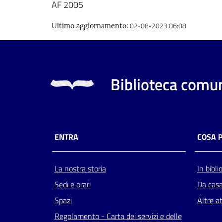
AF 2005
02-08-2023 06:08
Ultimo aggiornamento
:
Biblioteca comun
ENTRA
COSA 
La nostra storia
In bibli
Sedi e orari
Da cas
Spazi
Altre at
Regolamento - Carta dei servizi e delle