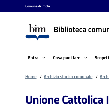
Vai al contenuto
Vai alla navigazione
Vai al footer
Comune di Imola
Biblioteca comun
Entra
Cosa puoi fare
Scopri 
Home
Archivio storico comunale
Archi
/
/
Unione Cattolica 