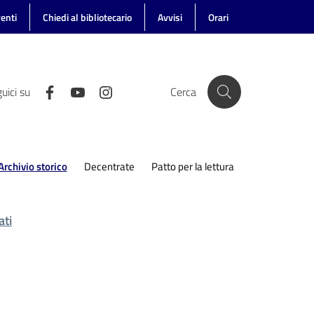
enti
Chiedi al bibliotecario
Avvisi
Orari
uici su
Cerca
Archivio storico
Decentrate
Patto per la lettura
Menu selezionato
ati